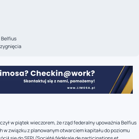
 Belfius
rzygnięcia
czył w piątek wieczorem, że rząd federalny upoważnia Belfius
h w związku z planowanym otwarciem kapitału do poziomu
ił się do SFPI (Société fédérale de participations et