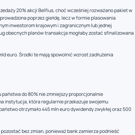
zedaży 20% akcji Belfius, choć wcześniej rozważano pakiet w
eprowadzona poprzez giełdę, lecz w formie plasowania
nym inwestorom krajowym i zagranicznym lub jednej
ług obecnych planów transakcja mogłaby zostać sfinalizowana
mld euro. Środki te mają spowolnić wzrost zadłużenia
łu państwa do 80% nie zmniejszy proporcjonalnie
a instytucja, która regularnie przekazuje swojemu
 państwo otrzymało 445 mln euro dywidendy zwykłej oraz 500
 pozostać bez zmian, ponieważ bank zamierza podnieść