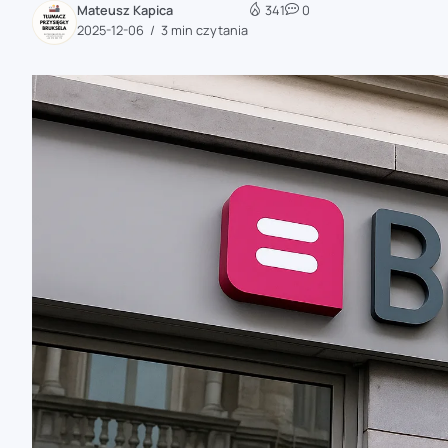
Mateusz Kapica
341
0
zaobserwuj nas
2025-12-06
3 min czytania
zaobserwuj nas
zaobserwuj nas
zaobserwuj nas