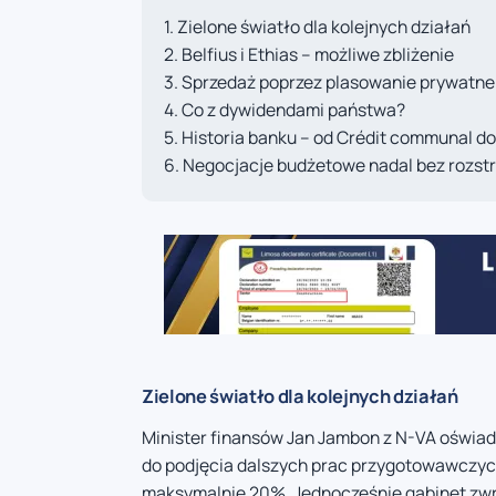
Zielone światło dla kolejnych działań
Belfius i Ethias – możliwe zbliżenie
Sprzedaż poprzez plasowanie prywatne
Co z dywidendami państwa?
Historia banku – od Crédit communal do
Negocjacje budżetowe nadal bez rozst
Zielone światło dla kolejnych działań
Minister finansów Jan Jambon z N-VA oświad
do podjęcia dalszych prac przygotowawczyc
maksymalnie 20%. Jednocześnie gabinet zwróc