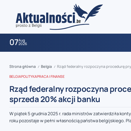
07
Aug
2026
Strona główna
Belgia
Rząd federalny rozpoczyna procedurę pry
/
/
BELGIA
POLITYKA
PRACA I FINANSE
Rząd federalny rozpoczyna proce
sprzeda 20% akcji banku
zaobserwuj nas
W piątek 5 grudnia 2025 r. rada ministrów zatwierdziła kont
roku pozostaje w pełni własnością państwa belgijskiego. Pla
zaobserwuj nas