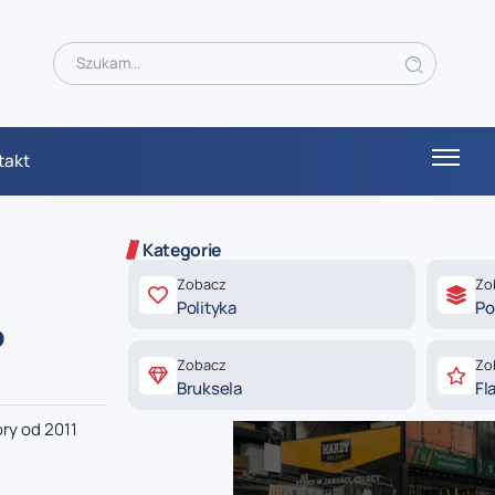
takt
Kategorie
Zobacz
Zo
Polityka
Po
o
Zobacz
Zo
Bruksela
Fl
ry od 2011