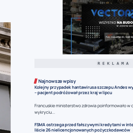
R E K L A M A
Najnowsze wpisy
Kolejny przypadek hantawirusa szczepu Andes wy
– pacjent podróżował przez kraj w lipcu
Francuskie ministerstwo zdrowia poinformowało w 
wykryciu...
FSMA ostrzega przed fałszywymi kredytami w inte
liście 26 nielicencjonowanych pożyczkodawców