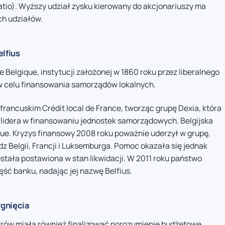
tio). Wyższy udział zysku kierowany do akcjonariuszy ma
h udziałów.
elfius
 Belgique, instytucji założonej w 1860 roku przez liberalnego
w celu finansowania samorządów lokalnych.
francuskim Crédit local de France, tworząc grupę Dexia, która
 lidera w finansowaniu jednostek samorządowych. Belgijska
e. Kryzys finansowy 2008 roku poważnie uderzył w grupę,
adz Belgii, Francji i Luksemburga. Pomoc okazała się jednak
ostała postawiona w stan likwidacji. W 2011 roku państwo
zęść banku, nadając jej nazwę Belfius.
ygnięcia
trów miała również finalizować porozumienie budżetowe