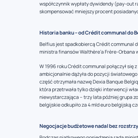
współczynnik wypłaty dywidendy (pay-out ra
skompensować mniejszy procent posiadanyc
Historia banku – od Crédit communal do B
Belfius jest spadkobiercą Crédit communal de
ministra finansów Walthère’a Frère-Orbana 
W 1996 roku Crédit communal połączył się z 
ambicjonalnie dążyła do pozycji światowego
część otrzymała nazwę Dexia Banque Belgiqu
która przetrwała tylko dzięki interwencji wł
niewystarczająca – trzy lata później grupa z
belgijskie odkupiło za 4 mld euro belgijską c
Negocjacje budżetowe nadal bez rozstrz
Podczas piątkowego posiedzenia rada minis