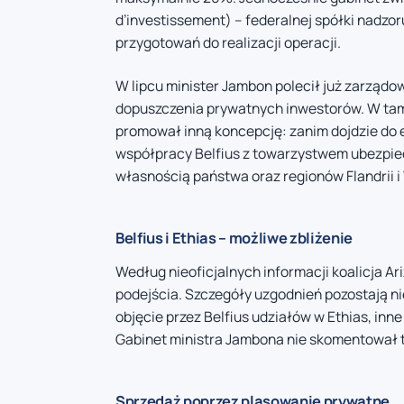
d’investissement) – federalnej spółki nadzo
przygotowań do realizacji operacji.
W lipcu minister Jambon polecił już zarządo
dopuszczenia prywatnych inwestorów. W ta
promował inną koncepcję: zanim dojdzie do e
współpracy Belfius z towarzystwem ubezpie
własnością państwa oraz regionów Flandrii i 
Belfius i Ethias – możliwe zbliżenie
Według nieoficjalnych informacji koalicja A
podejścia. Szczegóły uzgodnień pozostają ni
objęcie przez Belfius udziałów w Ethias, inn
Gabinet ministra Jambona nie skomentował t
Sprzedaż poprzez plasowanie prywatne