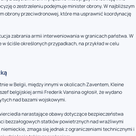
yzję o zestrzeleniu podejmuje minister obrony. W najbliższym
um obrony przeciwdronowej, które ma usprawnić koordynację
tucja zabrania armii interweniowania w granicach państwa. W
e w ściśle określonych przypadkach, na przykład w celu
cką
ie w Belgii, między innymi w okolicach Zaventem, Kleine
zef belgijskiej armii Frederik Vansina ogłosił, że wydano
rytych nad bazami wojskowymi.
wierciedla narastające obawy dotyczące bezpieczeństwa
ści bezzałogowych statków powietrznych nad wrażliwymi
ak niemieckie, zmaga się jednak z ograniczeniami technicznymi i