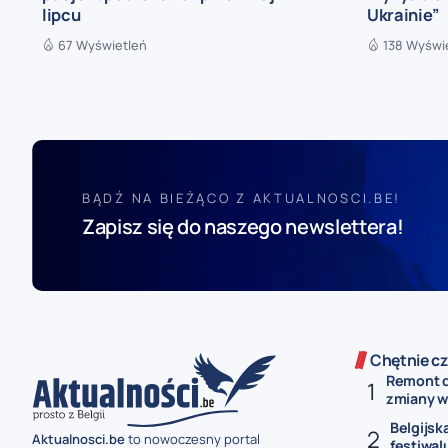
lipcu
Ukrainie”
67 Wyświetleń
138 Wyświ
BĄDŹ NA BIEŻĄCO Z AKTUALNOSCI.BE!
Zapisz się do naszego newslettera!
Chętnie cz
Remont d
zmiany w.
Belgijsk
Aktualnosci.be
to nowoczesny portal
festiwal