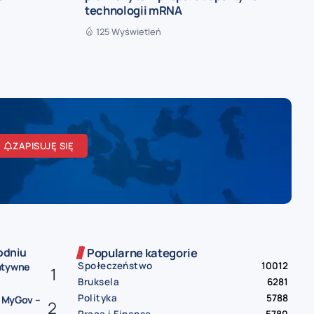
technologii mRNA
125 Wyświetleń
ZAPISUJĘ SIĘ
odniu
Popularne kategorie
Społeczeństwo
10012
atywne
Bruksela
6281
Polityka
5788
i MyGov –
Praca i Finanse
5780