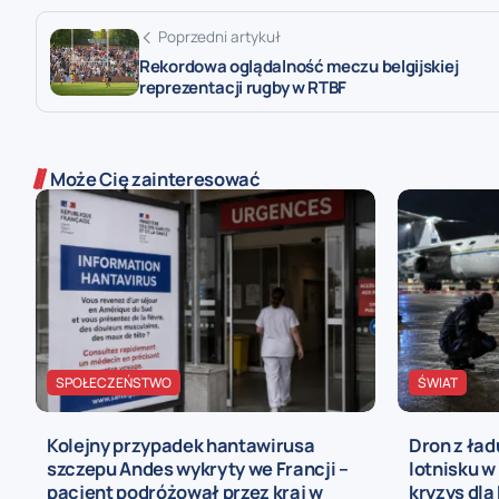
Poprzedni artykuł
Rekordowa oglądalność meczu belgijskiej
reprezentacji rugby w RTBF
Może Cię zainteresować
SPOŁECZEŃSTWO
ŚWIAT
Kolejny przypadek hantawirusa
Dron z ła
szczepu Andes wykryty we Francji –
lotnisku w
pacjent podróżował przez kraj w
kryzys dla