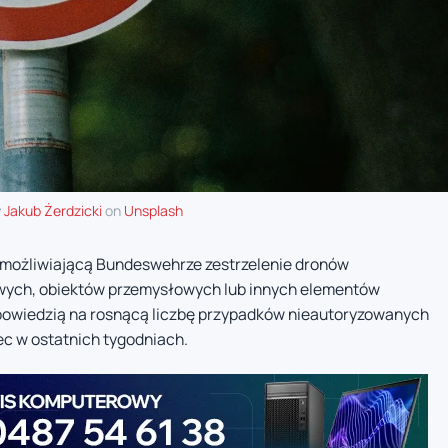
y
Jakub Żerdzicki
on
Unsplash
umożliwiającą Bundeswehrze zestrzelenie dronów
wych, obiektów przemysłowych lub innych elementów
odpowiedzią na rosnącą liczbę przypadków nieautoryzowanych
c w ostatnich tygodniach.