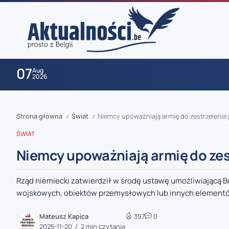
07
Aug
2026
Strona główna
Świat
Niemcy upoważniają armię do zestrzeleni
/
/
ŚWIAT
Niemcy upoważniają armię do ze
Rząd niemiecki zatwierdził w środę ustawę umożliwiającą
zaobserwuj nas
wojskowych, obiektów przemysłowych lub innych elementów 
zaobserwuj nas
Mateusz Kapica
397
0
2025-11-20
2 min czytania