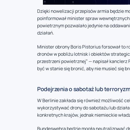
Dzięki nowelizacji przepisów armia będzie m
poinformował minister spraw wewnętrznych
powietrznym pozwalało jedynie na oddawani
działań.
Minister obrony Boris Pistorius forsował to 
dronów w pobliżu lotnisk i obiektów strateg
przestrzeni powietrznej” — napisał kanclerz 
być w stanie się bronić, aby nie musieć się br
Podejrzenia o sabotaż lub terroryz
W Berlinie zakłada się również możliwość c
wykorzystywać drony do sabotażu lub działań
konkretnych krajów, jednak niemieckie wła
Bundeswehra będzie mogła neutralizować dron