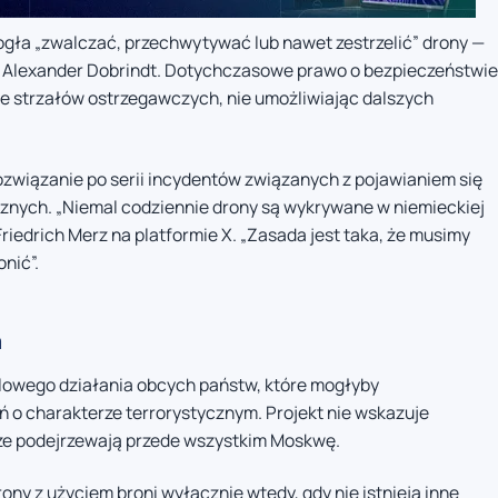
ogła „zwalczać, przechwytywać lub nawet zestrzelić” drony —
 Alexander Dobrindt. Dotychczasowe prawo o bezpieczeństwie
e strzałów ostrzegawczych, nie umożliwiając dalszych
rozwiązanie po serii incydentów związanych z pojawianiem się
icznych. „Niemal codziennie drony są wykrywane w niemieckiej
Friedrich Merz na platformie X. „Zasada jest taka, że musimy
onić”.
m
elowego działania obcych państw, które mogłyby
 o charakterze terrorystycznym. Projekt nie wskazuje
dze podejrzewają przede wszystkim Moskwę.
y z użyciem broni wyłącznie wtedy, gdy nie istnieją inne