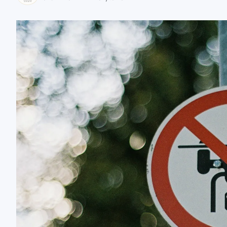
zaobserwuj nas
zaobserwuj nas
zaobserwuj nas
zaobserwuj nas