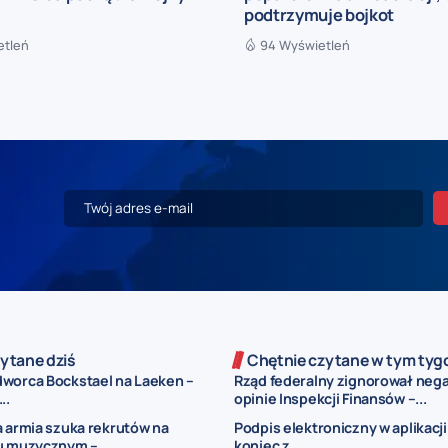
podtrzymuje bojkot
etleń
94 Wyświetleń
ytane dziś
Chętnie czytane w tym tyg
worca Bockstael na Laeken –
Rząd federalny zignorował neg
..
opinie Inspekcji Finansów –...
a armia szuka rekrutów na
Podpis elektroniczny w aplikacj
u muzycznym –...
koniec z...