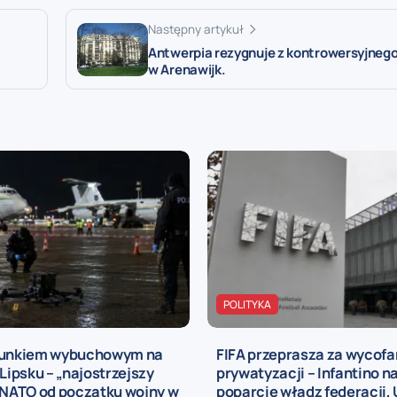
Następny artykuł
Antwerpia rezygnuje z kontrowersyjneg
w Arenawijk.
POLITYKA
dunkiem wybuchowym na
FIFA przeprasza za wycofa
 Lipsku – „najostrzejszy
prywatyzacji – Infantino n
 NATO od początku wojny w
poparcie władz federacji,