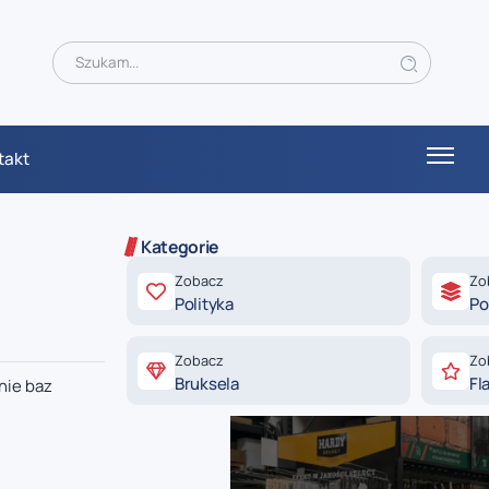
takt
Kategorie
Zobacz
Zo
Polityka
Po
Zobacz
Zo
Bruksela
Fl
nie baz