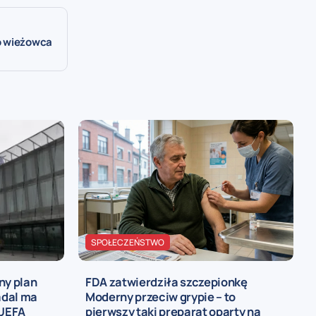
o wieżowca
SPOŁECZEŃSTWO
ny plan
FDA zatwierdziła szczepionkę
adal ma
Moderny przeciw grypie – to
 UEFA
pierwszy taki preparat oparty na