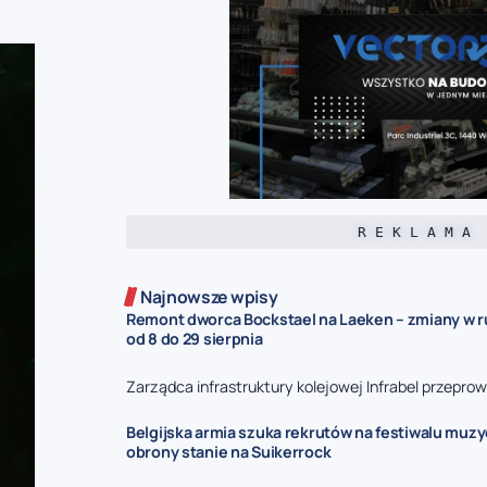
R E K L A M A
Najnowsze wpisy
Remont dworca Bockstael na Laeken – zmiany w 
od 8 do 29 sierpnia
Zarządca infrastruktury kolejowej Infrabel przeprow
Belgijska armia szuka rekrutów na festiwalu muz
obrony stanie na Suikerrock