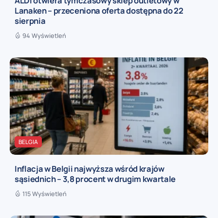
ALDI otwiera tymczasowy sklep outletowy w
Lanaken – przeceniona oferta dostępna do 22
sierpnia
94 Wyświetleń
BELGIA
Inflacja w Belgii najwyższa wśród krajów
sąsiednich – 3,8 procent w drugim kwartale
115 Wyświetleń