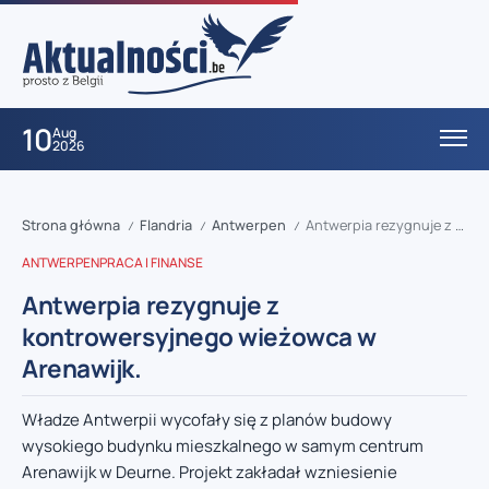
10
Aug
2026
Strona główna
Flandria
Antwerpen
Antwerpia rezygnuje z kontrowersyjnego wieżowca w Arenawijk.
/
/
/
ANTWERPEN
PRACA I FINANSE
Antwerpia rezygnuje z
kontrowersyjnego wieżowca w
Arenawijk.
Władze Antwerpii wycofały się z planów budowy
wysokiego budynku mieszkalnego w samym centrum
Arenawijk w Deurne. Projekt zakładał wzniesienie