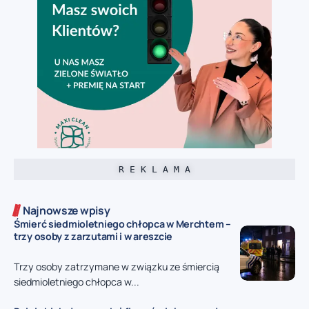
R E K L A M A
Najnowsze wpisy
Śmierć siedmioletniego chłopca w Merchtem –
trzy osoby z zarzutami i w areszcie
Trzy osoby zatrzymane w związku ze śmiercią
siedmioletniego chłopca w...