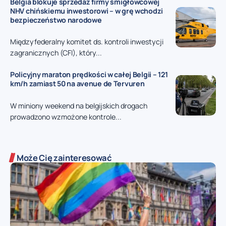
Belgia blokuje sprzedaż firmy śmigłowcowej
NHV chińskiemu inwestorowi – w grę wchodzi
bezpieczeństwo narodowe
Międzyfederalny komitet ds. kontroli inwestycji
zagranicznych (CFI), który...
Policyjny maraton prędkości w całej Belgii – 121
km/h zamiast 50 na avenue de Tervuren
W miniony weekend na belgijskich drogach
prowadzono wzmożone kontrole...
Może Cię zainteresować