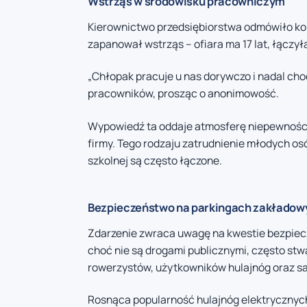
Wstrząs w środowisku pracowniczym
Kierownictwo przedsiębiorstwa odmówiło k
zapanował wstrząs – ofiara ma 17 lat, łączy
„Chłopak pracuje u nas dorywczo i nadal chod
pracowników, prosząc o anonimowość.
Wypowiedź ta oddaje atmosferę niepewności 
firmy. Tego rodzaju zatrudnienie młodych osó
szkolnej są często łączone.
Bezpieczeństwo na parkingach zakładow
Zdarzenie zwraca uwagę na kwestie bezpiec
choć nie są drogami publicznymi, często stw
rowerzystów, użytkowników hulajnóg oraz 
Rosnąca popularność hulajnóg elektrycznych