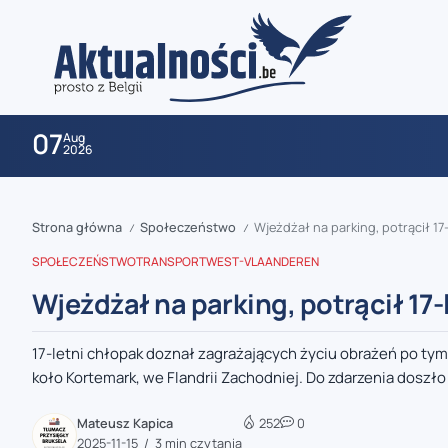
07
Aug
2026
Strona główna
Społeczeństwo
Wjeżdżał na parking, potrącił 17
/
/
SPOŁECZEŃSTWO
TRANSPORT
WEST-VLAANDEREN
Wjeżdżał na parking, potrącił 17
17-letni chłopak doznał zagrażających życiu obrażeń po ty
zaobserwuj nas
koło Kortemark, we Flandrii Zachodniej. Do zdarzenia doszło 
zaobserwuj nas
Mateusz Kapica
252
0
2025-11-15
3 min czytania