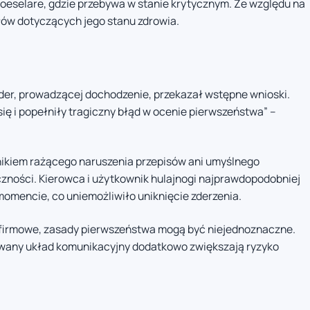
Roeselare, gdzie przebywa w stanie krytycznym. Ze względu na
ów dotyczących jego stanu zdrowia.
older, prowadzącej dochodzenie, przekazał wstępne wnioski.
ę i popełniły tragiczny błąd w ocenie pierwszeństwa” –
ynikiem rażącego naruszenia przepisów ani umyślnego
iczności. Kierowca i użytkownik hulajnogi najprawdopodobniej
omencie, co uniemożliwiło uniknięcie zderzenia.
i firmowe, zasady pierwszeństwa mogą być niejednoznaczne.
wany układ komunikacyjny dodatkowo zwiększają ryzyko