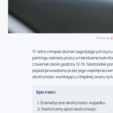
Photo by
E
17-letni chłopak doznał zagrażających życiu
parkingu zakładu pracy w Handzame koło Kor
czwartek około godziny 12:15. Nastolatek po
pojazd prowadzony przez jego współpracowni
okoliczności wynikający z błędnej oceny sytu
Spis treści
Dramatyczne okoliczności wypadku
Niefortunny splot okoliczności