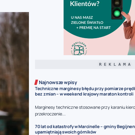
R E K L A M A
Najnowsze wpisy
Techniczne marginesy błędu przy pomiarze prędk
bez zmian – w weekend krajowy maraton kontroli
Marginesy techniczne stosowane przy karaniu kie
przekroczenie...
70 lat od katastrofy w Marcinelle – gminy Begijnen
upamiętniają swoich górników