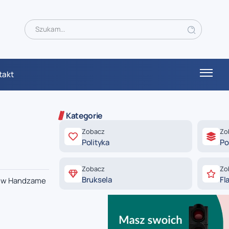
takt
Kategorie
Zobacz
Zo
Polityka
Po
Zobacz
Zo
Bruksela
Fl
cy w Handzame