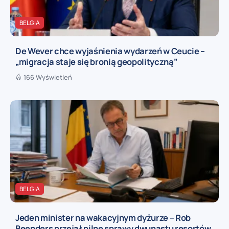
BELGIA
De Wever chce wyjaśnienia wydarzeń w Ceucie –
„migracja staje się bronią geopolityczną”
166 Wyświetleń
BELGIA
Jeden minister na wakacyjnym dyżurze – Rob
Beenders przejął pilne sprawy dwunastu resortów