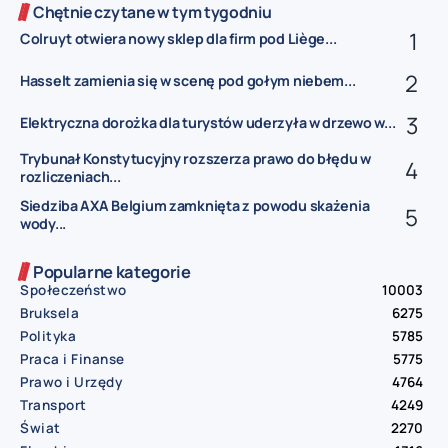
Chętnie czytane w tym tygodniu
Colruyt otwiera nowy sklep dla firm pod Liège...
Hasselt zamienia się w scenę pod gołym niebem...
Elektryczna dorożka dla turystów uderzyła w drzewo w...
Trybunał Konstytucyjny rozszerza prawo do błędu w
rozliczeniach...
Siedziba AXA Belgium zamknięta z powodu skażenia
wody...
Popularne kategorie
Społeczeństwo
10003
Bruksela
6275
Polityka
5785
Praca i Finanse
5775
Prawo i Urzędy
4764
Transport
4249
Świat
2270