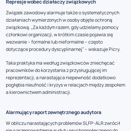
Represje wobec działaczy związkowych
Związek zawodowy alarmuje także o systematycznych
działaniach wymierzonych w osoby objęte ochroną
związkową. „Za każdym razem, gdy udzielamy pomocy
członkowi organizacji, w krótkim czasie pojawia się
wezwanie – formalne lub nieformalne – często
dotyczące procedury dyscyplinarnej” – wskazuje Picry.
Taka praktyka ma według związkowców zniechęcać
pracowników do korzystania z przysługującej im
reprezentacji, a narastająca niepewność dodatkowo
pogłębia nieufność i kryzys w relacjach między zespołem
a kierownictwem administracji.
Alarmujący raport zewnętrznego audytora
W obliczu narastających problemów SLFP-ALR zwrócił
się o przeprowadzenie audytu psychospołecznego do