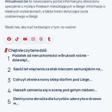
Aktualnosci.be
to nowoczesny portal informacyjny stworzony
specjalnie z myślą o Polakach mieszkających w Belgii: informacje o
lokalnych wydarzeniach, a także treści dotyczące życia
codziennego w Belgii.
Śledź nas, aby być na bieżąco z tym, co ważne!
Chętnie czytane dziś
Podatek od nieruchomości w Brukseli rośnie –
dziewięć...
Sześć lat więzienia za atak mieczem samurajskim na...
Colruyt otwiera nowy sklep dla firm pod Liège...
Hasselt zamienia się w scenę pod gołym niebem...
Elektryczna dorożka dla turystów uderzyła w drzewo
w...