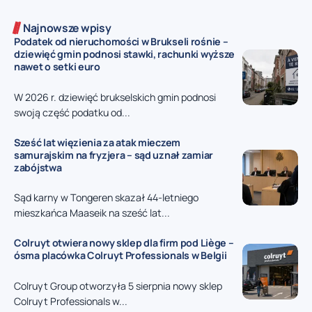
Najnowsze wpisy
Podatek od nieruchomości w Brukseli rośnie –
dziewięć gmin podnosi stawki, rachunki wyższe
nawet o setki euro
W 2026 r. dziewięć brukselskich gmin podnosi
swoją część podatku od...
Sześć lat więzienia za atak mieczem
samurajskim na fryzjera – sąd uznał zamiar
zabójstwa
Sąd karny w Tongeren skazał 44-letniego
mieszkańca Maaseik na sześć lat...
Colruyt otwiera nowy sklep dla firm pod Liège –
ósma placówka Colruyt Professionals w Belgii
Colruyt Group otworzyła 5 sierpnia nowy sklep
Colruyt Professionals w...