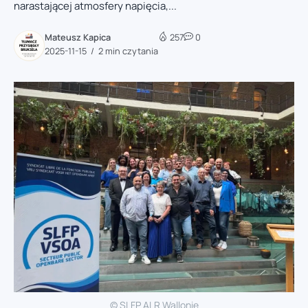
narastającej atmosfery napięcia,...
Mateusz Kapica
257
0
2025-11-15
2 min czytania
© SLFP ALR Wallonie