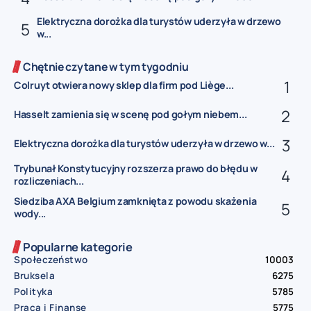
Elektryczna dorożka dla turystów uderzyła w drzewo
w...
Chętnie czytane w tym tygodniu
Colruyt otwiera nowy sklep dla firm pod Liège...
Hasselt zamienia się w scenę pod gołym niebem...
Elektryczna dorożka dla turystów uderzyła w drzewo w...
Trybunał Konstytucyjny rozszerza prawo do błędu w
rozliczeniach...
Siedziba AXA Belgium zamknięta z powodu skażenia
wody...
Popularne kategorie
Społeczeństwo
10003
Bruksela
6275
Polityka
5785
Praca i Finanse
5775