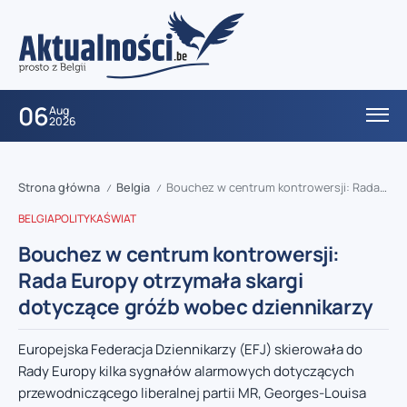
06
Aug
2026
Strona główna
Belgia
Bouchez w centrum kontrowersji: Rada Europy otrzymała skargi dotyczące gróźb wobec dziennikarzy
/
/
BELGIA
POLITYKA
ŚWIAT
Bouchez w centrum kontrowersji:
Rada Europy otrzymała skargi
dotyczące gróźb wobec dziennikarzy
Europejska Federacja Dziennikarzy (EFJ) skierowała do
Rady Europy kilka sygnałów alarmowych dotyczących
przewodniczącego liberalnej partii MR, Georges-Louisa