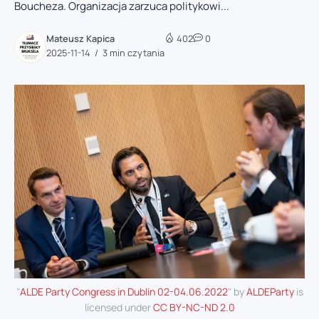
Boucheza. Organizacja zarzuca politykowi...
Mateusz Kapica
402
0
2025-11-14
3 min czytania
"
ALDE Party Congress in Dublin 02-04.06.2022
" by
ALDEParty
is
licensed under
CC BY-NC-ND 2.0