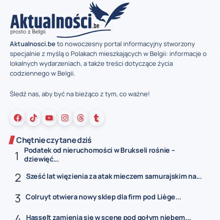
Aktualnosci.be
to nowoczesny portal informacyjny stworzony
specjalnie z myślą o Polakach mieszkających w Belgii: informacje o
lokalnych wydarzeniach, a także treści dotyczące życia
codziennego w Belgii.
Śledź nas, aby być na bieżąco z tym, co ważne!
Chętnie czytane dziś
Podatek od nieruchomości w Brukseli rośnie –
dziewięć...
Sześć lat więzienia za atak mieczem samurajskim na...
Colruyt otwiera nowy sklep dla firm pod Liège...
Hasselt zamienia się w scenę pod gołym niebem...