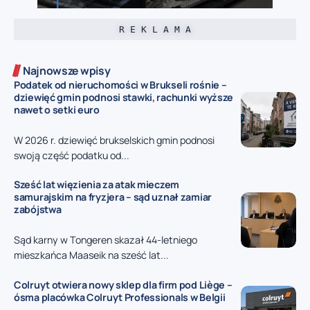
R E K L A M A
Najnowsze wpisy
Podatek od nieruchomości w Brukseli rośnie –
dziewięć gmin podnosi stawki, rachunki wyższe
nawet o setki euro
W 2026 r. dziewięć brukselskich gmin podnosi
swoją część podatku od...
Sześć lat więzienia za atak mieczem
samurajskim na fryzjera – sąd uznał zamiar
zabójstwa
Sąd karny w Tongeren skazał 44-letniego
mieszkańca Maaseik na sześć lat...
Colruyt otwiera nowy sklep dla firm pod Liège –
ósma placówka Colruyt Professionals w Belgii