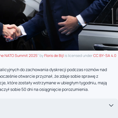
t the NATO Summit 2025
" by
Floris de Bijl
is licensed under
CC BY-SA 4.0
alicyjnych do zachowania dyskrecji podczas rozmów nad
ocześnie otwarcie przyznał, że zdaje sobie sprawę z
cje, które zostały wstrzymane w ubiegłym tygodniu, mają
czył sobie 50 dni na osiągnięcie porozumienia.