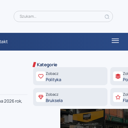
takt
Kategorie
Zobacz
Zo
Polityka
Po
Zobacz
Zo
Bruksela
Fl
a 2026 rok,