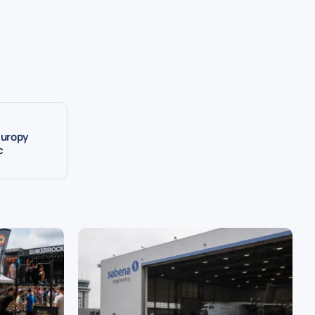
Europy
c