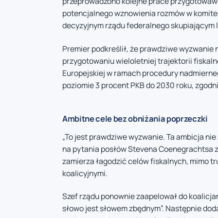
przeprowadzono kolejne prace przygotowaw
potencjalnego wznowienia rozmów w komitec
decyzyjnym rządu federalnego skupiającym li
Premier podkreślił, że prawdziwe wyzwanie n
przygotowaniu wieloletniej trajektorii fiska
Europejskiej w ramach procedury nadmierneg
poziomie 3 procent PKB do 2030 roku, zgodnie
Ambitne cele bez obniżania poprzeczki
„To jest prawdziwe wyzwanie. Ta ambicja ni
na pytania posłów Stevena Coenegrachtsa z 
zamierza łagodzić celów fiskalnych, mimo t
koalicyjnymi.
Szef rządu ponownie zaapelował do koalicja
słowo jest słowem zbędnym”. Następnie dodał 