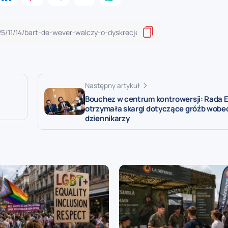
Następny artykuł
Bouchez w centrum kontrowersji: Rada 
otrzymała skargi dotyczące gróźb wobe
dziennikarzy