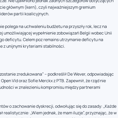
cze. Nie ujawniono jednak żadnych szczegółów dotyczących
ie głównym (kern), czyli najważniejszym gremium
derów partii koalicyjnych.
ie polega na uchwaleniu budżetu na przyszły rok, lecz na
lnej umożliwiającej wypełnienie zobowiązań Belgii wobec Unii
o deficytu. Celem poz remains utrzymanie deficytu na
 z unijnymi kryteriami stabilności.
e zostanie zredukowana” – podkreślił De Wever, odpowiadając
Open Vld oraz Sofie Merckx z PTB. Zapewnił, że rząd nie
rudności w znalezieniu kompromisu między partnerami
ntów o zachowanie dyskrecji, odwołując się do zasady: „Każde
realistycznie: „Wiem jednak, że mam iluzje”, przyznając, że w