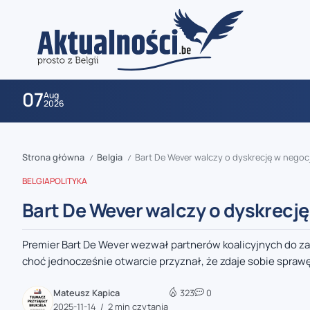
07
Aug
2026
Strona główna
Belgia
Bart De Wever walczy o dyskrecję w nego
/
/
BELGIA
POLITYKA
Bart De Wever walczy o dyskrec
Premier Bart De Wever wezwał partnerów koalicyjnych do z
zaobserwuj nas
choć jednocześnie otwarcie przyznał, że zdaje sobie sprawę 
zaobserwuj nas
Mateusz Kapica
323
0
2025-11-14
2 min czytania