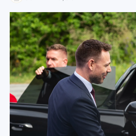
zaobserwuj nas
zaobserwuj nas
zaobserwuj nas
zaobserwuj nas