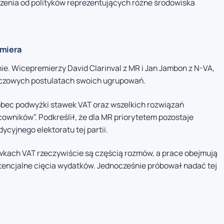
zenia od polityków reprezentujących różne środowiska
emiera
e. Wicepremierzy David Clarinval z MR i Jan Jambon z N-VA,
kluczowych postulatach swoich ugrupowań.
obec podwyżki stawek VAT oraz wszelkich rozwiązań
owników”. Podkreślił, że dla MR priorytetem pozostaje
dycyjnego elektoratu tej partii.
awkach VAT rzeczywiście są częścią rozmów, a prace obejmują
tencjalne cięcia wydatków. Jednocześnie próbował nadać tej