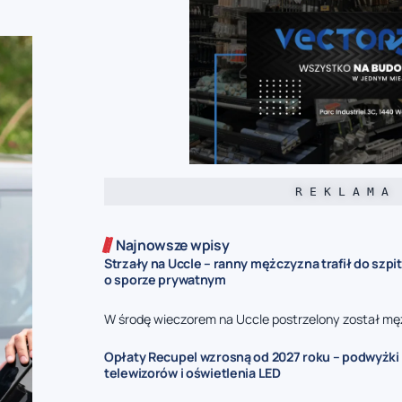
R E K L A M A
Najnowsze wpisy
Strzały na Uccle – ranny mężczyzna trafił do szpit
o sporze prywatnym
W środę wieczorem na Uccle postrzelony został mę
Opłaty Recupel wzrosną od 2027 roku – podwyżki d
telewizorów i oświetlenia LED