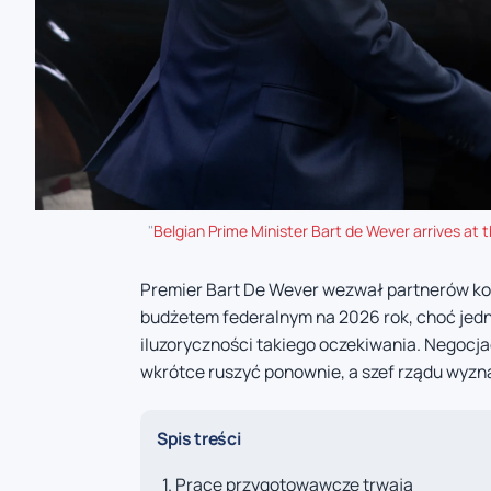
"
Belgian Prime Minister Bart de Wever arrives a
Premier Bart De Wever wezwał partnerów ko
budżetem federalnym na 2026 rok, choć jedn
iluzoryczności takiego oczekiwania. Negocja
wkrótce ruszyć ponownie, a szef rządu wyzna
Spis treści
Prace przygotowawcze trwają