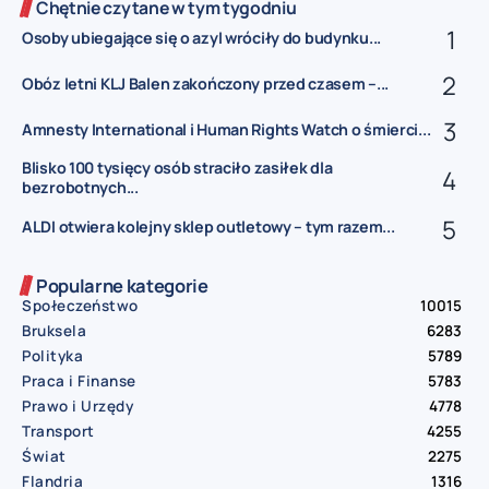
Chętnie czytane w tym tygodniu
Osoby ubiegające się o azyl wróciły do budynku...
Obóz letni KLJ Balen zakończony przed czasem –...
Amnesty International i Human Rights Watch o śmierci...
Blisko 100 tysięcy osób straciło zasiłek dla
bezrobotnych...
ALDI otwiera kolejny sklep outletowy – tym razem...
Popularne kategorie
Społeczeństwo
10015
Bruksela
6283
Polityka
5789
Praca i Finanse
5783
Prawo i Urzędy
4778
Transport
4255
Świat
2275
Flandria
1316