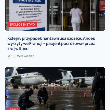
SPOŁECZEŃSTWO
Kolejny przypadek hantawirusa szczepu Andes
wykryty we Francji – pacjent podróżował przez
kraj w lipcu
108 Wyświetleń
ŚWIAT