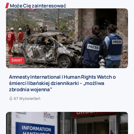
Może Cię zainteresować
ŚWIAT
Amnesty International i Human Rights Watch o
śmierci libańskiej dziennikarki – „możliwa
zbrodnia wojenna”
67 Wyświetleń