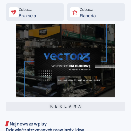
Zobacz
Zobacz
Bruksela
Flandria
R E K L A M A
Najnowsze wpisy
Dziewięć zatrzymanych praw jazdy i dwa