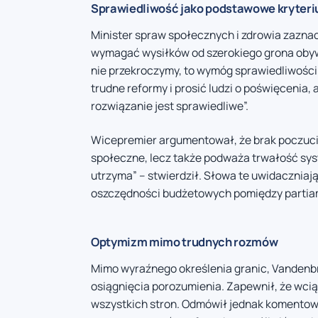
Sprawiedliwość jako podstawowe kryteri
Minister spraw społecznych i zdrowia zazna
wymagać wysiłków od szerokiego grona obyw
nie przekroczymy, to wymóg sprawiedliwoś
trudne reformy i prosić ludzi o poświęcenia
rozwiązanie jest sprawiedliwe”.
Wicepremier argumentował, że brak poczucia
społeczne, lecz także podważa trwałość syste
utrzyma” – stwierdził. Słowa te uwidaczniają
oszczędności budżetowych pomiędzy partiam
Optymizm mimo trudnych rozmów
Mimo wyraźnego określenia granic, Vanden
osiągnięcia porozumienia. Zapewnił, że wcią
wszystkich stron. Odmówił jednak komentowa