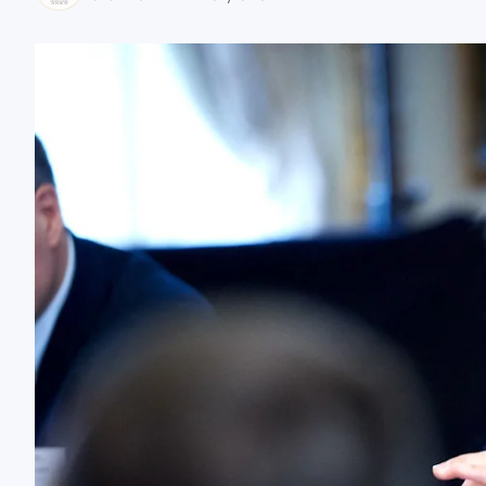
zaobserwuj nas
zaobserwuj nas
zaobserwuj nas
zaobserwuj nas