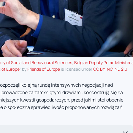
ty of Social and Behavioural Sciences; Belgian Deputy Prime Minister a
s of Europe
" by
Friends of Europe
is licensed under
CC BY-NC-ND 2.0
 rozpoczęli kolejną rundę intensywnych negocjacji nad
 prowadzone za zamkniętymi drzwiami, koncentrują się na
iejszych kwestii gospodarczych, przed jakimi stoi obecnie
anie o społeczną sprawiedliwość proponowanych rozwiązań