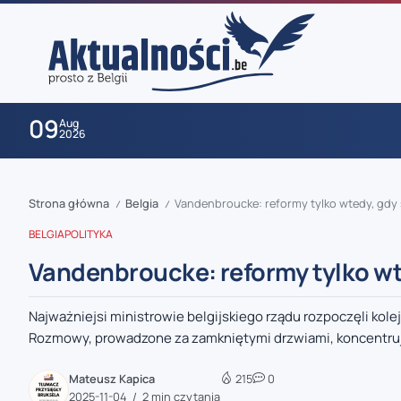
09
Aug
2026
Strona główna
Belgia
Vandenbroucke: reformy tylko wtedy, gdy 
/
/
BELGIA
POLITYKA
Vandenbroucke: reformy tylko wt
Najważniejsi ministrowie belgijskiego rządu rozpoczęli ko
zaobserwuj nas
Rozmowy, prowadzone za zamkniętymi drzwiami, koncentrują
zaobserwuj nas
Mateusz Kapica
215
0
2025-11-04
2 min czytania