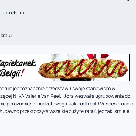
rium reform
 kraju
ooruit jednoznacznie przedstawił swoje stanowisko w
zącej N-VA Valerie Van Peel, która wezwała ugrupowania do
mię porozumienia budżetowego. Jak podkreślił Vandenbroucke,
uż „dawno przekroczyła wszelkie zużyte tabu”, jednak istnieje