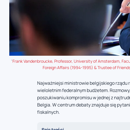
"
Frank Vandenbroucke, Professor, University of Amsterdam, Facul
Foreign Affairs (1994-1995) & Trustee of Friend
Najważniejsi ministrowie belgijskiego rządu
wieloletnim federalnym budżetem. Rozmowy,
poszukiwaniu kompromisu w jednej z najtrudn
Belgia. W centrum debaty znajduje się pyt
fiskalnych.
Spis treści