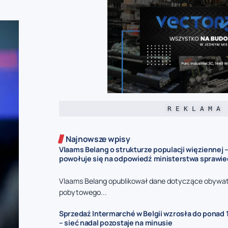
R E K L A M A
Najnowsze wpisy
Vlaams Belang o strukturze populacji więziennej –
powołuje się na odpowiedź ministerstwa sprawie
Vlaams Belang opublikował dane dotyczące obywat
pobytowego...
Sprzedaż Intermarché w Belgii wzrosła do ponad 1
– sieć nadal pozostaje na minusie