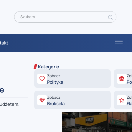
takt
Kategorie
Zobacz
Zo
Polityka
Po
we
Zobacz
Zo
Bruksela
Fl
 budżetem.