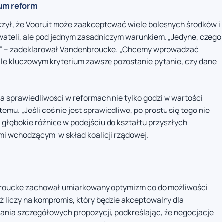
um reform
czył, że Vooruit może zaakceptować wiele bolesnych środków i
ateli, ale pod jednym zasadniczym warunkiem. „Jedyne, czego
ci” – zadeklarował Vandenbroucke. „Chcemy wprowadzać
, ale kluczowym kryterium zawsze pozostanie pytanie, czy dane
 sprawiedliwości w reformach nie tylko godzi w wartości
mu. „Jeśli coś nie jest sprawiedliwe, po prostu się tego nie
 głębokie różnice w podejściu do kształtu przyszłych
i wchodzącymi w skład koalicji rządowej.
broucke zachował umiarkowany optymizm co do możliwości
ż liczy na kompromis, który będzie akceptowalny dla
nia szczegółowych propozycji, podkreślając, że negocjacje