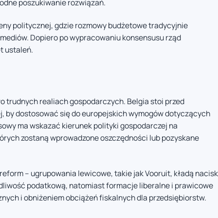
odne poszukiwanie rozwiązań.
sceny politycznej, gdzie rozmowy budżetowe tradycyjnie
i mediów. Dopiero po wypracowaniu konsensusu rząd
 ustaleń.
 trudnych realiach gospodarczych. Belgia stoi przed
nej, by dostosować się do europejskich wymogów dotyczących
nsowy ma wskazać kierunek polityki gospodarczej na
których zostaną wprowadzone oszczędności lub pozyskane
 reform – ugrupowania lewicowe, takie jak Vooruit, kładą nacisk
edliwość podatkową, natomiast formacje liberalne i prawicowe
nych i obniżeniem obciążeń fiskalnych dla przedsiębiorstw.