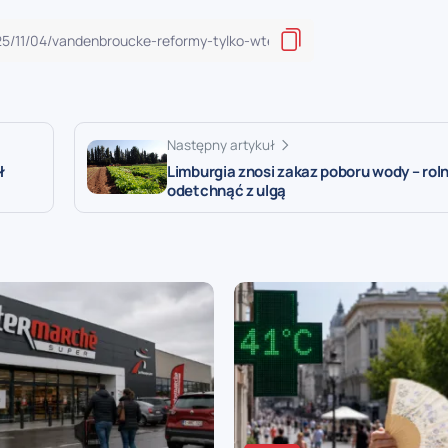
Następny artykuł
ł
Limburgia znosi zakaz poboru wody – rol
odetchnąć z ulgą