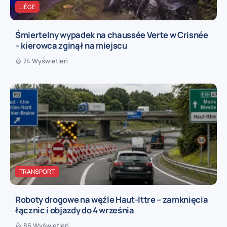
LIÈGE
Śmiertelny wypadek na chaussée Verte w Crisnée
– kierowca zginął na miejscu
74 Wyświetleń
TRANSPORT
Roboty drogowe na węźle Haut-Ittre – zamknięcia
łącznic i objazdy do 4 września
86 Wyświetleń