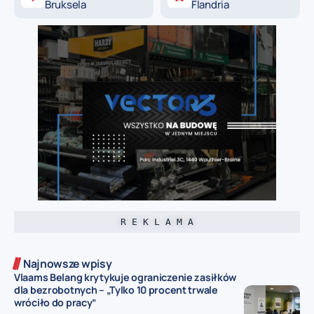
Bruksela
Flandria
R E K L A M A
Najnowsze wpisy
Vlaams Belang krytykuje ograniczenie zasiłków
dla bezrobotnych – „Tylko 10 procent trwale
wróciło do pracy”