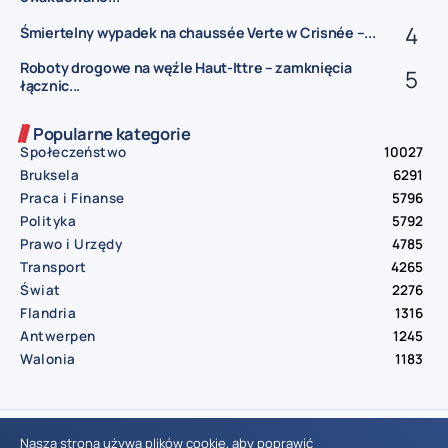
Śmiertelny wypadek na chaussée Verte w Crisnée –...
Roboty drogowe na węźle Haut-Ittre – zamknięcia
łącznic...
Popularne kategorie
Społeczeństwo
10027
Bruksela
6291
Praca i Finanse
5796
Polityka
5792
Prawo i Urzędy
4785
Transport
4265
Świat
2276
Flandria
1316
Antwerpen
1245
Walonia
1183
© Aktualnosci.be – All Right Reserved 2016-2026
Nasza strona używa plików cookie, aby poprawić