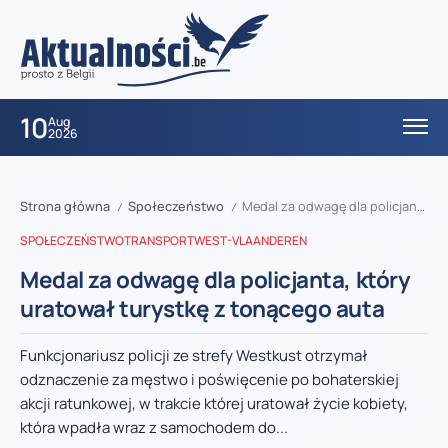
10
Aug
2026
Strona główna
Społeczeństwo
Medal za odwagę dla policjanta, który uratował turystkę z tonącego auta
/
/
SPOŁECZEŃSTWO
TRANSPORT
WEST-VLAANDEREN
Medal za odwagę dla policjanta, który
uratował turystkę z tonącego auta
Funkcjonariusz policji ze strefy Westkust otrzymał
odznaczenie za męstwo i poświęcenie po bohaterskiej
akcji ratunkowej, w trakcie której uratował życie kobiety,
która wpadła wraz z samochodem do...