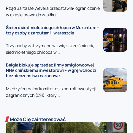
Rząd Barta De Wevera przedstawiał ograniczenie
w czasie prawa do zasiłku...
Śmierć siedmioletniego chłopca w Merchtem –
trzy osoby z zarzutami i w areszcie
Trzy osoby zatrzymane w związku ze śmiercią
siedmioletniego chłopca w...
Belgia blokuje sprzedaż firmy śmigłowcowej
NHV chińskiemu inwestorowi – w grę wchodzi
bezpieczeństwo narodowe
Międzyfederalny komitet ds. kontroli inwestycji
zagranicznych (CFI), który...
Może Cię zainteresować