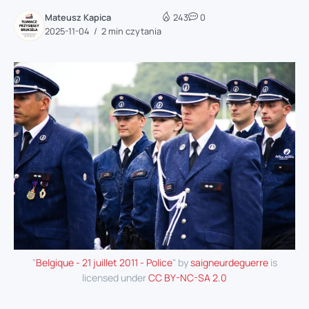
Mateusz Kapica
243
0
2025-11-04
2 min czytania
"
Belgique - 21 juillet 2011 - Police
" by
saigneurdeguerre
is
licensed under
CC BY-NC-SA 2.0