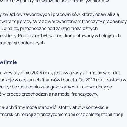
z firmę w punkty prowadzone przez franczyzobiorców.
ny związków zawodowych i pracowników, którzy obawiali się
 gwarancji pracy. Wraz z wprowadzeniem franczyzy pracownicy
z Delhaize, przechodząc pod zarząd niezależnych
sklepy. Proces ten był szeroko komentowany w belgijskich
egocjacji społecznych.
w firmie
ize w styczniu 2026 roku, jest związany z firmą od wielu lat.
funkcje w obszarach finansów i handlu. Od 2019 roku zasiada w
 że był bezpośrednio zaangażowany w kluczowe decyzje
ż w proces przechodzenia na model franczyzowy.
iałach firmy może stanowić istotny atut w kontekście
nerskich relacji z franczyzobiorcami oraz dalszej stabilizacji