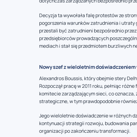
dotychczas zarządzanych bezpośrednio prze
Decyzja ta wywołała falę protestów ze stro
pogorszenia warunków zatrudnienia i utraty
przestali być zatrudnieni bezpośrednio prze
przedsiębiorców prowadzących poszczególne 
mediach i stał się przedmiotem burzliwych n
Nowy szef z wieloletnim doświadczeniem 
Alexandros Boussis, który obejmie stery Delha
Rozpoczął pracę w 2011 roku, pełniąc różne 
komitecie zarządzającym sieci, co oznacza,
strategiczne, w tym prawdopodobnie równie
Jego wieloletnie doświadczenie w różnych dz
kontynuacji strategii rozwoju, budowania part
organizacji po zakończeniu transformacji.