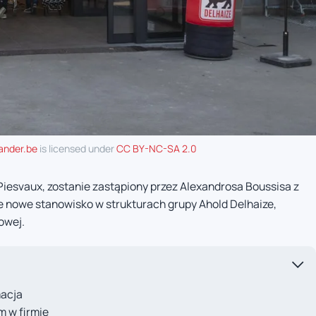
ander.be
is licensed under
CC BY-NC-SA 2.0
Piesvaux, zostanie zastąpiony przez Alexandrosa Boussisa z
e nowe stanowisko w strukturach grupy Ahold Delhaize,
owej.
macja
m w firmie