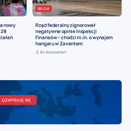
BELGIA
ia nowy
Rząd federalny zignorował
 28
negatywne opinie Inspekcji
ziałań
Finansów – chodzi m.in. o wynajem
hangaru w Zaventem
84 Wyświetleń
ZAPISUJĘ SIĘ