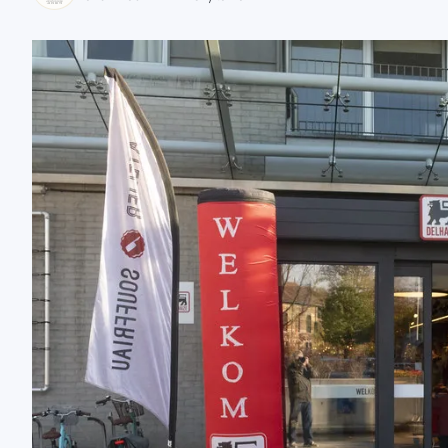
zaobserwuj nas
zaobserwuj nas
zaobserwuj nas
zaobserwuj nas