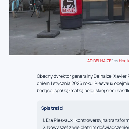
"
AD DELHAIZE
" by
Hoeil
Obecny dyrektor generalny Delhaize, Xavier 
dniem 1 stycznia 2026 roku. Piesvaux obejmi
będącej spółką-matką belgijskiej sieci handl
Spis treści
Era Piesvaux i kontrowersyjna transfor
Nowy szef z wieloletnim doświadczenie