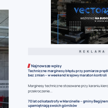
R E K L A M A
Najnowsze wpisy
Techniczne marginesy błędu przy pomiarze prędk
bez zmian – w weekend krajowy maraton kontroli
Marginesy techniczne stosowane przy karaniu kie
przekroczenie...
70 lat od katastrofy w Marcinelle – gminy Begijnen
upamiętniają swoich górników