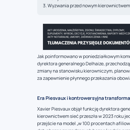
Wyzwania przed nowym kierownictwem
Jak poinformowano w poniedziałkowym komu
dyrektora generalnego Delhaize, przechodzą
zmiany na stanowisku kierowniczym, planowa
za zapewnienie płynnego przekazania obowią
Era Piesvaux i kontrowersyjna transform
Xavier Piesvaux objął funkcję dyrektora gen
kierownictwem sieć przeszła w 2023 roku jedn
przejście na model „w 100 procentach afilio