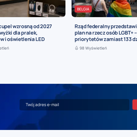
BELGIA
cupel wzrosną od 2027
Rząd federalny przedstaw
wyżki dla pralek,
plan na rzecz osób LGBT+ –
w i oświetlenia LED
priorytetów zamiast 133 d
etleń
98 Wyświetleń