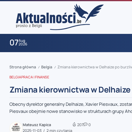
07
Aug
2026
Strona główna
Belgia
Zmiana kierownictwa w Delhaize po burzli
/
/
BELGIA
PRACA I FINANSE
Zmiana kierownictwa w Delhaize 
Obecny dyrektor generalny Delhaize, Xavier Piesvaux, zosta
zaobserwuj nas
Piesvaux obejmie nowe stanowisko w strukturach grupy Ahol
zaobserwuj nas
Mateusz Kapica
207
0
2025-11-03
2 min czytania