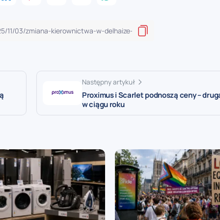
Następny artykuł
ną
Proximus i Scarlet podnoszą ceny – dru
w ciągu roku