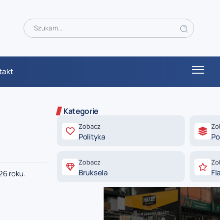
takt
Kategorie
Zobacz
Zo
Polityka
Po
Zobacz
Zo
Bruksela
Fl
26 roku.