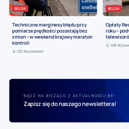
BELGIA
BELGIA
Techniczne marginesy błędu przy
Opłaty Re
pomiarze prędkości pozostają bez
roku – pod
zmian – w weekend krajowy maraton
telewizoró
kontroli
108 Wyświ
120 Wyświetleń
BĄDŹ NA BIEŻĄCO Z AKTUALNOSCI.BE!
Zapisz się do naszego newslettera!