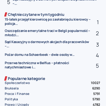
–...
Chętnie czytane w tym tygodniu
15-latek przejął kierownicę po zasłabnięciu kierowcy –
policja...
Oszczędzanie emerytalne traci w Belgii popularność –
młodzi...
Sąd Kasacyjny o darmowych akcjach dla pracowników
–...
Pożar domu na Schaerbeek – dwie osoby w...
Przerwa techniczna w Belfius – płatności
natychmiastowe i...
Popularne kategorie
Społeczeństwo
10027
Bruksela
6290
Praca i Finanse
5791
Polityka
5790
Prawo i Urzędy
4782