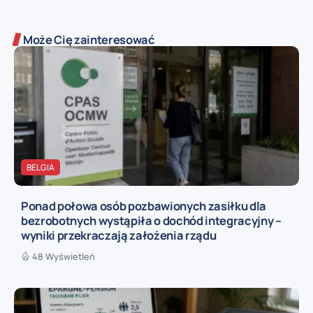
Może Cię zainteresować
BELGIA
Ponad połowa osób pozbawionych zasiłku dla
bezrobotnych wystąpiła o dochód integracyjny –
wyniki przekraczają założenia rządu
48 Wyświetleń