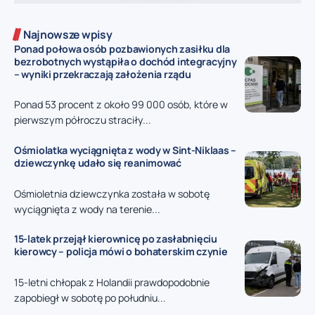
Najnowsze wpisy
Ponad połowa osób pozbawionych zasiłku dla
bezrobotnych wystąpiła o dochód integracyjny
– wyniki przekraczają założenia rządu
Ponad 53 procent z około 99 000 osób, które w
pierwszym półroczu straciły...
Ośmiolatka wyciągnięta z wody w Sint-Niklaas –
dziewczynkę udało się reanimować
Ośmioletnia dziewczynka została w sobotę
wyciągnięta z wody na terenie...
15-latek przejął kierownicę po zasłabnięciu
kierowcy – policja mówi o bohaterskim czynie
15-letni chłopak z Holandii prawdopodobnie
zapobiegł w sobotę po południu...