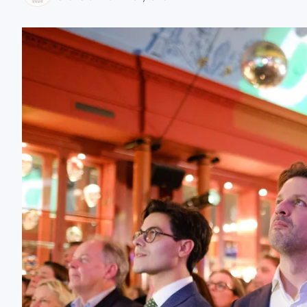
zaobserwuj nas
zaobserwuj nas
zaobserwuj nas
zaobserwuj nas