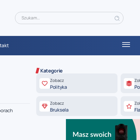
takt
Kategorie
Zobacz
Zo
Polityka
Po
Zobacz
Zo
Bruksela
Fl
borach