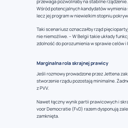
przewaga pozwoliłaby na stabilne rządzenie
Wśród potencjalnych kandydatów wymienia s
lecz jej program w niewielkim stopniu pokryw
Taki scenariusz oznaczałby rząd pięciopartyj
nie niemożliwe. – W Belgii takie układy funkcj
zdolność do porozumienia w sprawie celów i
Marginalna rola skrajnej prawicy
Jeśli rozmowy prowadzone przez Jettena za
stworzenie rządu pozostają minimalne. Żad
z PVV.
Nawet łączny wynik partii prawicowych i skra
voor Democratie (FvD) razem dysponują zale
zamknięta.