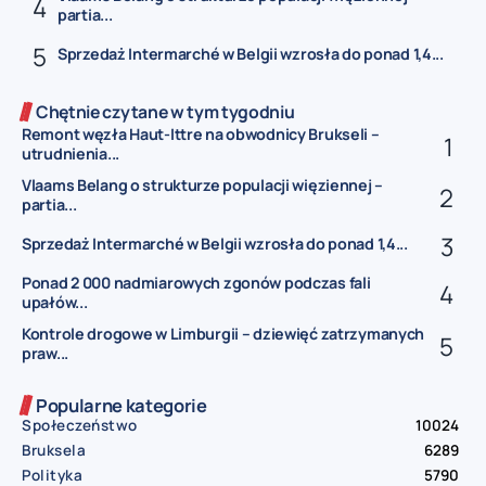
partia...
Sprzedaż Intermarché w Belgii wzrosła do ponad 1,4...
Chętnie czytane w tym tygodniu
Remont węzła Haut-Ittre na obwodnicy Brukseli –
utrudnienia...
Vlaams Belang o strukturze populacji więziennej –
partia...
Sprzedaż Intermarché w Belgii wzrosła do ponad 1,4...
Ponad 2 000 nadmiarowych zgonów podczas fali
upałów...
Kontrole drogowe w Limburgii – dziewięć zatrzymanych
praw...
Popularne kategorie
Społeczeństwo
10024
Bruksela
6289
Polityka
5790