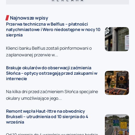
Najnowsze wpisy
Przerwa techniczna w Belfius – płatności
natychmiastowe i Wero niedostępne w nocy 10
sierpnia
Klienci banku Belfius zostali poinformowani o
zaplanowanej przerwie w...
Brakuje okularów do obserwacji zaćmienia
Słońca – optycy ostrzegają przed zakupami w
internecie
Na kilka dni przed zaćmieniem Słońca specjalne
okulary umożliwiające jego...
Remont węzła Haut-Ittre na obwodnicy
Brukseli – utrudnienia od 10 sierpnia do 4
września
Od 10 sierpnia do 4 września wymieniana będzie