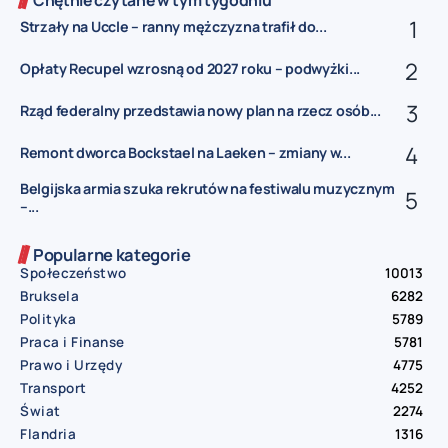
Chętnie czytane w tym tygodniu
Strzały na Uccle – ranny mężczyzna trafił do...
Opłaty Recupel wzrosną od 2027 roku – podwyżki...
Rząd federalny przedstawia nowy plan na rzecz osób...
Remont dworca Bockstael na Laeken – zmiany w...
Belgijska armia szuka rekrutów na festiwalu muzycznym
–...
Popularne kategorie
Społeczeństwo
10013
Bruksela
6282
Polityka
5789
Praca i Finanse
5781
Prawo i Urzędy
4775
Transport
4252
Świat
2274
Flandria
1316