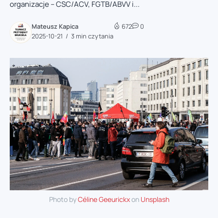
organizacje – CSC/ACV, FGTB/ABVV i...
Mateusz Kapica
672
0
2025-10-21
3 min czytania
Photo by
Céline Geeurickx
on
Unsplash