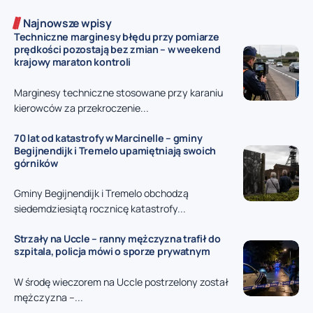
Najnowsze wpisy
Techniczne marginesy błędu przy pomiarze
prędkości pozostają bez zmian – w weekend
krajowy maraton kontroli
Marginesy techniczne stosowane przy karaniu
kierowców za przekroczenie...
70 lat od katastrofy w Marcinelle – gminy
Begijnendijk i Tremelo upamiętniają swoich
górników
Gminy Begijnendijk i Tremelo obchodzą
siedemdziesiątą rocznicę katastrofy...
Strzały na Uccle – ranny mężczyzna trafił do
szpitala, policja mówi o sporze prywatnym
W środę wieczorem na Uccle postrzelony został
mężczyzna –...