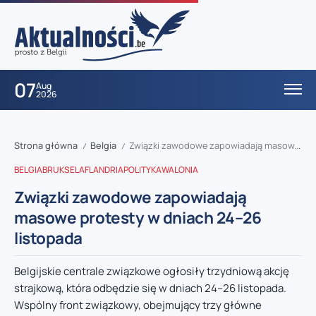
07
Aug
2026
Strona główna
Belgia
Związki zawodowe zapowiadają masowe protesty w dniach 24–26 listopada
/
/
BELGIA
BRUKSELA
FLANDRIA
POLITYKA
WALONIA
Związki zawodowe zapowiadają
masowe protesty w dniach 24–26
listopada
Belgijskie centrale związkowe ogłosiły trzydniową akcję
strajkową, która odbędzie się w dniach 24–26 listopada.
Wspólny front związkowy, obejmujący trzy główne