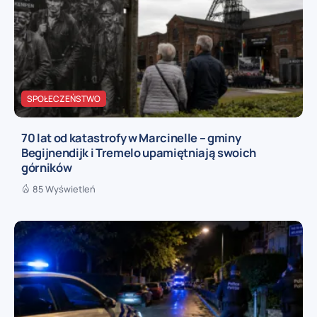
SPOŁECZEŃSTWO
70 lat od katastrofy w Marcinelle – gminy
Begijnendijk i Tremelo upamiętniają swoich
górników
85 Wyświetleń