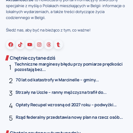
specjalnie z myślą o Polakach mieszkających w Belgii: informacje o
lokalnych wydarzeniach, a także treści dotyczące życia
codziennego w Belgii.
Śledź nas, aby być na bieżąco z tym, co ważne!
Chętnie czytane dziś
Techniczne marginesy błędu przy pomiarze prędkości
pozostają bez...
70 lat od katastrofy w Marcinelle – gminy...
Strzały na Uccle – ranny mężczyzna trafił do...
Opłaty Recupel wzrosną od 2027 roku – podwyżki...
Rząd federalny przedstawia nowy plan na rzecz osób...