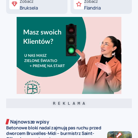
Zobacz
Zobacz
Bruksela
Flandria
R E K L A M A
Najnowsze wpisy
Betonowe bloki nadal zajmują pas ruchu przed
dworcem Bruxelles-Midi – burmistrz Saint-