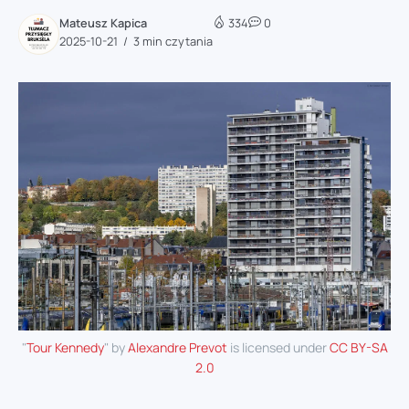
Mateusz Kapica
334
0
2025-10-21
3 min czytania
"
Tour Kennedy
" by
Alexandre Prevot
is licensed under
CC BY-SA
2.0