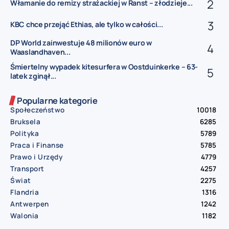
Włamanie do remizy strażackiej w Ranst – złodzieje...
KBC chce przejąć Ethias, ale tylko w całości...
DP World zainwestuje 48 milionów euro w
Waaslandhaven...
Śmiertelny wypadek kitesurfera w Oostduinkerke – 63-
latek zginął...
Popularne kategorie
Społeczeństwo
10018
Bruksela
6285
Polityka
5789
Praca i Finanse
5785
Prawo i Urzędy
4779
Transport
4257
Świat
2275
Flandria
1316
Antwerpen
1242
Walonia
1182