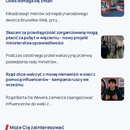
Gilles domaga się zmian
Kilkadziesiąt metrów od międzynarodowego
dworca Bruxelles-Midi, przy...
Skazani za przestępczość zorganizowaną mogą
płacić za pobyt w więzieniu – nowy projekt
ministerstwa sprawiedliwości
Podczas ostatniego przed wakacyjną przerwą
posiedzenia rady ministrów...
Rząd chce walczyć z mową nienawiści w sieci z
pomocą influencerów – kampania ruszy we
wrześniu
Rząd Barta De Wevera zamierza zaangażować
influencerów do walki z...
Może Cię zainteresować