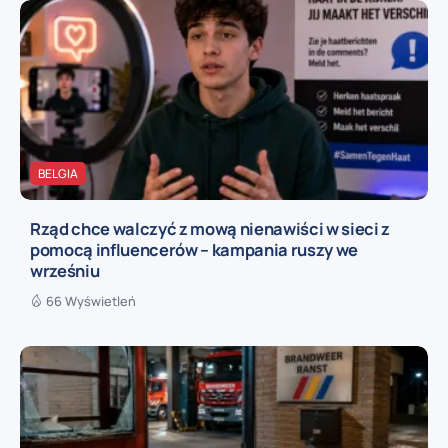
BELGIA
Rząd chce walczyć z mową nienawiści w sieci z
pomocą influencerów – kampania ruszy we
wrześniu
66 Wyświetleń