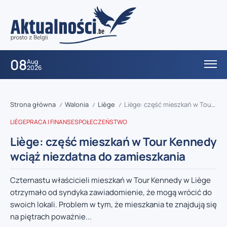
08
Aug
2026
Strona główna
Walonia
Liège
Liège: część mieszkań w Tour Kennedy wciąż niezdatna do zamieszkania
/
/
/
LIÈGE
PRACA I FINANSE
SPOŁECZEŃSTWO
Liège: część mieszkań w Tour Kennedy
wciąż niezdatna do zamieszkania
Czternastu właścicieli mieszkań w Tour Kennedy w Liège
otrzymało od syndyka zawiadomienie, że mogą wrócić do
swoich lokali. Problem w tym, że mieszkania te znajdują się
na piętrach poważnie...