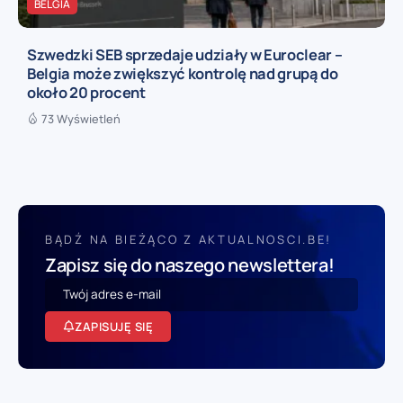
BELGIA
Szwedzki SEB sprzedaje udziały w Euroclear –
Belgia może zwiększyć kontrolę nad grupą do
około 20 procent
73 Wyświetleń
BĄDŹ NA BIEŻĄCO Z AKTUALNOSCI.BE!
Zapisz się do naszego newslettera!
ZAPISUJĘ SIĘ