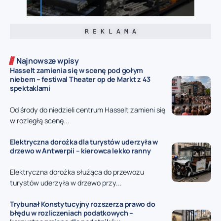
R E K L A M A
Najnowsze wpisy
Hasselt zamienia się w scenę pod gołym
niebem – festiwal Theater op de Markt z 43
spektaklami
Od środy do niedzieli centrum Hasselt zamieni się
w rozległą scenę...
Elektryczna dorożka dla turystów uderzyła w
drzewo w Antwerpii – kierowca lekko ranny
Elektryczna dorożka służąca do przewozu
turystów uderzyła w drzewo przy...
Trybunał Konstytucyjny rozszerza prawo do
błędu w rozliczeniach podatkowych –