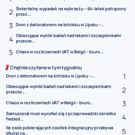
Śmiertelny wypadek na wybrzeżu – 64-latek potrącony
przez...
Dron z detonatorem na lotnisku w Lipsku –...
Obiecujące wyniki badań nad lekami i szczepionkami
przeciw...
Chaos w rozliczeniach VAT w Belgii – biuro...
Chętnie czytane w tym tygodniu
Dron z detonatorem na lotnisku w Lipsku –...
Obiecujące wyniki badań nad lekami i szczepionkami
przeciw...
Chaos w rozliczeniach VAT w Belgii – biuro...
Samusocial musi wycofać się z przeprowadzki ośrodka
Fedasil...
Ile osób pobierających zasiłek integracyjny przebywa
dłużej za...