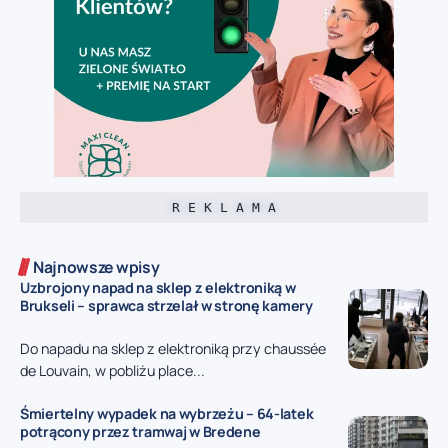
R E K L A M A
Najnowsze wpisy
Uzbrojony napad na sklep z elektroniką w
Brukseli – sprawca strzelał w stronę kamery
Do napadu na sklep z elektroniką przy chaussée
de Louvain, w pobliżu place...
Śmiertelny wypadek na wybrzeżu – 64-latek
potrącony przez tramwaj w Bredene