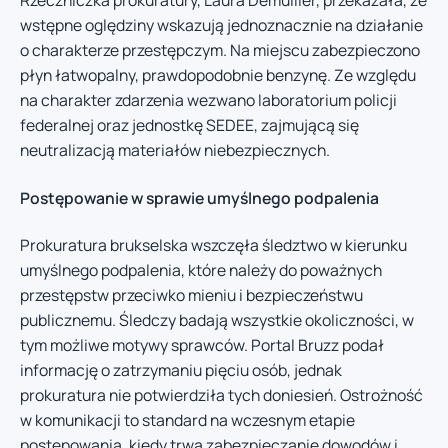
Rzeczniczka prokuratury, Laura Demullier, przekazała, że
wstępne oględziny wskazują jednoznacznie na działanie
o charakterze przestępczym. Na miejscu zabezpieczono
płyn łatwopalny, prawdopodobnie benzynę. Ze względu
na charakter zdarzenia wezwano laboratorium policji
federalnej oraz jednostkę SEDEE, zajmującą się
neutralizacją materiałów niebezpiecznych.
Postępowanie w sprawie umyślnego podpalenia
Prokuratura brukselska wszczęła śledztwo w kierunku
umyślnego podpalenia, które należy do poważnych
przestępstw przeciwko mieniu i bezpieczeństwu
publicznemu. Śledczy badają wszystkie okoliczności, w
tym możliwe motywy sprawców. Portal Bruzz podał
informację o zatrzymaniu pięciu osób, jednak
prokuratura nie potwierdziła tych doniesień. Ostrożność
w komunikacji to standard na wczesnym etapie
postępowania, kiedy trwa zabezpieczanie dowodów i