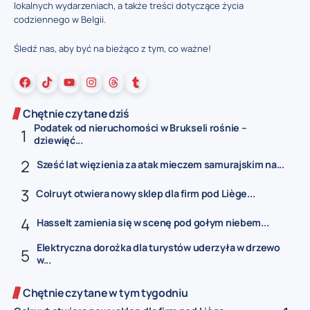
lokalnych wydarzeniach, a także treści dotyczące życia
codziennego w Belgii.
Śledź nas, aby być na bieżąco z tym, co ważne!
Chętnie czytane dziś
Podatek od nieruchomości w Brukseli rośnie –
dziewięć...
Sześć lat więzienia za atak mieczem samurajskim na...
Colruyt otwiera nowy sklep dla firm pod Liège...
Hasselt zamienia się w scenę pod gołym niebem...
Elektryczna dorożka dla turystów uderzyła w drzewo
w...
Chętnie czytane w tym tygodniu