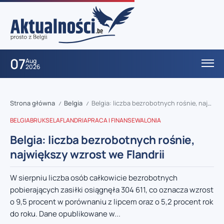
07
Aug
2026
Strona główna
Belgia
Belgia: liczba bezrobotnych rośnie, największy wzrost we Flandrii
/
/
BELGIA
BRUKSELA
FLANDRIA
PRACA I FINANSE
WALONIA
Belgia: liczba bezrobotnych rośnie,
największy wzrost we Flandrii
W sierpniu liczba osób całkowicie bezrobotnych
pobierających zasiłki osiągnęła 304 611, co oznacza wzrost
o 9,5 procent w porównaniu z lipcem oraz o 5,2 procent rok
do roku. Dane opublikowane w...