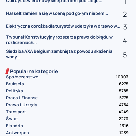
Colruyt otwiera nowy sklep dla firm pod Liège...
Hasselt zamienia się w scenę pod gołym niebem...
Elektryczna dorożka dla turystów uderzyła w drzewo w...
Trybunał Konstytucyjny rozszerza prawo do błędu w
rozliczeniach...
Siedziba AXA Belgium zamknięta z powodu skażenia
wody...
Popularne kategorie
Społeczeństwo
10003
Bruksela
6275
Polityka
5785
Praca i Finanse
5775
Prawo i Urzędy
4764
Transport
4249
Świat
2270
Flandria
1316
Antwerpen
1239