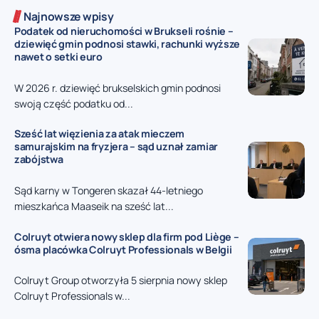
Najnowsze wpisy
Podatek od nieruchomości w Brukseli rośnie –
dziewięć gmin podnosi stawki, rachunki wyższe
nawet o setki euro
W 2026 r. dziewięć brukselskich gmin podnosi
swoją część podatku od...
Sześć lat więzienia za atak mieczem
samurajskim na fryzjera – sąd uznał zamiar
zabójstwa
Sąd karny w Tongeren skazał 44-letniego
mieszkańca Maaseik na sześć lat...
Colruyt otwiera nowy sklep dla firm pod Liège –
ósma placówka Colruyt Professionals w Belgii
Colruyt Group otworzyła 5 sierpnia nowy sklep
Colruyt Professionals w...