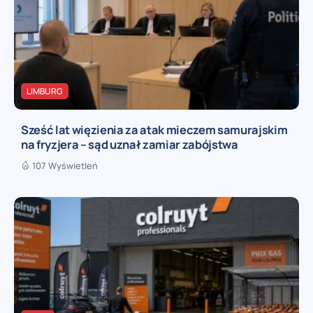
LIMBURG
Sześć lat więzienia za atak mieczem samurajskim
na fryzjera – sąd uznał zamiar zabójstwa
107 Wyświetleń