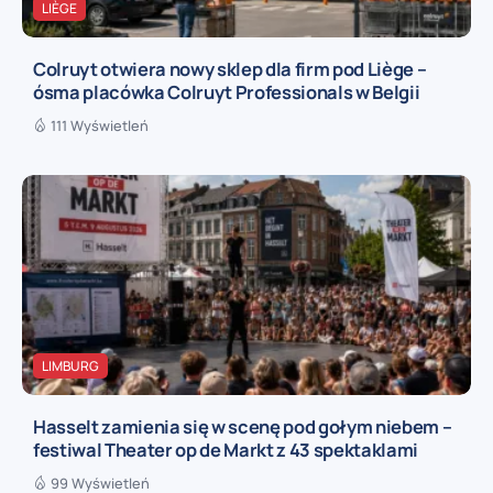
LIÈGE
Colruyt otwiera nowy sklep dla firm pod Liège –
ósma placówka Colruyt Professionals w Belgii
111 Wyświetleń
LIMBURG
Hasselt zamienia się w scenę pod gołym niebem –
festiwal Theater op de Markt z 43 spektaklami
99 Wyświetleń