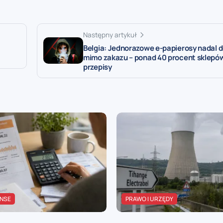
Następny artykuł
Belgia: Jednorazowe e-papierosy nadal 
mimo zakazu – ponad 40 procent sklepó
przepisy
ANSE
PRAWO I URZĘDY