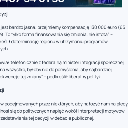
yzji
 jest bardzo jasna: przejmiemy kompensację 130 000 euro (65
). To tylko forma finansowania się zmienia, nie istota” –
reślił determinację regionu w utrzymaniu programów
nych.
iał telefonicznie z federalną minister integracji społecznej
a wszystko, byłoby nie do pomyślenia, aby najbardziej
kwencje tej zmiany” – podkreślił liberalny polityk.
ji
ów podejmowanych przez niektórych, aby nałożyć nam na plecy
dnosi się do politycznych napięć wokół interpretacji motywów
zedstawiania tej decyzji w debacie publicznej.