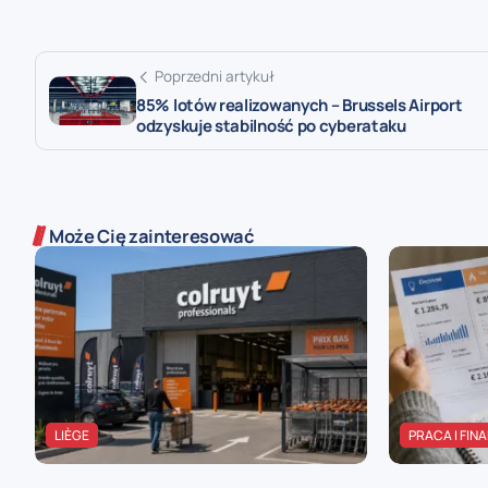
Poprzedni artykuł
85% lotów realizowanych – Brussels Airport
odzyskuje stabilność po cyberataku
Może Cię zainteresować
LIÈGE
PRACA I FIN