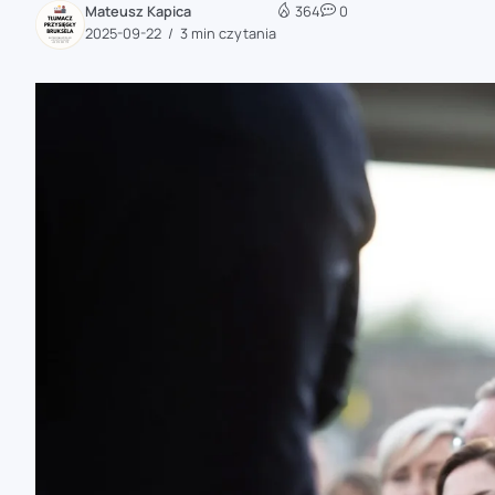
Mateusz Kapica
364
0
zaobserwuj nas
2025-09-22
3 min czytania
zaobserwuj nas
zaobserwuj nas
zaobserwuj nas