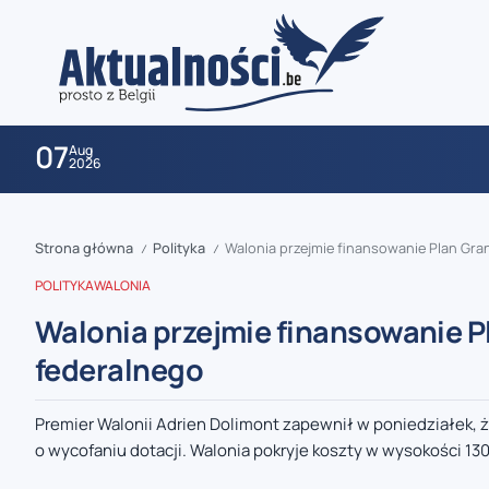
07
Aug
2026
Strona główna
Polityka
Walonia przejmie finansowanie Plan Gran
/
/
POLITYKA
WALONIA
Walonia przejmie finansowanie Pl
federalnego
zaobserwuj nas
Premier Walonii Adrien Dolimont zapewnił w poniedziałek, ż
o wycofaniu dotacji. Walonia pokryje koszty w wysokości 130
zaobserwuj nas