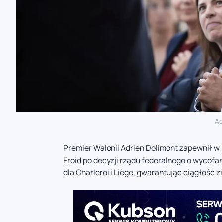
Ad
Premier Walonii Adrien Dolimont zapewnił w 
Froid po decyzji rządu federalnego o wycofa
dla Charleroi i Liège, gwarantując ciągłoś