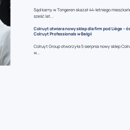
Sąd karny w Tongeren skazał 44-letniego mieszkań
sześć lat...
Colruyt otwiera nowy sklep dla firm pod Liège – 
Colruyt Professionals w Belgii
Colruyt Group otworzyła 5 sierpnia nowy sklep Colr
w...