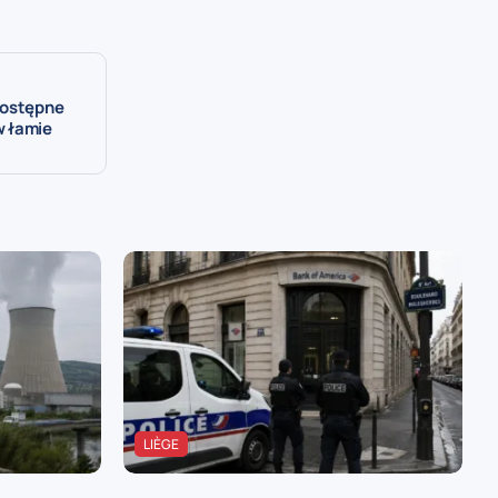
dostępne
w łamie
LIÈGE