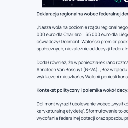
Deklaracja regionalna wobec federalnej dec
„Nasza wola na poziomie rządu regionalnego
000 euro dla Charleroi i 65 000 euro dla Liège
oświadczył Dolimont. Waloński premier podk
społecznych, niezależnie od decyzji federal
Dodał również, że w poniedziałek rano rozmaw
Anneleen Van Bossuyt (N-VA). „Bez względu n
wykluczeni mieszkańcy Walonii ponieśli konse
Kontekst polityczny i polemika wokół decyz
Dolimont wyraził ubolewanie wobec „wysiłk
karykaturalną etykietę”. Sformułowanie to o
wycofania federalnej dotacji oraz sposobu pr