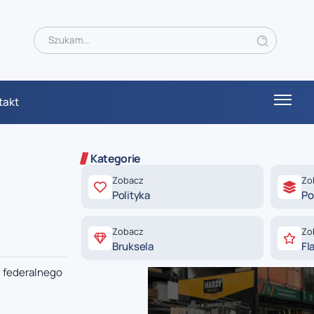
takt
Kategorie
Zobacz
Zo
Polityka
Po
Zobacz
Zo
Bruksela
Fl
u federalnego