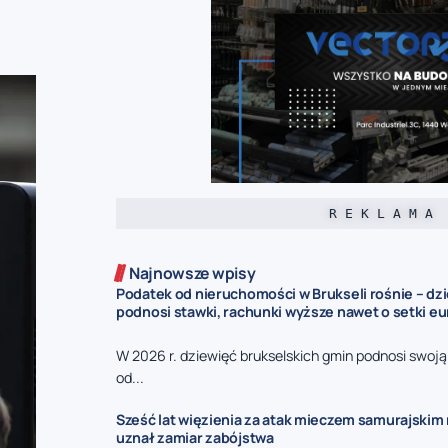
R E K L A M A
Najnowsze wpisy
Podatek od nieruchomości w Brukseli rośnie – dz
podnosi stawki, rachunki wyższe nawet o setki eu
W 2026 r. dziewięć brukselskich gmin podnosi swoj
od...
Sześć lat więzienia za atak mieczem samurajskim n
uznał zamiar zabójstwa