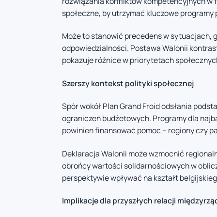
rozwiązania konfliktów kompetencyjnych w fe
społeczne, by utrzymać kluczowe programy
Może to stanowić precedens w sytuacjach, g
odpowiedzialności. Postawa Walonii kontrast
pokazuje różnice w priorytetach społeczny
Szerszy kontekst polityki społecznej
Spór wokół Plan Grand Froid odsłania pods
ograniczeń budżetowych. Programy dla najbar
powinien finansować pomoc – regiony czy p
Deklaracja Walonii może wzmocnić regionalną 
obrońcy wartości solidarnościowych w oblicz
perspektywie wpływać na kształt belgijskieg
Implikacje dla przyszłych relacji międzyr