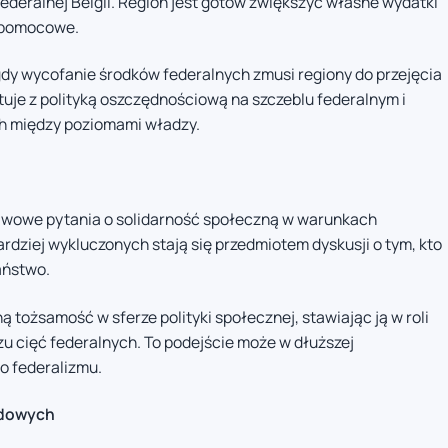
deralnej Belgii. Region jest gotów zwiększyć własne wydatki
 pomocowe.
dy wycofanie środków federalnych zmusi regiony do przejęcia
uje z polityką oszczędnościową na szczeblu federalnym i
ch między poziomami władzy.
tawowe pytania o solidarność społeczną w warunkach
dziej wykluczonych stają się przedmiotem dyskusji o tym, kto
aństwo.
tożsamość w sferze polityki społecznej, stawiając ją w roli
u cięć federalnych. To podejście może w dłuższej
o federalizmu.
ządowych