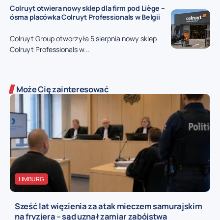
Colruyt otwiera nowy sklep dla firm pod Liège –
ósma placówka Colruyt Professionals w Belgii
Colruyt Group otworzyła 5 sierpnia nowy sklep
Colruyt Professionals w...
Może Cię zainteresować
LIMBURG
Sześć lat więzienia za atak mieczem samurajskim
na fryzjera – sąd uznał zamiar zabójstwa