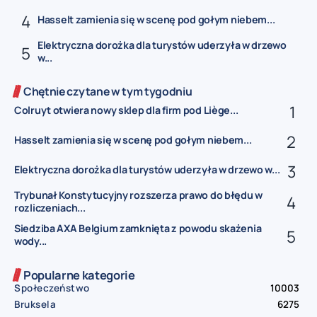
Hasselt zamienia się w scenę pod gołym niebem...
Elektryczna dorożka dla turystów uderzyła w drzewo
w...
Chętnie czytane w tym tygodniu
Colruyt otwiera nowy sklep dla firm pod Liège...
Hasselt zamienia się w scenę pod gołym niebem...
Elektryczna dorożka dla turystów uderzyła w drzewo w...
Trybunał Konstytucyjny rozszerza prawo do błędu w
rozliczeniach...
Siedziba AXA Belgium zamknięta z powodu skażenia
wody...
Popularne kategorie
Społeczeństwo
10003
Bruksela
6275