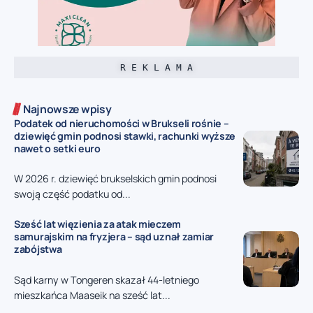
R E K L A M A
Najnowsze wpisy
Podatek od nieruchomości w Brukseli rośnie –
dziewięć gmin podnosi stawki, rachunki wyższe
nawet o setki euro
W 2026 r. dziewięć brukselskich gmin podnosi
swoją część podatku od...
Sześć lat więzienia za atak mieczem
samurajskim na fryzjera – sąd uznał zamiar
zabójstwa
Sąd karny w Tongeren skazał 44-letniego
mieszkańca Maaseik na sześć lat...