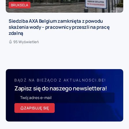
BRUKSELA
Siedziba AXA Belgium zamknięta z powodu
skażenia wody – pracownicy przeszli na pracę
zdalną
95 Wyświetleń
BĄDŹ NA BIEŻĄCO Z AKTUALNOSCI.BE!
Zapisz się do naszego newslettera!
ZAPISUJĘ SIĘ