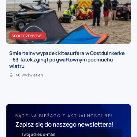
SPOŁECZEŃSTWO
Śmiertelny wypadek kitesurfera w Oostduinkerke
– 63-latek zginął po gwałtownym podmuchu
wiatru
146 Wyświetleń
BĄDŹ NA BIEŻĄCO Z AKTUALNOSCI.BE!
Zapisz się do naszego newslettera!