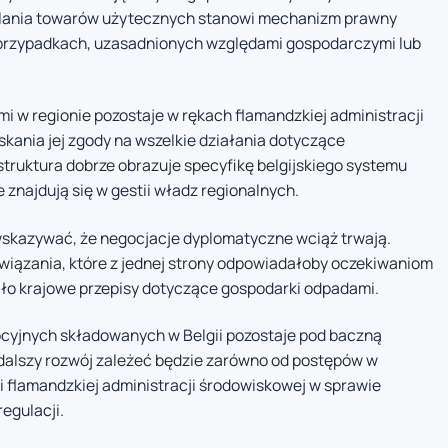
alania towarów użytecznych stanowi mechanizm prawny
przypadkach, uzasadnionych względami gospodarczymi lub
 w regionie pozostaje w rękach flamandzkiej administracji
kania jej zgody na wszelkie działania dotyczące
ruktura dobrze obrazuje specyfikę belgijskiego systemu
znajdują się w gestii władz regionalnych.
wskazywać, że negocjacje dyplomatyczne wciąż trwają.
związania, które z jednej strony odpowiadałoby oczekiwaniom
ało krajowe przepisy dotyczące gospodarki odpadami.
yjnych składowanych w Belgii pozostaje pod baczną
alszy rozwój zależeć będzie zarówno od postępów w
i flamandzkiej administracji środowiskowej w sprawie
egulacji.