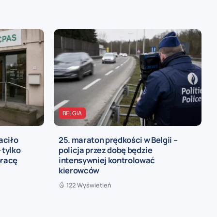
BELGIA
aciło
25. maraton prędkości w Belgii –
 tylko
policja przez dobę będzie
pracę
intensywniej kontrolować
kierowców
122 Wyświetleń