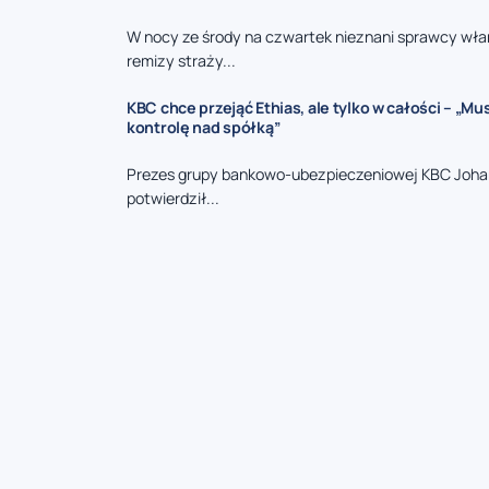
W nocy ze środy na czwartek nieznani sprawcy włam
remizy straży...
KBC chce przejąć Ethias, ale tylko w całości – „M
kontrolę nad spółką”
Prezes grupy bankowo-ubezpieczeniowej KBC Joha
potwierdził...