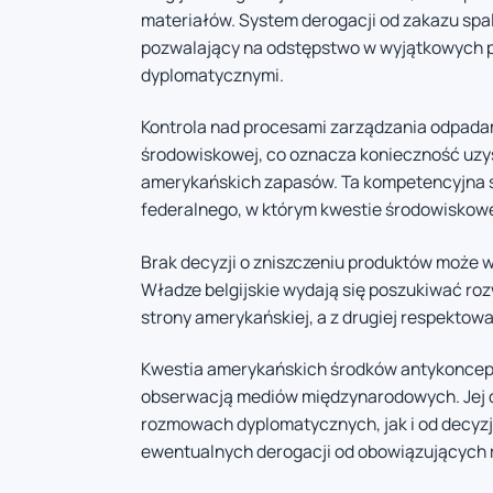
materiałów. System derogacji od zakazu sp
pozwalający na odstępstwo w wyjątkowych 
dyplomatycznymi.
Kontrola nad procesami zarządzania odpadami
środowiskowej, co oznacza konieczność uzys
amerykańskich zapasów. Ta kompetencyjna st
federalnego, w którym kwestie środowiskowe 
Brak decyzji o zniszczeniu produktów może 
Władze belgijskie wydają się poszukiwać ro
strony amerykańskiej, a z drugiej respektow
Kwestia amerykańskich środków antykoncepc
obserwacją mediów międzynarodowych. Jej d
rozmowach dyplomatycznych, jak i od decyzj
ewentualnych derogacji od obowiązujących r