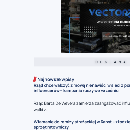
R E K L A M A
Najnowsze wpisy
Rząd chce walczyć z mową nienawiści w sieci z p
influencerów – kampania ruszy we wrześniu
Rząd Barta De Wevera zamierza zaangażować infl
walki z...
Włamanie do remizy strażackiej w Ranst – złodzie
sprzęt ratowniczy