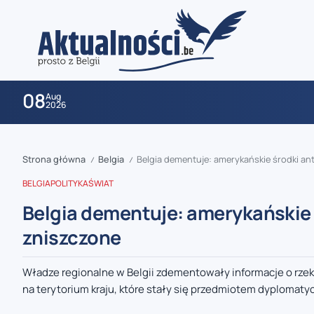
08
Aug
2026
Strona główna
Belgia
Belgia dementuje: amerykańskie środki an
/
/
BELGIA
POLITYKA
ŚWIAT
Belgia dementuje: amerykańskie 
zniszczone
zaobserwuj nas
Władze regionalne w Belgii zdementowały informacje o r
na terytorium kraju, które stały się przedmiotem dyplomatyc
zaobserwuj nas