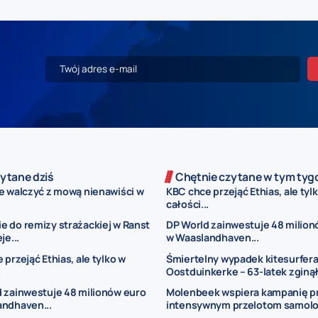
ytane dziś
Chętnie czytane w tym tyg
e walczyć z mową nienawiści w
KBC chce przejąć Ethias, ale tyl
całości...
 do remizy strażackiej w Ranst
DP World zainwestuje 48 milion
je...
w Waaslandhaven...
przejąć Ethias, ale tylko w
Śmiertelny wypadek kitesurfera
.
Oostduinkerke – 63-latek zginął.
 zainwestuje 48 milionów euro
Molenbeek wspiera kampanię p
andhaven...
intensywnym przelotom samol