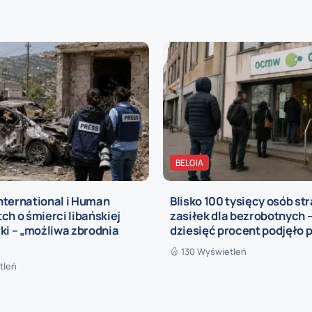
BELGIA
nternational i Human
Blisko 100 tysięcy osób str
ch o śmierci libańskiej
zasiłek dla bezrobotnych –
ki – „możliwa zbrodnia
dziesięć procent podjęło 
130 Wyświetleń
tleń