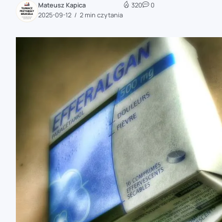
Mateusz Kapica
320
0
zaobserwuj nas
2025-09-12
2 min czytania
zaobserwuj nas
zaobserwuj nas
zaobserwuj nas