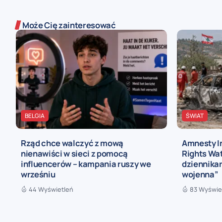
Może Cię zainteresować
BELGIA
ŚWIAT
Rząd chce walczyć z mową
Amnesty I
nienawiści w sieci z pomocą
Rights Wat
influencerów – kampania ruszy we
dziennikar
wrześniu
wojenna”
44 Wyświetleń
83 Wyświe