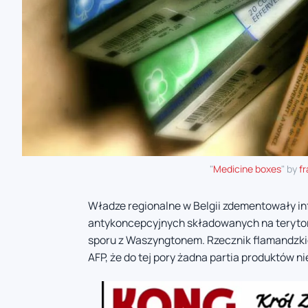
"
Medicine boxes
" by
f
Władze regionalne w Belgii zdementowały i
antykoncepcyjnych składowanych na terytor
sporu z Waszyngtonem. Rzecznik flamandzki
AFP, że do tej pory żadna partia produktów n