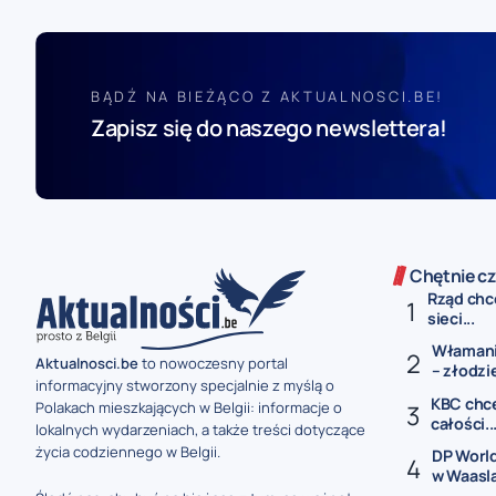
BĄDŹ NA BIEŻĄCO Z AKTUALNOSCI.BE!
Zapisz się do naszego newslettera!
Chętnie cz
Rząd chc
sieci...
Włamanie
Aktualnosci.be
to nowoczesny portal
– złodzie
informacyjny stworzony specjalnie z myślą o
KBC chce 
Polakach mieszkających w Belgii: informacje o
całości..
lokalnych wydarzeniach, a także treści dotyczące
życia codziennego w Belgii.
DP World
w Waasl