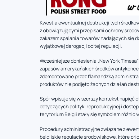
Kwestia ewentualnej destrukcji tych środkó
z obowiązującymi przepisami ochrony środowi
zakazem spalania towarów nadających się d
wyjątkowej derogacji od tej regulacji.
Wcześniejsze doniesienia „New York Timesa
zapasów amerykańskich środków antykoncepcy
zdementowane przez flamandzką administra
produktów nie podjęto żadnych działań dest
Spór wpisuje się w szerszy kontekst napięć
dotyczących polityki reprodukcyjnej i dost
terytorium Belgii stały się symbolem różnic 
Procedury administracyjne związane z ewen
belgijskie regulacje środowiskowe, które pr