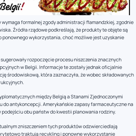
w wymaga formalnej zgody administracji flamandzkiej, zgodnie
ska. Źródła rządowe podkreślają, że produkty te objęte są
o ponownego wykorzystania, choć możliwe jest uzyskanie
” sugerowały rozpoczęcie procesu niszczenia znacznych
jnych w Belgii. Informacje te zostały jednak oficjalnie
cję środowiskową, która zaznaczyła, że wobec składowanych
rukcyjnych.
 dyplomatycznych między Belgią a Stanami Zjednoczonymi
ępu do antykoncepcji. Amerykańskie zapasy farmaceutyczne na
w podejściu obu państw do kwestii planowania rodziny.
tualnym zniszczeniem tych produktów odzwierciedlają
iorytetowo traktują recykling i ponowne wykorzystanie