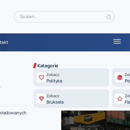
takt
Kategorie
Zobacz
Zo
Polityka
Po
y
Zobacz
Zo
Bruksela
Fl
 składowanych