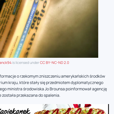
ranck94
is licensed under
CC BY-NC-ND 2.0
nformacje o rzekomym zniszczeniu amerykańskich środków
ium kraju, które stały się przedmiotem dyplomatycznego
ego ministra środowiska Jo Brounsa poinformował agencję
ie została przekazana do spalenia.