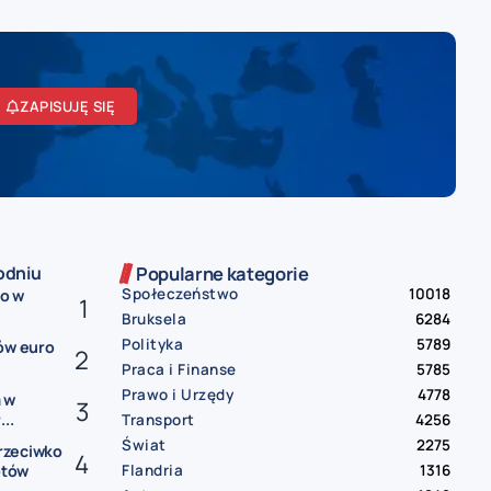
ZAPISUJĘ SIĘ
odniu
Popularne kategorie
Społeczeństwo
10018
ko w
Bruksela
6284
Polityka
5789
ów euro
Praca i Finanse
5785
Prawo i Urzędy
4778
 w
..
Transport
4256
Świat
2275
rzeciwko
Flandria
1316
otów