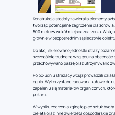
Konstrukcja stodoły zawierała elementy azb
tworząc potencjalne zagrożenie dla zdrowia
500 metrów wokół miejsca zdarzenia. Wstępn
głównie w bezpośrednim sąsiedztwie obiektu 
Do akcji skierowano jednostki straży pożarn
szczególnie trudne ze względu na obecność 
przechowywano paszę oraz utrzymywano zwi
Po południu strażacy wciąż prowadzili dział
ognia. Wykorzystano ładowarki kołowe do u
zapaleniu się materiałów organicznych, któr
pożaru.
W wyniku zdarzenia zginęło pięć sztuk bydła
cielęta oraz inne zwierzęta gospodarskie z