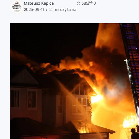
Mateusz Kapica
385
0
zaobserwuj nas
2025-09-11
2 min czytania
zaobserwuj nas
zaobserwuj nas
zaobserwuj nas