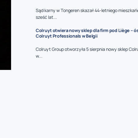
Sąd karny w Tongeren skazał 44-letniego mieszkań
sześć lat...
Colruyt otwiera nowy sklep dla firm pod Liège – 
Colruyt Professionals w Belgii
Colruyt Group otworzyła 5 sierpnia nowy sklep Colr
w...