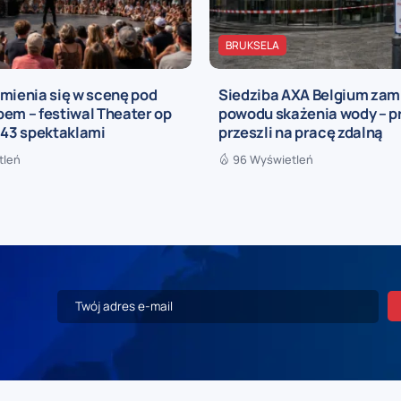
BRUKSELA
mienia się w scenę pod
Siedziba AXA Belgium zam
em – festiwal Theater op
powodu skażenia wody – 
 43 spektaklami
przeszli na pracę zdalną
tleń
96 Wyświetleń