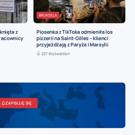
BRUKSELA
knięta z
Piosenka z TikToka odmieniła los
pracownicy
pizzerii na Saint-Gilles – klienci
przyjeżdżają z Paryża i Marsylii
227 Wyświetleń
ZAPISUJĘ SIĘ