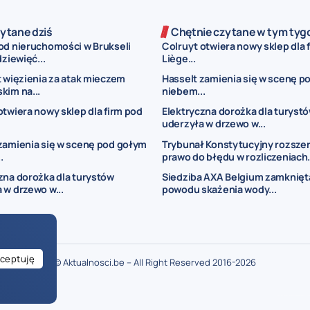
ytane dziś
Chętnie czytane w tym tyg
od nieruchomości w Brukseli
Colruyt otwiera nowy sklep dla 
dziewięć...
Liège...
t więzienia za atak mieczem
Hasselt zamienia się w scenę p
kim na...
niebem...
otwiera nowy sklep dla firm pod
Elektryczna dorożka dla turyst
uderzyła w drzewo w...
zamienia się w scenę pod gołym
Trybunał Konstytucyjny rozsze
.
prawo do błędu w rozliczeniach.
zna dorożka dla turystów
Siedziba AXA Belgium zamknięt
 w drzewo w...
powodu skażenia wody...
ceptuję
© Aktualnosci.be – All Right Reserved 2016-2026
ogłoszenia Belgia
ogłoszenia dla Polaków w Belgii
drobne ogłoszenia Bel
je w Belgii