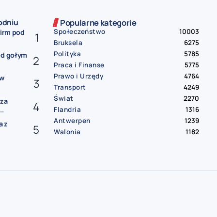
odniu
Popularne kategorie
Społeczeństwo
10003
firm pod
Bruksela
6275
Polityka
5785
od gołym
Praca i Finanse
5775
Prawo i Urzędy
4764
ów
Transport
4249
Świat
2270
rza
Flandria
1316
..
Antwerpen
1239
a z
Walonia
1182
gia
darmowe ogłoszenia Belgia
praca Belgia
praca od zaraz Belgia
oferty pracy Belgia
mieszkanie do wynajęcia Belgia
pokój do wynajęcia Belgia
wynajem Belgia
bus Belgia Polska
paczki Belgia Polska
przeprowadzki Belgia
sprzedam auto Belgia
samochód na sprzedaż Belgia
usługi remontowe Belgia
hydraulik Belgia
elektryk Belgia | sprzątanie Belgia
tłumacz przysięgły Belgia
księgowość Belgia