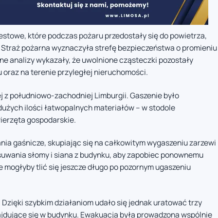
estowe, które podczas pożaru przedostały się do powietrza,
. Straż pożarna wyznaczyła strefę bezpieczeństwa o promieniu
e analizy wykazały, że uwolnione cząsteczki pozostały
oraz na terenie przyległej nieruchomości.
ej z południowo-zachodniej Limburgii. Gaszenie było
dużych ilości łatwopalnych materiałów – w stodole
erzęta gospodarskie.
ania gaśnicze, skupiając się na całkowitym wygaszeniu zarzewi
suwania słomy i siana z budynku, aby zapobiec ponownemu
e mogłyby tlić się jeszcze długo po pozornym ugaszeniu
. Dzięki szybkim działaniom udało się jednak uratować trzy
najdujące się w budynku. Ewakuacja była prowadzona wspólnie