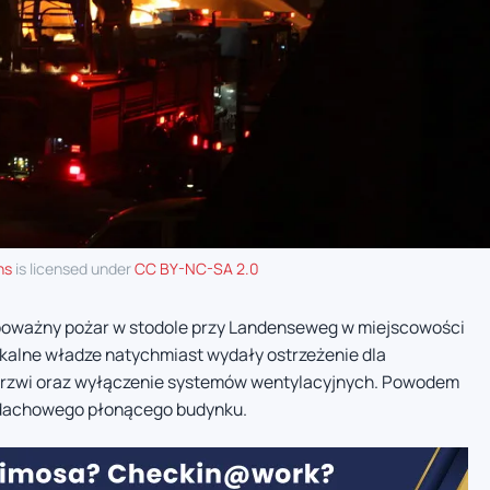
ns
is licensed under
CC BY-NC-SA 2.0
 poważny pożar w stodole przy Landenseweg w miejscowości
okalne władze natychmiast wydały ostrzeżenie dla
 drzwi oraz wyłączenie systemów wentylacyjnych. Powodem
a dachowego płonącego budynku.