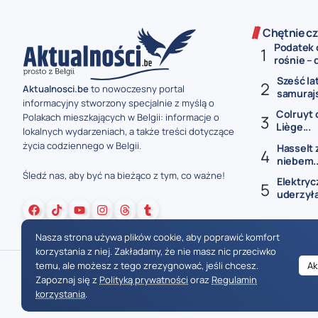
Chętnie cz
Podatek 
rośnie – 
Sześć la
Aktualnosci.be
to nowoczesny portal
samurajs
informacyjny stworzony specjalnie z myślą o
Colruyt 
Polakach mieszkających w Belgii: informacje o
Liège...
lokalnych wydarzeniach, a także treści dotyczące
życia codziennego w Belgii.
Hasselt 
niebem..
Śledź nas, aby być na bieżąco z tym, co ważne!
Elektryc
uderzyła
Nasza strona używa plików cookie, aby poprawić komfort
korzystania z niej. Zakładamy, że nie masz nic przeciwko
temu, ale możesz z tego zrezygnować, jeśli chcesz.
Ak
Zapoznaj się z
Polityką prywatności
oraz
Regulamin
korzystania
.
Wiadomości Belgia
Wydarzenia Belgia
Informacje Belgia
Nowinki Belgia
Nowości Belgia
Co w Belgii
Aktualności Belgia | Wiadomości z Belgii | Informacje dla mieszkańców Belgii | Życie w Belgii | Praca w Belgii | Prawo i przepisy w Belgii | Wydarzenia lokalne Belgia | Edukacja w Belgii | Porady dla rezydentów Belgii | Codzienne życie w Belgii | Polonia w Belgii | Aktualności społeczno-polityczne | Przewodnik dla imigrantów w Belgii | Gospodarka Belgii | Kultura i tradyc