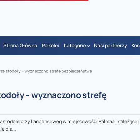
Strona Główna
Po kolei
Kategorie
Nasi partnerzy
Kon
rze stodoły – wyznaczono strefę bezpieczeństwa
todoły – wyznaczono strefę
w stodole przy Landenseweg w miejscowości Halmaal, należącej
e dla...