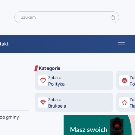
takt
Kategorie
Zobacz
Zo
Polityka
Po
Zobacz
Zo
Bruksela
Fl
 do gminy