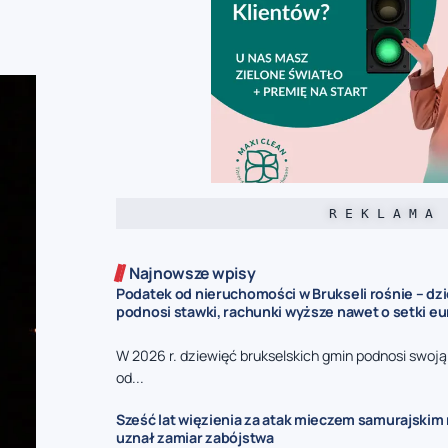
R E K L A M A
Najnowsze wpisy
Podatek od nieruchomości w Brukseli rośnie – dz
podnosi stawki, rachunki wyższe nawet o setki eu
W 2026 r. dziewięć brukselskich gmin podnosi swoj
od...
Sześć lat więzienia za atak mieczem samurajskim n
uznał zamiar zabójstwa