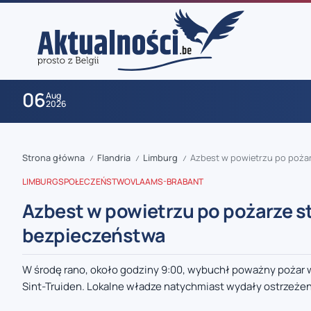
06
Aug
2026
Strona główna
Flandria
Limburg
Azbest w powietrzu po poża
/
/
/
LIMBURG
SPOŁECZEŃSTWO
VLAAMS-BRABANT
Azbest w powietrzu po pożarze s
bezpieczeństwa
zaobserwuj nas
W środę rano, około godziny 9:00, wybuchł poważny pożar 
Sint-Truiden. Lokalne władze natychmiast wydały ostrzeżeni
zaobserwuj nas