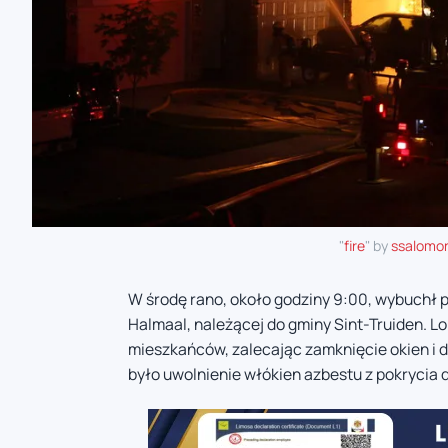
"
fire
" by
ssalomo
W środę rano, około godziny 9:00, wybuchł
Halmaal, należącej do gminy Sint-Truiden. L
mieszkańców, zalecając zamknięcie okien i
było uwolnienie włókien azbestu z pokryci