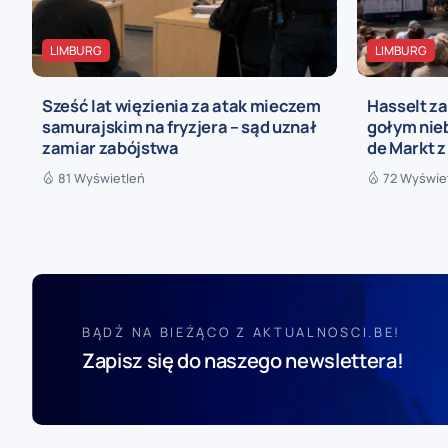
LIMBURG
LIMBURG
Sześć lat więzienia za atak mieczem
Hasselt za
samurajskim na fryzjera – sąd uznał
gołym nieb
zamiar zabójstwa
de Markt z
81 Wyświetleń
72 Wyświe
BĄDŹ NA BIEŻĄCO Z AKTUALNOSCI.BE!
Zapisz się do naszego newslettera!