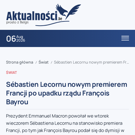
06
Aug
2026
Strona główna
Świat
Sébastien Lecornu nowym premierem Francji po upadku rządu François Bayrou
/
/
ŚWIAT
Sébastien Lecornu nowym premierem
Francji po upadku rządu François
Bayrou
Prezydent Emmanuel Macron powołał we wtorek
wieczorem Sébastiena Lecornu na stanowisko premiera
Francji, po tym jak François Bayrou podał się do dymisji w