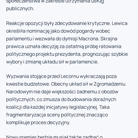
społeczeństwa w zakresie utrzymania usług
publicznych.
Reakcje opozycji były zdecydowanie krytyczne. Lewica
określiła nominację jako dowód pogardy wobec
parlamentu i wezwała do dymisji Macrona. Skrajna
prawica uznała decyzję za ostatnią próbę ratowania
politycznego projektu prezydenta, prognozując szybkie
wybory i zmianę układu sił w parlamencie.
Wyzwania stojące przed Lecornu wykraczają poza
kwestie budżetowe. Obecny układ sił w Zgromadzeniu
Narodowym nie daje większości żadnemu z obozów
politycznych, co zmusza do budowania doraźnych
koalicji dla każdej inicjatywy legislacyjnej. Taka
fragmentaryzacja sceny politycznej znacząco
komplikuje proces decyzyjny.
Nowy premier będzie musiał także zadbać o