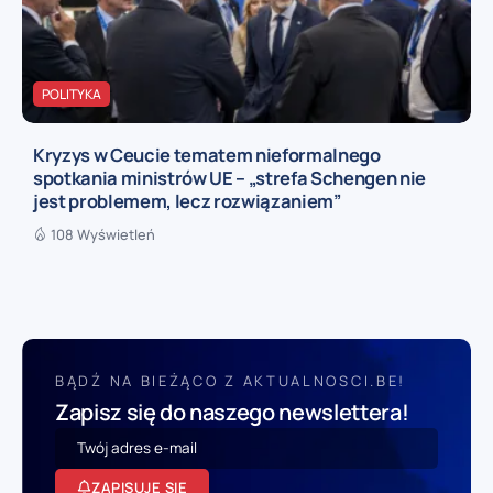
POLITYKA
Kryzys w Ceucie tematem nieformalnego
spotkania ministrów UE – „strefa Schengen nie
jest problemem, lecz rozwiązaniem”
108 Wyświetleń
BĄDŹ NA BIEŻĄCO Z AKTUALNOSCI.BE!
Zapisz się do naszego newslettera!
ZAPISUJĘ SIĘ