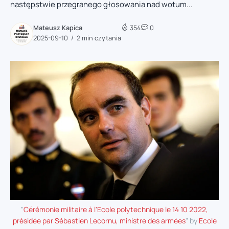
następstwie przegranego głosowania nad wotum...
Mateusz Kapica
354
0
2025-09-10
2 min czytania
"
Cérémonie militaire à l'Ecole polytechnique le 14 10 2022,
présidée par Sébastien Lecornu, ministre des armées
" by
Ecole