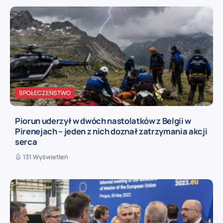
SPOŁECZEŃSTWO
Piorun uderzył w dwóch nastolatków z Belgii w
Pirenejach – jeden z nich doznał zatrzymania akcji
serca
131 Wyświetleń