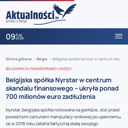
09
Aug
2026
Strona główna
Belgia
Belgijska spółka Nyrstar w centrum skandalu finansowego – ukryła ponad 700 milionów euro zadłużenia
/
/
BELGIA
PRACA I FINANSE
PRAWO I URZĘDY
Belgijska spółka Nyrstar w centrum
skandalu finansowego – ukryła ponad
700 milionów euro zadłużenia
Nyrstar, belgijska spółka notowana na giełdzie, stoi przed
poważnymi zarzutami manipulacji rynkowej po ujawnieniu,
że w 2018 roku zataiła faktyczną skalę swojego