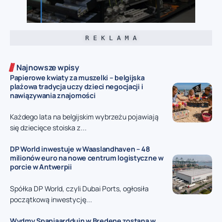
R E K L A M A
Najnowsze wpisy
Papierowe kwiaty za muszelki – belgijska
plażowa tradycja uczy dzieci negocjacji i
nawiązywania znajomości
Każdego lata na belgijskim wybrzeżu pojawiają
się dziecięce stoiska z...
DP World inwestuje w Waaslandhaven – 48
milionów euro na nowe centrum logistyczne w
porcie w Antwerpii
Spółka DP World, czyli Dubai Ports, ogłosiła
początkową inwestycję...
Wydmy Spanjaardduin w Bredene zostaną w