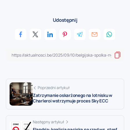
Udostępnij
Poprzedni artykuł
Zatrzymanie oskarżonego na lotnisku w
Charleroi wstrzymuje proces Sky ECC
Następny artykuł
Flandria: koalicja naciska na rząd ws. stref