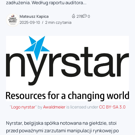
zadłużenia. Według raportu auditora...
Mateusz Kapica
278
0
2025-09-10
2 min czytania
"
Logo nyrstar
" by
Awaldmeier
is licensed under
CC BY-SA 3.0
Nyrstar, belgijska spółka notowana na giełdzie, stoi
przed poważnymi zarzutami manipulacji rynkowej po