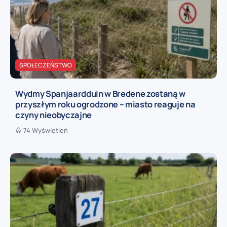
SPOŁECZEŃSTWO
Wydmy Spanjaardduin w Bredene zostaną w
przyszłym roku ogrodzone – miasto reaguje na
czyny nieobyczajne
74 Wyświetleń