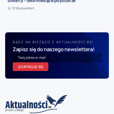
otwarty – dwa miesiące po pożarze
72 Wyświetleń
BĄDŹ NA BIEŻĄCO Z AKTUALNOSCI.BE!
Zapisz się do naszego newslettera!
ZAPISUJĘ SIĘ