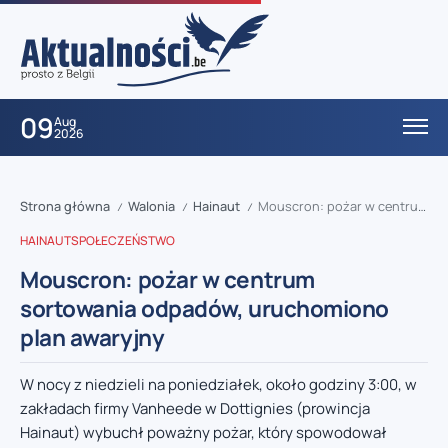
09
Aug
2026
Strona główna
Walonia
Hainaut
Mouscron: pożar w centrum sortowania odpadów, uruchomiono plan awaryjny
/
/
/
HAINAUT
SPOŁECZEŃSTWO
Mouscron: pożar w centrum
sortowania odpadów, uruchomiono
plan awaryjny
W nocy z niedzieli na poniedziałek, około godziny 3:00, w
zakładach firmy Vanheede w Dottignies (prowincja
Hainaut) wybuchł poważny pożar, który spowodował