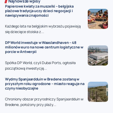
Najnowsze wpisy
Papierowe kwiaty za muszelki – belgijska
plażowa tradycja uczy dzieci negocjacji i
nawiązywania znajomości
Każdego lata na belgijskim wybrzeżu pojawiają
się dziecięce stoiska z...
DP World inwestuje w Waaslandhaven – 48
milionów euro na nowe centrum logistyczne w
porcie w Antwerpii
Spółka DP World, czyli Dubai Ports, ogłosiła
początkową inwestycję...
Wydmy Spanjaardduin w Bredene zostaną w
przyszłym roku ogrodzone – miasto reaguje na
czyny nieobyczajne
Chroniony obszar przyrodniczy Spanjaardduin w
Bredene, położony przy plaży...