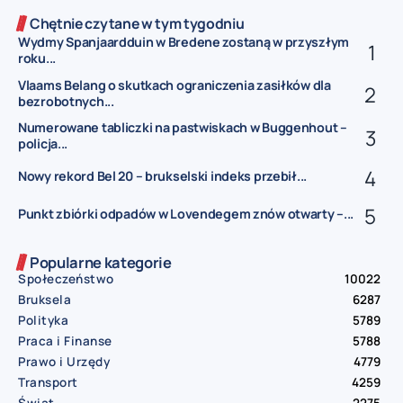
Chętnie czytane w tym tygodniu
Wydmy Spanjaardduin w Bredene zostaną w przyszłym
roku...
Vlaams Belang o skutkach ograniczenia zasiłków dla
bezrobotnych...
Numerowane tabliczki na pastwiskach w Buggenhout –
policja...
Nowy rekord Bel 20 – brukselski indeks przebił...
Punkt zbiórki odpadów w Lovendegem znów otwarty –...
Popularne kategorie
Społeczeństwo
10022
Bruksela
6287
Polityka
5789
Praca i Finanse
5788
Prawo i Urzędy
4779
Transport
4259
Świat
2275