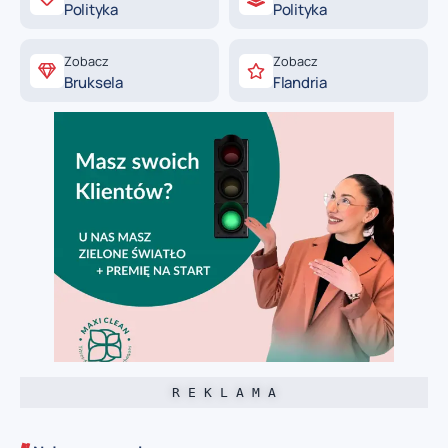
Polityka
Polityka
Zobacz
Zobacz
Bruksela
Flandria
R E K L A M A