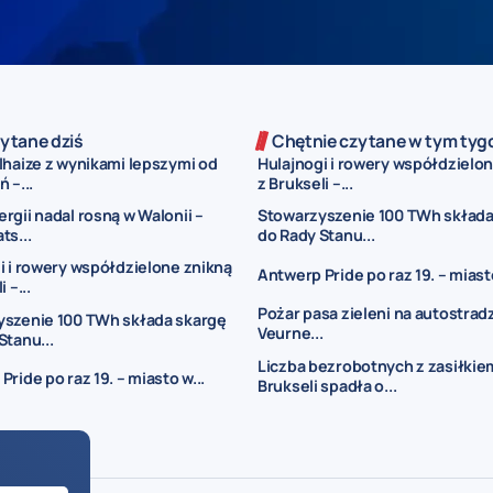
ytane dziś
Chętnie czytane w tym tyg
lhaize z wynikami lepszymi od
Hulajnogi i rowery współdzielo
 –...
z Brukseli –...
rgii nadal rosną w Walonii –
Stowarzyszenie 100 TWh składa
ts...
do Rady Stanu...
i i rowery współdzielone znikną
Antwerp Pride po raz 19. – miasto
 –...
Pożar pasa zieleni na autostrad
yszenie 100 TWh składa skargę
Veurne...
Stanu...
Liczba bezrobotnych z zasiłkie
ride po raz 19. – miasto w...
Brukseli spadła o...