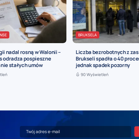
ANSE
BRUKSELA
ii nadal rosną w Walonii –
Liczba bezrobotnych z zas
s odradza pospieszne
Brukseli spadła o 40 procen
nie stałych umów
jednak spadek pozorny
tleń
90 Wyświetleń