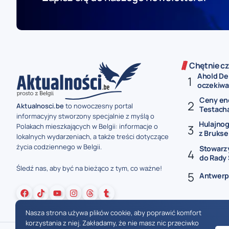
Chętnie cz
Ahold De
oczekiwań
Ceny ene
Aktualnosci.be
to nowoczesny portal
Testacha
informacyjny stworzony specjalnie z myślą o
Hulajnog
Polakach mieszkających w Belgii: informacje o
z Brukseli
lokalnych wydarzeniach, a także treści dotyczące
życia codziennego w Belgii.
Stowarz
do Rady 
Śledź nas, aby być na bieżąco z tym, co ważne!
Antwerp P
Nasza strona używa plików cookie, aby poprawić komfort
korzystania z niej. Zakładamy, że nie masz nic przeciwko