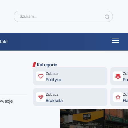
takt
Kategorie
Zobacz
Zo
Polityka
Po
Zobacz
Zo
Bruksela
Fl
tywację