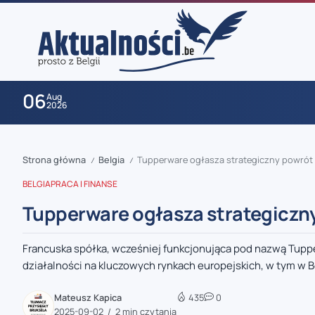
06
Aug
2026
Strona główna
Belgia
Tupperware ogłasza strategiczny powrót n
/
/
BELGIA
PRACA I FINANSE
Tupperware ogłasza strategiczny
Francuska spółka, wcześniej funkcjonująca pod nazwą Tupper
zaobserwuj nas
działalności na kluczowych rynkach europejskich, w tym w Bel
zaobserwuj nas
Mateusz Kapica
435
0
2025-09-02
2 min czytania