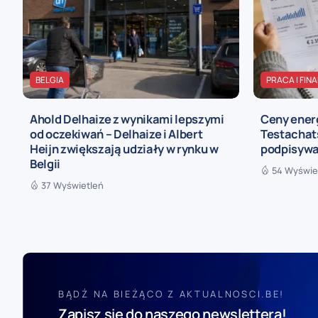
BELGIA
PRACA I FIN
Ahold Delhaize z wynikami lepszymi
Ceny energ
od oczekiwań – Delhaize i Albert
Testachat
Heijn zwiększają udziały w rynku w
podpisywa
Belgii
54 Wyświe
37 Wyświetleń
BĄDŹ NA BIEŻĄCO Z AKTUALNOSCI.BE!
Zapisz się do naszego newslettera!