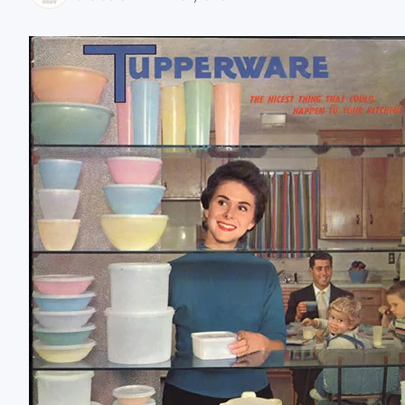
zaobserwuj nas
zaobserwuj nas
zaobserwuj nas
zaobserwuj nas