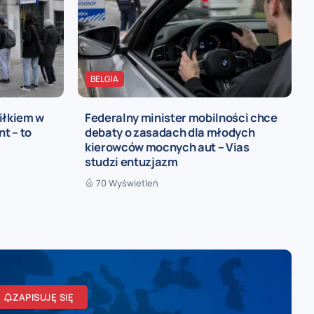
BELGIA
iłkiem w
Federalny minister mobilności chce
t – to
debaty o zasadach dla młodych
kierowców mocnych aut – Vias
studzi entuzjazm
70 Wyświetleń
ZAPISUJĘ SIĘ