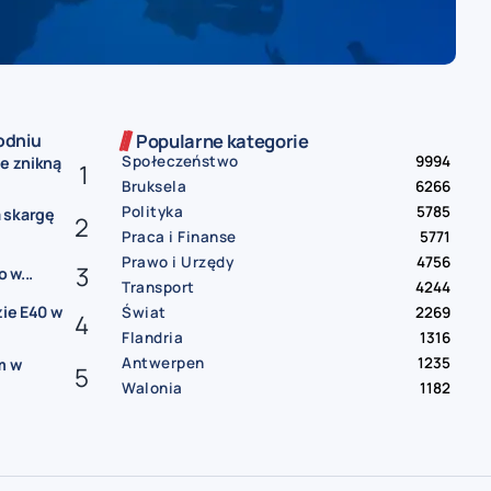
odniu
Popularne kategorie
Społeczeństwo
9994
ne znikną
Bruksela
6266
Polityka
5785
 skargę
Praca i Finanse
5771
Prawo i Urzędy
4756
 w...
Transport
4244
zie E40 w
Świat
2269
Flandria
1316
Antwerpen
1235
m w
Walonia
1182