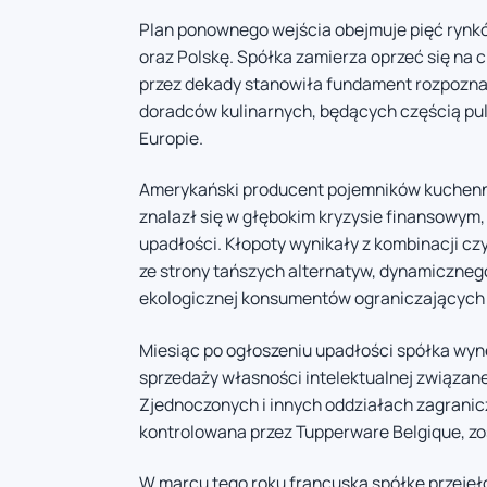
Plan ponownego wejścia obejmuje pięć rynkó
oraz Polskę. Spółka zamierza oprzeć się na 
przez dekady stanowiła fundament rozpoznawa
doradców kulinarnych, będących częścią pul
Europie.
Amerykański producent pojemników kuchenny
znalazł się w głębokim kryzysie finansowym,
upadłości. Kłopoty wynikały z kombinacji c
ze strony tańszych alternatyw, dynamiczneg
ekologicznej konsumentów ograniczających u
Miesiąc po ogłoszeniu upadłości spółka wyn
sprzedaży własności intelektualnej związan
Zjednoczonych i innych oddziałach zagrani
kontrolowana przez Tupperware Belgique, zo
W marcu tego roku francuską spółkę przejęło