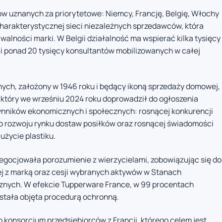
w uznanych za priorytetowe: Niemcy, Francję, Belgię, Włochy
charakterystycznej sieci niezależnych sprzedawców, która
lności marki. W Belgii działalność ma wspierać kilka tysięcy
i ponad 20 tysięcy konsultantów mobilizowanych w całej
ch, założony w 1946 roku i będący ikoną sprzedaży domowej,
 który we wrześniu 2024 roku doprowadził do ogłoszenia
zynników ekonomicznych i społecznych: rosnącej konkurencji
o rozwoju rynku dostaw posiłków oraz rosnącej świadomości
życie plastiku.
egocjowała porozumienie z wierzycielami, zobowiązując się do
ej z marką oraz cesji wybranych aktywów w Stanach
cznych. W efekcie Tupperware France, w 99 procentach
stała objęta procedurą ochronną.
 konsorcjum przedsiębiorców z Francji, którego celem jest