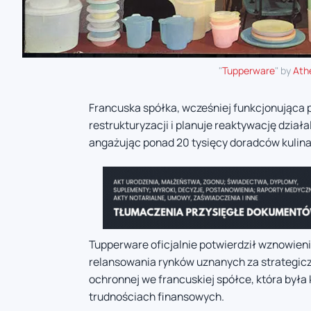
"
Tupperware
" by
At
Francuska spółka, wcześniej funkcjonująca
restrukturyzacji i planuje reaktywację dział
angażując ponad 20 tysięcy doradców kulin
Tupperware oficjalnie potwierdził wznowienie
relansowania rynków uznanych za strategicz
ochronnej we francuskiej spółce, która był
trudnościach finansowych.