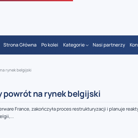
Strona Główna
Po kolei
Kategorie
Nasi partnerzy
Kon
a rynek belgijski
 powrót na rynek belgijski
ware France, zakończyła proces restrukturyzacji i planuje reak
gii,...