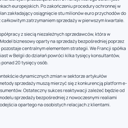
nkach europejskich. Po zakończeniu procedury ochronnej w
 plan zakładający osiągnięcie stu milionów euro przychodów do
 z całkowitym zatrzymaniem sprzedaży w pierwszym kwartale.
spółpracy z siecią niezależnych sprzedawców, która w
 Model biznesowy oparty na sprzedaży bezpośredniej poprzez
 pozostaje centralnym elementem strategii. We Francji spółka
st w Belgii do działań powróci kilka tysięcy konsultantów,
 ponad 20 tysięcy osób.
kontekście dynamicznych zmian w sektorze artykułów
etody sprzedaży muszą mierzyć się z konkurencją platform e-
sumentów. Ostateczny sukces reaktywacji zależeć będzie od
modelu sprzedaży bezpośredniej z nowoczesnymi realiami
odejścia opartego na osobistych relacjach z klientami.