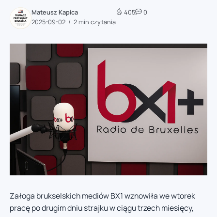
Mateusz Kapica
405
0
2025-09-02
2 min czytania
Załoga brukselskich mediów BX1 wznowiła we wtorek
pracę po drugim dniu strajku w ciągu trzech miesięcy,