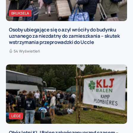
BRUKSELA
Osoby ubiegające się o azyl wróciły do budynku
uznanego za niezdatny do zamieszkania – skutek
wstrzymania przeprowadzki do Uccle
54 Wyświetleń
LIÈGE
Obóz letni KLJ Balen zakończony przed czasem –