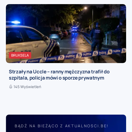
BRUKSELA
Strzały na Uccle – ranny mężczyzna trafił do
szpitala, policja mówi o sporze prywatnym
145 Wyświetleń
BĄDŹ NA BIEŻĄCO Z AKTUALNOSCI.BE!