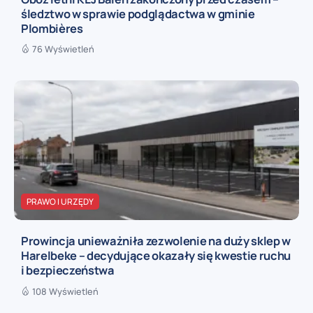
śledztwo w sprawie podglądactwa w gminie
Plombières
76 Wyświetleń
PRAWO I URZĘDY
Prowincja unieważniła zezwolenie na duży sklep w
Harelbeke – decydujące okazały się kwestie ruchu
i bezpieczeństwa
108 Wyświetleń