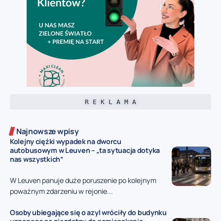
R E K L A M A
Najnowsze wpisy
Kolejny ciężki wypadek na dworcu
autobusowym w Leuven – „ta sytuacja dotyka
nas wszystkich”
W Leuven panuje duże poruszenie po kolejnym
poważnym zdarzeniu w rejonie...
Osoby ubiegające się o azyl wróciły do budynku