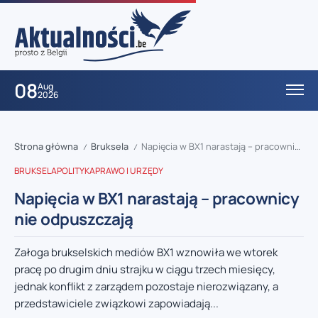
08
Aug
2026
Strona główna
Bruksela
Napięcia w BX1 narastają – pracownicy nie odpuszczają
/
/
BRUKSELA
POLITYKA
PRAWO I URZĘDY
Napięcia w BX1 narastają – pracownicy
nie odpuszczają
Załoga brukselskich mediów BX1 wznowiła we wtorek
pracę po drugim dniu strajku w ciągu trzech miesięcy,
jednak konflikt z zarządem pozostaje nierozwiązany, a
przedstawiciele związkowi zapowiadają...