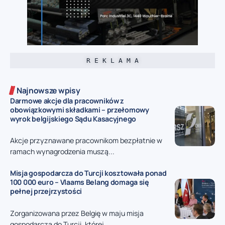
R E K L A M A
Najnowsze wpisy
Darmowe akcje dla pracowników z
obowiązkowymi składkami – przełomowy
wyrok belgijskiego Sądu Kasacyjnego
Akcje przyznawane pracownikom bezpłatnie w
ramach wynagrodzenia muszą...
Misja gospodarcza do Turcji kosztowała ponad
100 000 euro – Vlaams Belang domaga się
pełnej przejrzystości
Zorganizowana przez Belgię w maju misja
gospodarcza do Turcji, której...