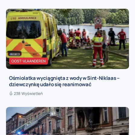
OOST-VLAANDEREN
Ośmiolatka wyciągnięta z wody w Sint-Niklaas –
dziewczynkę udało się reanimować
238 Wyświetleń