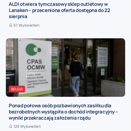
ALDI otwiera tymczasowy sklep outletowy w
Lanaken – przeceniona oferta dostępna do 22
sierpnia
67 Wyświetleń
BELGIA
Ponad połowa osób pozbawionych zasiłku dla
bezrobotnych wystąpiła o dochód integracyjny –
wyniki przekraczają założenia rządu
129 Wyświetleń