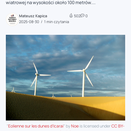
wiatrowej na wysokości około 100 metrów....
Mateusz Kapica
502
0
2025-08-30
1 min czytania
"
Eolienne sur les dunes d'Icarai
" by
Noe
is licensed under
CC BY-