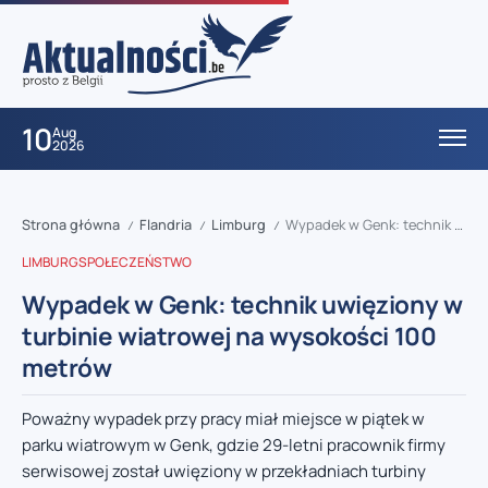
10
Aug
2026
Strona główna
Flandria
Limburg
Wypadek w Genk: technik uwięziony w turbinie wiatrowej na wysokości 100 metrów
/
/
/
LIMBURG
SPOŁECZEŃSTWO
Wypadek w Genk: technik uwięziony w
turbinie wiatrowej na wysokości 100
metrów
Poważny wypadek przy pracy miał miejsce w piątek w
parku wiatrowym w Genk, gdzie 29-letni pracownik firmy
serwisowej został uwięziony w przekładniach turbiny