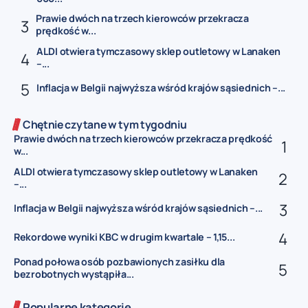
Prawie dwóch na trzech kierowców przekracza
prędkość w...
ALDI otwiera tymczasowy sklep outletowy w Lanaken
–...
Inflacja w Belgii najwyższa wśród krajów sąsiednich –...
Chętnie czytane w tym tygodniu
Prawie dwóch na trzech kierowców przekracza prędkość
w...
ALDI otwiera tymczasowy sklep outletowy w Lanaken
–...
Inflacja w Belgii najwyższa wśród krajów sąsiednich –...
Rekordowe wyniki KBC w drugim kwartale – 1,15...
Ponad połowa osób pozbawionych zasiłku dla
bezrobotnych wystąpiła...
Popularne kategorie