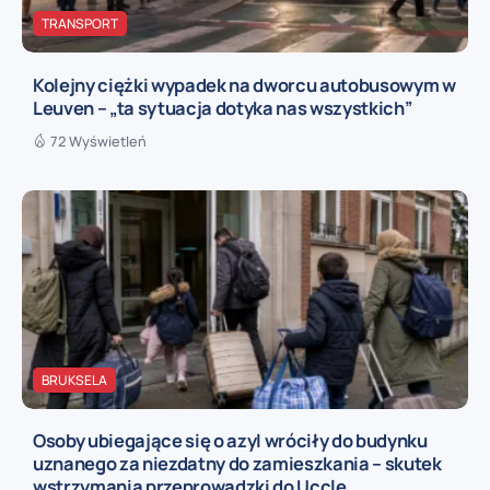
TRANSPORT
Kolejny ciężki wypadek na dworcu autobusowym w
Leuven – „ta sytuacja dotyka nas wszystkich”
72 Wyświetleń
BRUKSELA
Osoby ubiegające się o azyl wróciły do budynku
uznanego za niezdatny do zamieszkania – skutek
wstrzymania przeprowadzki do Uccle