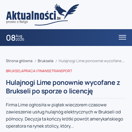
08
Aug
2026
Strona główna
Bruksela
Hulajnogi Lime ponownie wycofane z Brukseli po sporze o licencję
/
/
BRUKSELA
PRACA I FINANSE
TRANSPORT
Hulajnogi Lime ponownie wycofane z
Brukseli po sporze o licencję
Firma Lime ogłosiła w piątek wieczorem czasowe
zawieszenie usług hulajnóg elektrycznych w Brukseli od
północy. Decyzja ta kończy krótki powrót amerykańskiego
operatora na rynek stolicy, który...