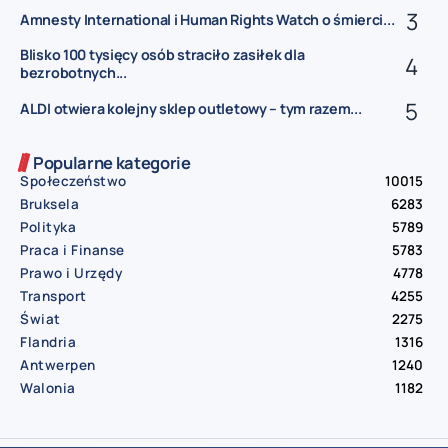
Amnesty International i Human Rights Watch o śmierci...
Blisko 100 tysięcy osób straciło zasiłek dla
bezrobotnych...
ALDI otwiera kolejny sklep outletowy – tym razem...
Popularne kategorie
Społeczeństwo
10015
Bruksela
6283
Polityka
5789
Praca i Finanse
5783
Prawo i Urzędy
4778
Transport
4255
Świat
2275
Flandria
1316
Antwerpen
1240
Walonia
1182