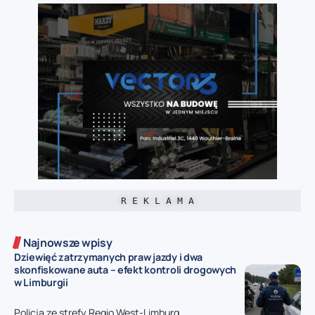
R E K L A M A
Najnowsze wpisy
Dziewięć zatrzymanych praw jazdy i dwa
skonfiskowane auta – efekt kontroli drogowych
w Limburgii
Policja ze strefy Regio West-Limburg