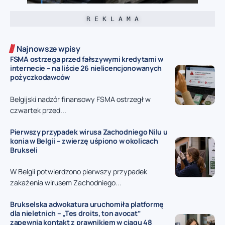
R E K L A M A
Najnowsze wpisy
FSMA ostrzega przed fałszywymi kredytami w
internecie – na liście 26 nielicencjonowanych
pożyczkodawców
Belgijski nadzór finansowy FSMA ostrzegł w
czwartek przed...
Pierwszy przypadek wirusa Zachodniego Nilu u
konia w Belgii – zwierzę uśpiono w okolicach
Brukseli
W Belgii potwierdzono pierwszy przypadek
zakażenia wirusem Zachodniego...
Brukselska adwokatura uruchomiła platformę
dla nieletnich – „Tes droits, ton avocat”
zapewnia kontakt z prawnikiem w ciągu 48