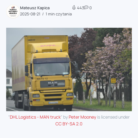
Mateusz Kapica
443
0
2025-08-21
1 min czytania
"
DHL Logistics - MAN truck
" by
Peter Mooney
is licensed under
CC BY-SA 2.0