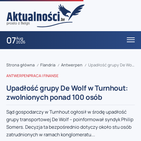
07
Aug
2026
Strona główna
Flandria
Antwerpen
Upadłość grupy De Wolf w Turnhout: zwolnionych ponad 100 osób
/
/
/
ANTWERPEN
PRACA I FINANSE
Upadłość grupy De Wolf w Turnhout:
zwolnionych ponad 100 osób
Sąd gospodarczy w Turnhout ogłosił w środę upadłość
grupy transportowej De Wolf – poinformował syndyk Philip
Somers. Decyzja ta bezpośrednio dotyczy około stu osób
zatrudnionych w ramach konglomeratu...