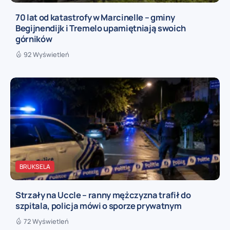
70 lat od katastrofy w Marcinelle – gminy
Begijnendijk i Tremelo upamiętniają swoich
górników
92 Wyświetleń
BRUKSELA
Strzały na Uccle – ranny mężczyzna trafił do
szpitala, policja mówi o sporze prywatnym
72 Wyświetleń