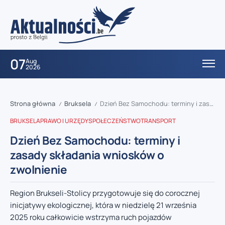
07
Aug
2026
Strona główna
Bruksela
Dzień Bez Samochodu: terminy i zasady składania wniosków o zwolnienie
/
/
BRUKSELA
PRAWO I URZĘDY
SPOŁECZEŃSTWO
TRANSPORT
Dzień Bez Samochodu: terminy i
zasady składania wniosków o
zwolnienie
Region Brukseli-Stolicy przygotowuje się do corocznej
inicjatywy ekologicznej, która w niedzielę 21 września
2025 roku całkowicie wstrzyma ruch pojazdów