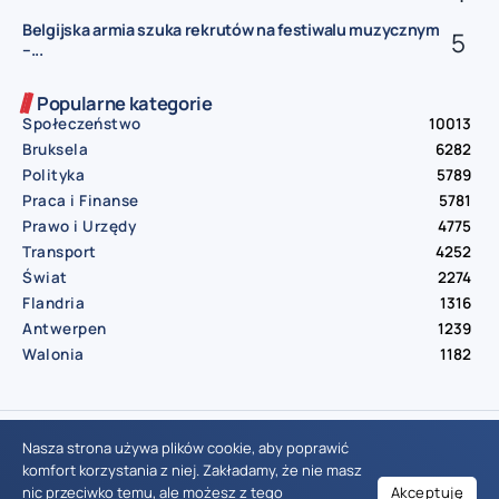
Belgijska armia szuka rekrutów na festiwalu muzycznym
–...
Popularne kategorie
Społeczeństwo
10013
Bruksela
6282
Polityka
5789
Praca i Finanse
5781
Prawo i Urzędy
4775
Transport
4252
Świat
2274
Flandria
1316
Antwerpen
1239
Walonia
1182
© Aktualnosci.be – All Right Reserved 2016-2026
Nasza strona używa plików cookie, aby poprawić
komfort korzystania z niej. Zakładamy, że nie masz
nic przeciwko temu, ale możesz z tego
Akceptuję
Wiadomości Belgia
Wydarzenia Belgia
Informacje Belgia
Nowinki Belgia
Nowości Belgia
Co w Belgii
Aktualności Belgia | Wiadomości z Belgii | Informacje dla mieszkańców Belgii | Życie w Belgii | Praca w Belgii | Prawo i przepisy w Belgii | Wydarzenia lokalne Belgia | Edukacja w Belgii | Porady dla rezydentów Belgii | Codzienne życie w Belgii | Polonia w Belgii | Aktualności społeczno-polityczne | Przewodnik dla imigrantów w Belgii | Gospodarka Belgii | Kultura i tradycje w Belgii