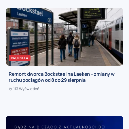
BRUKSELA
Remont dworca Bockstael na Laeken – zmiany w
ruchu pociągów od 8 do 29 sierpnia
113 Wyświetleń
BĄDŹ NA BIEŻĄCO Z AKTUALNOSCI.BE!