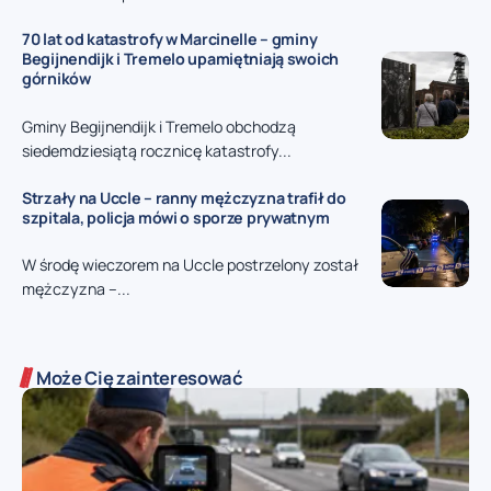
70 lat od katastrofy w Marcinelle – gminy
Begijnendijk i Tremelo upamiętniają swoich
górników
Gminy Begijnendijk i Tremelo obchodzą
siedemdziesiątą rocznicę katastrofy...
Strzały na Uccle – ranny mężczyzna trafił do
szpitala, policja mówi o sporze prywatnym
W środę wieczorem na Uccle postrzelony został
mężczyzna –...
Może Cię zainteresować