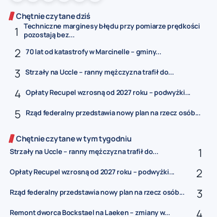
Chętnie czytane dziś
Techniczne marginesy błędu przy pomiarze prędkości
pozostają bez...
70 lat od katastrofy w Marcinelle – gminy...
Strzały na Uccle – ranny mężczyzna trafił do...
Opłaty Recupel wzrosną od 2027 roku – podwyżki...
Rząd federalny przedstawia nowy plan na rzecz osób...
Chętnie czytane w tym tygodniu
Strzały na Uccle – ranny mężczyzna trafił do...
Opłaty Recupel wzrosną od 2027 roku – podwyżki...
Rząd federalny przedstawia nowy plan na rzecz osób...
Remont dworca Bockstael na Laeken – zmiany w...