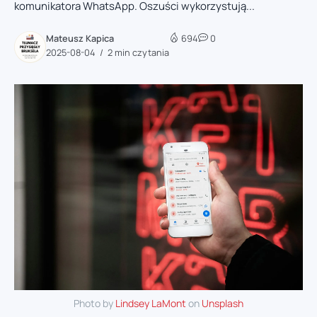
komunikatora WhatsApp. Oszuści wykorzystują...
Mateusz Kapica
694
0
2025-08-04
2 min czytania
Photo by
Lindsey LaMont
on
Unsplash