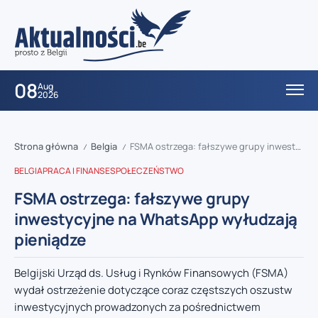
08
Aug
2026
Strona główna
Belgia
FSMA ostrzega: fałszywe grupy inwestycyjne na WhatsApp wyłudzają pieniądze
/
/
BELGIA
PRACA I FINANSE
SPOŁECZEŃSTWO
FSMA ostrzega: fałszywe grupy
inwestycyjne na WhatsApp wyłudzają
pieniądze
Belgijski Urząd ds. Usług i Rynków Finansowych (FSMA)
wydał ostrzeżenie dotyczące coraz częstszych oszustw
inwestycyjnych prowadzonych za pośrednictwem