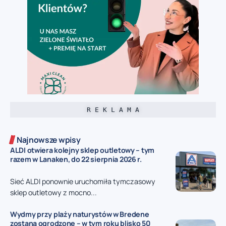
R E K L A M A
Najnowsze wpisy
ALDI otwiera kolejny sklep outletowy – tym
razem w Lanaken, do 22 sierpnia 2026 r.
Sieć ALDI ponownie uruchomiła tymczasowy
sklep outletowy z mocno...
Wydmy przy plaży naturystów w Bredene
zostaną ogrodzone – w tym roku blisko 50