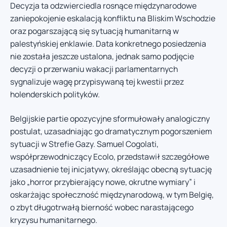
Decyzja ta odzwierciedla rosnące międzynarodowe
zaniepokojenie eskalacją konfliktu na Bliskim Wschodzie
oraz pogarszającą się sytuacją humanitarną w
palestyńskiej enklawie. Data konkretnego posiedzenia
nie została jeszcze ustalona, jednak samo podjęcie
decyzji o przerwaniu wakacji parlamentarnych
sygnalizuje wagę przypisywaną tej kwestii przez
holenderskich polityków.
Belgijskie partie opozycyjne sformułowały analogiczny
postulat, uzasadniając go dramatycznym pogorszeniem
sytuacji w Strefie Gazy. Samuel Cogolati,
współprzewodniczący Ecolo, przedstawił szczegółowe
uzasadnienie tej inicjatywy, określając obecną sytuację
jako „horror przybierający nowe, okrutne wymiary” i
oskarżając społeczność międzynarodową, w tym Belgię,
o zbyt długotrwałą bierność wobec narastającego
kryzysu humanitarnego.