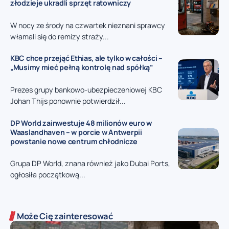
złodzieje ukradli sprzęt ratowniczy
W nocy ze środy na czwartek nieznani sprawcy
włamali się do remizy straży...
KBC chce przejąć Ethias, ale tylko w całości –
„Musimy mieć pełną kontrolę nad spółką”
Prezes grupy bankowo-ubezpieczeniowej KBC
Johan Thijs ponownie potwierdził...
DP World zainwestuje 48 milionów euro w
Waaslandhaven – w porcie w Antwerpii
powstanie nowe centrum chłodnicze
Grupa DP World, znana również jako Dubai Ports,
ogłosiła początkową...
Może Cię zainteresować