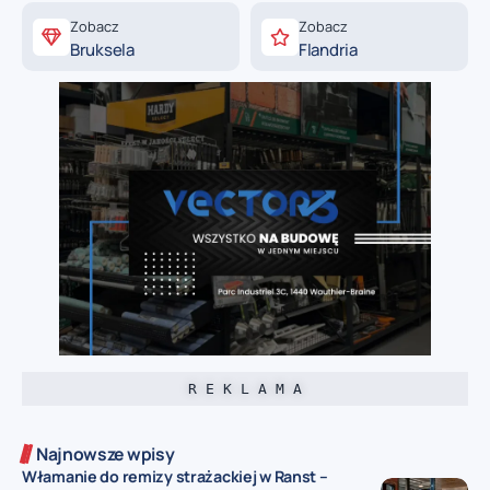
Zobacz
Zobacz
Bruksela
Flandria
R E K L A M A
Najnowsze wpisy
Włamanie do remizy strażackiej w Ranst –