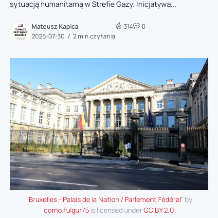
sytuacją humanitarną w Strefie Gazy. Inicjatywa...
Mateusz Kapica
314
0
2025-07-30
2 min czytania
"
Bruxelles - Palais de la Nation / Parlement Fédéral
" by
corno.fulgur75
is licensed under
CC BY 2.0