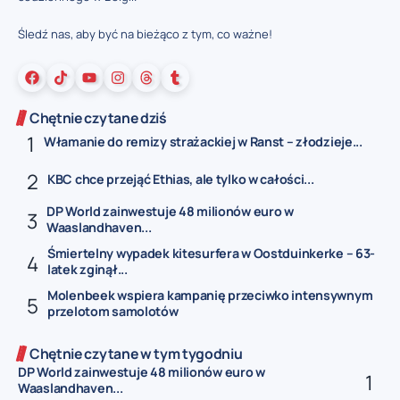
Śledź nas, aby być na bieżąco z tym, co ważne!
Chętnie czytane dziś
Włamanie do remizy strażackiej w Ranst – złodzieje...
KBC chce przejąć Ethias, ale tylko w całości...
DP World zainwestuje 48 milionów euro w
Waaslandhaven...
Śmiertelny wypadek kitesurfera w Oostduinkerke – 63-
latek zginął...
Molenbeek wspiera kampanię przeciwko intensywnym
przelotom samolotów
Chętnie czytane w tym tygodniu
DP World zainwestuje 48 milionów euro w
Waaslandhaven...