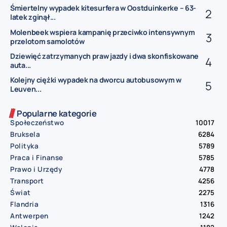
Śmiertelny wypadek kitesurfera w Oostduinkerke – 63-
latek zginął...
Molenbeek wspiera kampanię przeciwko intensywnym
przelotom samolotów
Dziewięć zatrzymanych praw jazdy i dwa skonfiskowane
auta...
Kolejny ciężki wypadek na dworcu autobusowym w
Leuven...
Popularne kategorie
Społeczeństwo
10017
Bruksela
6284
Polityka
5789
Praca i Finanse
5785
Prawo i Urzędy
4778
Transport
4256
Świat
2275
Flandria
1316
Antwerpen
1242