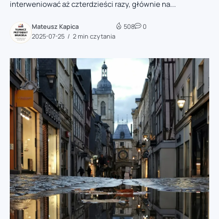
interweniować aż czterdzieści razy, głównie na...
Mateusz Kapica
508
0
2025-07-25
2 min czytania