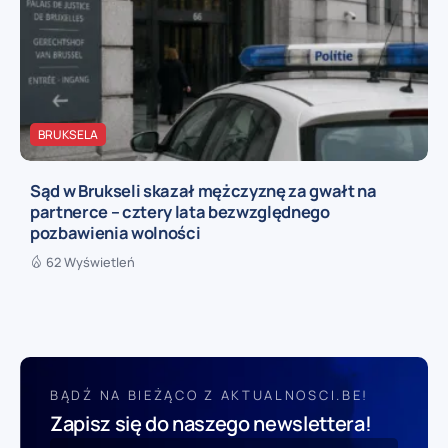
BRUKSELA
Sąd w Brukseli skazał mężczyznę za gwałt na
partnerce – cztery lata bezwzględnego
pozbawienia wolności
62 Wyświetleń
BĄDŹ NA BIEŻĄCO Z AKTUALNOSCI.BE!
Zapisz się do naszego newslettera!