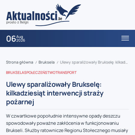
06
Aug
2026
Strona główna
Bruksela
Ulewy sparaliżowały Brukselę: kilkadziesiąt interwencji straży pożarnej
/
/
BRUKSELA
SPOŁECZEŃSTWO
TRANSPORT
Ulewy sparaliżowały Brukselę:
kilkadziesiąt interwencji straży
pożarnej
W czwartkowe popołudnie intensywne opady deszczu
spowodowały poważne zakłócenia w funkcjonowaniu
Brukseli. Służby ratownicze Regionu Stołecznego musiały