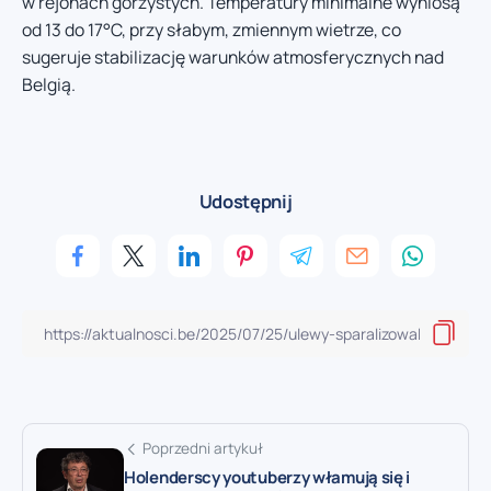
w rejonach górzystych. Temperatury minimalne wyniosą
od 13 do 17°C, przy słabym, zmiennym wietrze, co
sugeruje stabilizację warunków atmosferycznych nad
Belgią.
Udostępnij
Poprzedni artykuł
Holenderscy youtuberzy włamują się i