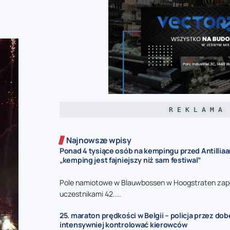
R E K L A M A
Najnowsze wpisy
Ponad 4 tysiące osób na kempingu przed Antillia
„kemping jest fajniejszy niż sam festiwal”
Pole namiotowe w Blauwbossen w Hoogstraten zape
uczestnikami 42....
25. maraton prędkości w Belgii – policja przez do
intensywniej kontrolować kierowców