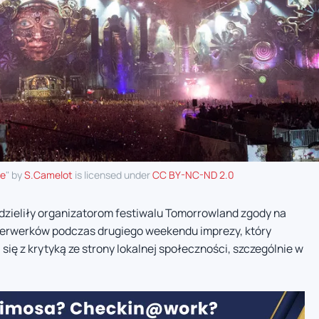
ge
" by
S.Camelot
is licensed under
CC BY-NC-ND 2.0
zieliły organizatorom festiwalu Tomorrowland zgody na
erwerków podczas drugiego weekendu imprezy, który
się z krytyką ze strony lokalnej społeczności, szczególnie w