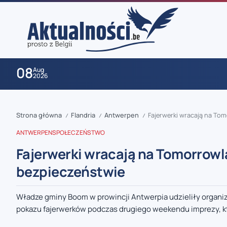
08
Aug
2026
Strona główna
Flandria
Antwerpen
Fajerwerki wracają na To
/
/
/
ANTWERPEN
SPOŁECZEŃSTWO
Fajerwerki wracają na Tomorrowl
bezpieczeństwie
zaobserwuj nas
Władze gminy Boom w prowincji Antwerpia udzieliły organ
pokazu fajerwerków podczas drugiego weekendu imprezy, kt
zaobserwuj nas