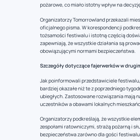
pożarowe, co miało istotny wpływ na decyzj
Organizatorzy Tomorrowland przekazali mie
oficjalnego pisma. W korespondencji podkre
tożsamości festiwalu i istotną częścią doś
zapewniają, że wszystkie działania są prow
obowiązującymi normami bezpieczeństwa.
Szczegóły dotyczące fajerwerków w drugim
Jak poinformowali przedstawiciele festiwal
bardziej okazałe niż te z poprzedniego tygodn
ubiegłych. Zastosowane rozwiązania mają n
uczestników a obawami lokalnych mieszkań
Organizatorzy podkreślają, że wszystkie ele
zespołami ratowniczymi, strażą pożarną i s
bezpieczeństwa zarówno dla gości festiwalu,