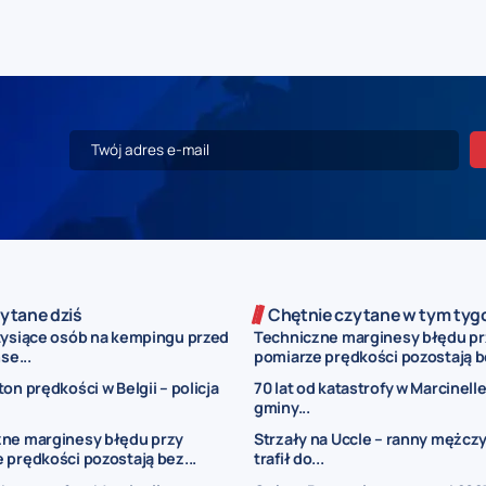
ytane dziś
Chętnie czytane w tym tyg
tysiące osób na kempingu przed
Techniczne marginesy błędu pr
se...
pomiarze prędkości pozostają be
ton prędkości w Belgii – policja
70 lat od katastrofy w Marcinelle
gminy...
ne marginesy błędu przy
Strzały na Uccle – ranny mężcz
 prędkości pozostają bez...
trafił do...