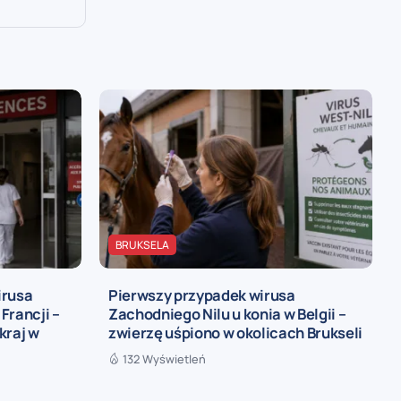
BRUKSELA
irusa
Pierwszy przypadek wirusa
Francji –
Zachodniego Nilu u konia w Belgii –
kraj w
zwierzę uśpiono w okolicach Brukseli
132 Wyświetleń