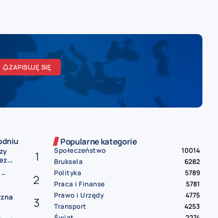
ZAPISUJĘ SIĘ
odniu
Popularne kategorie
Społeczeństwo
10014
zy
z...
Bruksela
6282
Polityka
5789
 –
Praca i Finanse
5781
Prawo i Urzędy
4775
yzna
Transport
4253
Świat
2274