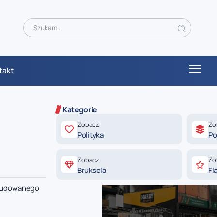
takt
Kategorie
Zobacz
Zo
Polityka
Po
Zobacz
Zo
Bruksela
Fl
zbudowanego