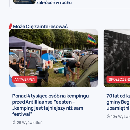
zakłóceń w ruchu
Może Cię zainteresować
ANTWERPEN
SPOŁECZEŃ
Ponad 4 tysiące osób na kempingu
70 lat od 
przed Antilliaanse Feesten –
gminy Begi
„kemping jest fajniejszy niż sam
upamiętni
festiwal”
104 Wyświ
26 Wyświetleń