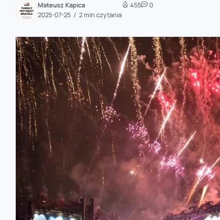
Mateusz Kapica
455
0
zaobserwuj nas
2025-07-25
2 min czytania
zaobserwuj nas
zaobserwuj nas
zaobserwuj nas