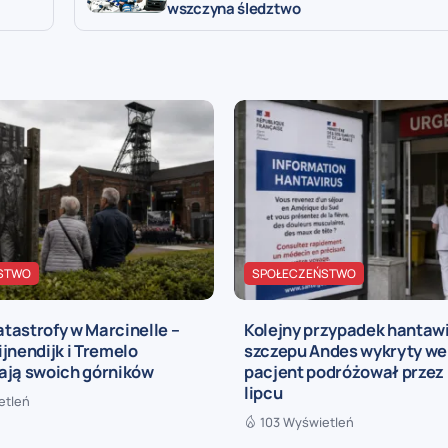
wszczyna śledztwo
STWO
SPOŁECZEŃSTWO
katastrofy w Marcinelle –
Kolejny przypadek hantaw
jnendijk i Tremelo
szczepu Andes wykryty we 
ają swoich górników
pacjent podróżował przez 
lipcu
etleń
103 Wyświetleń