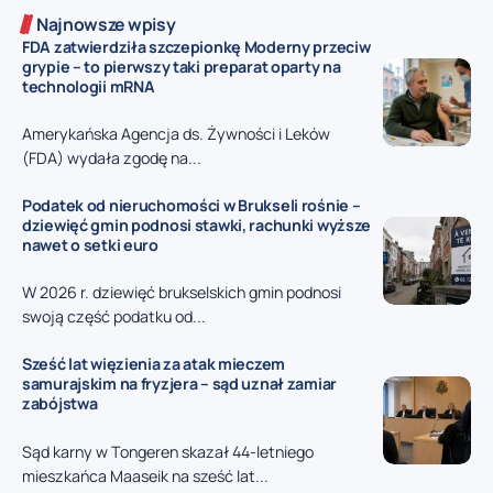
Najnowsze wpisy
FDA zatwierdziła szczepionkę Moderny przeciw
grypie – to pierwszy taki preparat oparty na
technologii mRNA
Amerykańska Agencja ds. Żywności i Leków
(FDA) wydała zgodę na...
Podatek od nieruchomości w Brukseli rośnie –
dziewięć gmin podnosi stawki, rachunki wyższe
nawet o setki euro
W 2026 r. dziewięć brukselskich gmin podnosi
swoją część podatku od...
Sześć lat więzienia za atak mieczem
samurajskim na fryzjera – sąd uznał zamiar
zabójstwa
Sąd karny w Tongeren skazał 44-letniego
mieszkańca Maaseik na sześć lat...