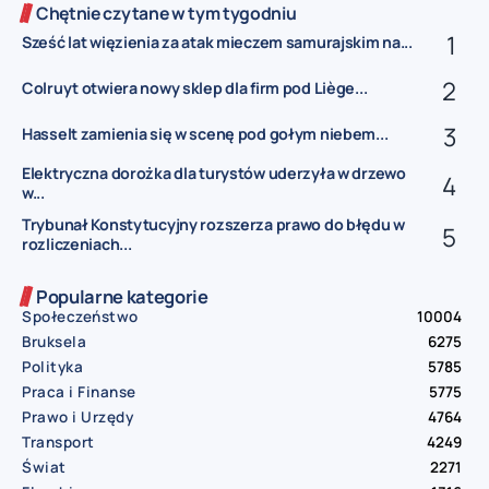
Chętnie czytane w tym tygodniu
Sześć lat więzienia za atak mieczem samurajskim na...
Colruyt otwiera nowy sklep dla firm pod Liège...
Hasselt zamienia się w scenę pod gołym niebem...
Elektryczna dorożka dla turystów uderzyła w drzewo
w...
Trybunał Konstytucyjny rozszerza prawo do błędu w
rozliczeniach...
Popularne kategorie
Społeczeństwo
10004
Bruksela
6275
Polityka
5785
Praca i Finanse
5775
Prawo i Urzędy
4764
Transport
4249
Świat
2271