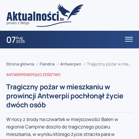
07
Aug
2026
Strona główna
Flandria
Antwerpen
Tragiczny pożar w mieszkaniu w prowincji Antwerpii pochłonął życie dwóch osób
/
/
/
ANTWERPEN
SPOŁECZEŃSTWO
Tragiczny pożar w mieszkaniu w
prowincji Antwerpii pochłonął życie
dwóch osób
W nocy z środy na czwartek w miejscowości Balen w
regionie Campine doszło do tragicznego pożaru
mieszkania, w wyniku którego życie straciła para w