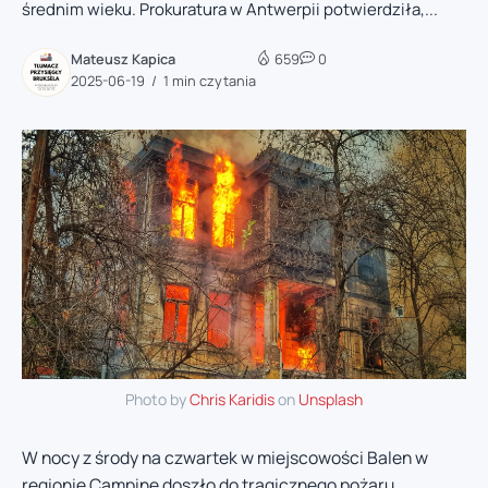
średnim wieku. Prokuratura w Antwerpii potwierdziła,...
Mateusz Kapica
659
0
2025-06-19
1 min czytania
Photo by
Chris Karidis
on
Unsplash
W nocy z środy na czwartek w miejscowości Balen w
regionie Campine doszło do tragicznego pożaru