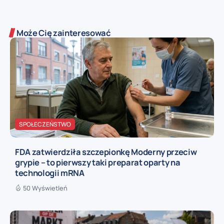
Może Cię zainteresować
SPOŁECZEŃSTWO
FDA zatwierdziła szczepionkę Moderny przeciw
grypie – to pierwszy taki preparat oparty na
technologii mRNA
50 Wyświetleń