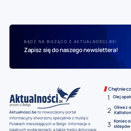
BĄDŹ NA BIEŻĄCO Z AKTUALNOSCI.BE!
Zapisz się do naszego newslettera!
Chętnie cz
Olej opał
Oliwa z o
Aktualnosci.be
to nowoczesny portal
Kalliston.
informacyjny stworzony specjalnie z myślą o
Koniec 
Polakach mieszkających w Belgii: informacje o
sklepów w
lokalnych wydarzeniach, a także treści dotyczące