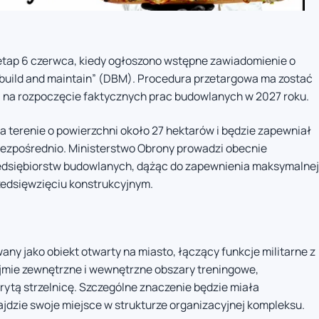
etap 6 czerwca, kiedy ogłoszono wstępne zawiadomienie o
build and maintain” (DBM). Procedura przetargowa ma zostać
 na rozpoczęcie faktycznych prac budowlanych w 2027 roku.
 terenie o powierzchni około 27 hektarów i będzie zapewniał
bezpośrednio. Ministerstwo Obrony prowadzi obecnie
edsiębiorstw budowlanych, dążąc do zapewnienia maksymalnej
edsięwzięciu konstrukcyjnym.
ny jako obiekt otwarty na miasto, łączący funkcje militarne z
jmie zewnętrzne i wewnętrzne obszary treningowe,
tą strzelnicę. Szczególne znaczenie będzie miała
dzie swoje miejsce w strukturze organizacyjnej kompleksu.