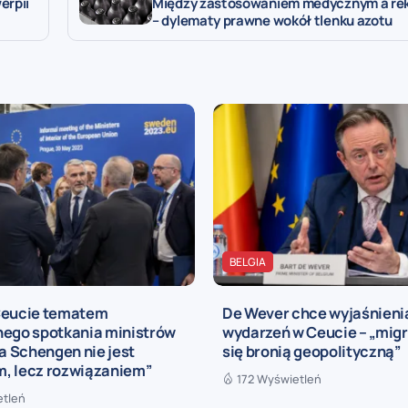
erpii
Między zastosowaniem medycznym a re
– dylematy prawne wokół tlenku azotu
BELGIA
Ceucie tematem
De Wever chce wyjaśnieni
nego spotkania ministrów
wydarzeń w Ceucie – „migr
fa Schengen nie jest
się bronią geopolityczną”
, lecz rozwiązaniem”
172 Wyświetleń
etleń