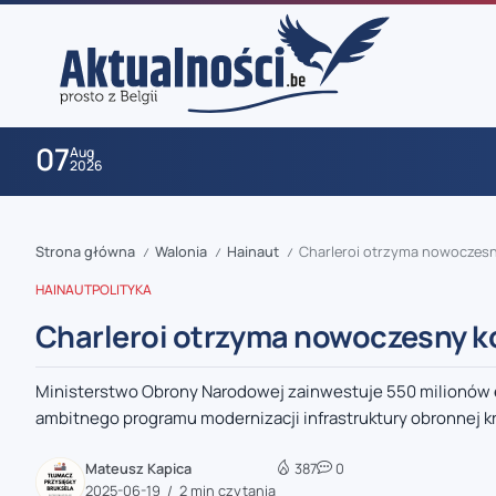
07
Aug
2026
Strona główna
Walonia
Hainaut
Charleroi otrzyma nowoczesn
/
/
/
HAINAUT
POLITYKA
Charleroi otrzyma nowoczesny k
Ministerstwo Obrony Narodowej zainwestuje 550 milionów
zaobserwuj nas
ambitnego programu modernizacji infrastruktury obronnej kraj
zaobserwuj nas
Mateusz Kapica
387
0
2025-06-19
2 min czytania