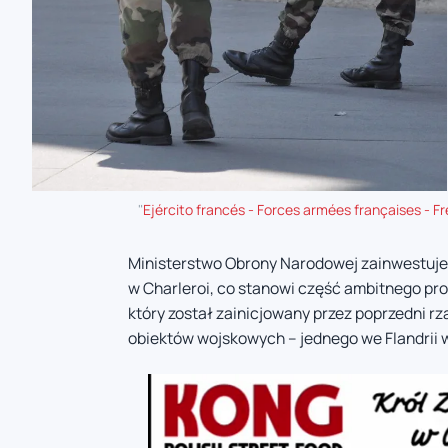
"
Ejército francés - Forces armées françaises - F
Ministerstwo Obrony Narodowej zainwestuj
w Charleroi, co stanowi część ambitnego prog
który został zainicjowany przez poprzedni 
obiektów wojskowych – jednego we Flandrii 