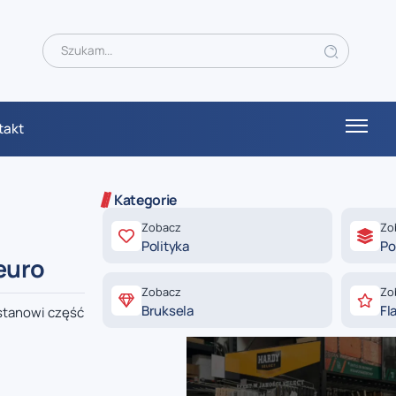
takt
Kategorie
Zobacz
Zo
Polityka
Po
euro
Zobacz
Zo
Bruksela
Fl
stanowi część