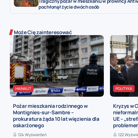
Tragiczny pożar w mieszkaniu w prowincji Antw
pochłonął życie dwóch osób
Może Cię zainteresować
HAINAUT
POLITYKA
Pożar mieszkania rodzinnego w
Kryzys w 
Montignies-sur-Sambre –
nieformal
prokuratura żąda 10 lat więzienia dla
UE – „stre
oskarżonego
problemem
124 Wyświetleń
122 Wyświ