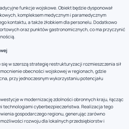
adycyjne funkcje wojskowe. Obiekt będzie dysponował
ojskowych, kompleksem medycznym i paramedycznym
ego kontaktu, a także żłobkiem dla personelu. Dodatkowo
ortowych oraz punktów gastronomicznych, co ma przyczynić
znością.
owej
się w szerszą strategię restrukturyzacji rozmieszczenia sił
wzmocnienie obecności wojskowej w regionach, gdzie
cna, przy jednoczesnym wykorzystaniu potencjału
nwestycje w modernizację zdolności obronnych kraju, łącząc
i technologiami cyberbezpieczeństwa. Realizacja tego
żywienia gospodarczego regionu, generując zarówno
możliwości rozwoju dla lokalnych przedsiębiorstw i