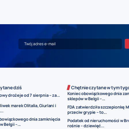
ytane dziś
Chętnie czytane w tym tyg
Koniec obowiązkowego dnia za
owy drożeje od 7 sierpnia – za...
sklepów w Belgii –...
liwek marek Olitalia, Giurlani i
FDA zatwierdziła szczepionkę 
..
przeciw grypie – to...
obowiązkowego dnia zamknięcia
Podatek od nieruchomości w Br
 Belgii –...
rośnie – dziewięć...