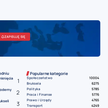
ZAPISUJĘ SIĘ
odniu
Popularne kategorie
Społeczeństwo
10004
mknięcia
Bruksela
6275
Polityka
5785
Moderny
Praca i Finanse
5776
Prawo i Urzędy
4765
ukseli
Transport
4249