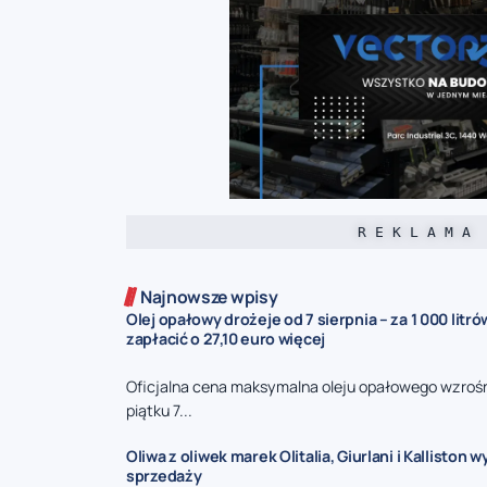
R E K L A M A
Najnowsze wpisy
Olej opałowy drożeje od 7 sierpnia – za 1 000 litr
zapłacić o 27,10 euro więcej
Oficjalna cena maksymalna oleju opałowego wzrośni
piątku 7...
Oliwa z oliwek marek Olitalia, Giurlani i Kalliston 
sprzedaży