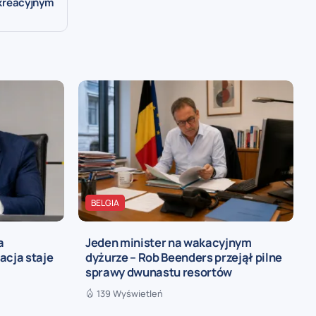
kreacyjnym
BELGIA
a
Jeden minister na wakacyjnym
acja staje
dyżurze – Rob Beenders przejął pilne
sprawy dwunastu resortów
139 Wyświetleń