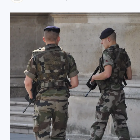
zaobserwuj nas
zaobserwuj nas
zaobserwuj nas
zaobserwuj nas