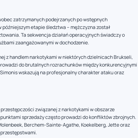
 wobec zatrzymanych podejrzanych po wstępnych
w późniejszym etapie śledztwa – mężczyzna został
ztowania. Ta sekwencja działań operacyjnych świadczy o
służbami zaangażowanymi w dochodzenie.
ej z handlem narkotykami w niektórych dzielnicach Brukseli,
m prowadzi do brutalnych rozrachunków między konkurencyjnymi
i Simonis wskazują na profesjonalny charakter ataku oraz
 przestępczości związanej z narkotykami w obszarze
d punktami sprzedaży często prowadzi do konfliktów zbrojnych.
Molenbeek, Berchem-Sainte-Agathe, Koekelberg, Jette oraz
u przestępstwami.