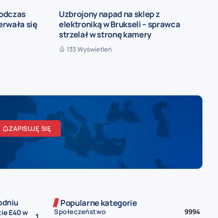
podczas
Uzbrojony napad na sklep z
zerwała się
elektroniką w Brukseli – sprawca
strzelał w stronę kamery
133 Wyświetleń
ZAPISUJĘ SIĘ
odniu
Popularne kategorie
Społeczeństwo
9994
zie E40 w