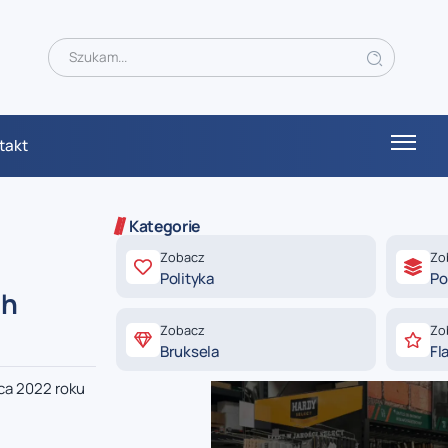
takt
Kategorie
Zobacz
Zo
Polityka
Po
ch
Zobacz
Zo
Bruksela
Fl
ca 2022 roku