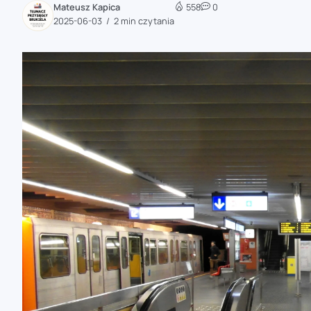
Mateusz Kapica
558
0
zaobserwuj nas
2025-06-03
2 min czytania
zaobserwuj nas
zaobserwuj nas
zaobserwuj nas