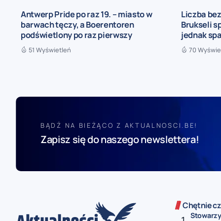
Antwerp Pride po raz 19. – miasto w
Liczba bez
barwach tęczy, a Boerentoren
Brukseli s
podświetlony po raz pierwszy
jednak sp
51 Wyświetleń
70 Wyświe
BĄDŹ NA BIEŻĄCO Z AKTUALNOSCI.BE!
Zapisz się do naszego newslettera!
Chętnie cz
Stowarzy