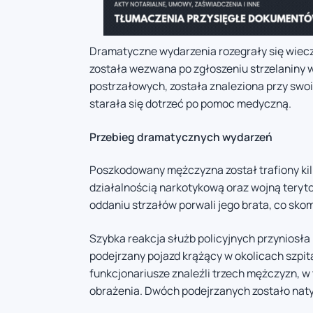
Dramatyczne wydarzenia rozegrały się wiecz
została wezwana po zgłoszeniu strzelaniny w 
postrzałowych, została znaleziona przy swo
starała się dotrzeć po pomoc medyczną.
Przebieg dramatycznych wydarzeń
Poszkodowany mężczyzna został trafiony kil
działalnością narkotykową oraz wojną teryto
oddaniu strzałów porwali jego brata, co sko
Szybka reakcja służb policyjnych przyniosła 
podejrzany pojazd krążący w okolicach szpi
funkcjonariusze znaleźli trzech mężczyzn, w 
obrażenia. Dwóch podejrzanych zostało nat