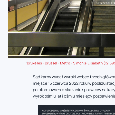
"
Bruxelles - Brussel - Metro - Simonis-Elisabeth (121
Sąd karny wydał wyroki wobec trzech głównyc
miejsce 15 czerwca 2022 roku w pobliżu stac
poinformowała o skazaniu sprawców na kary 
wyrok ośmiu lat i ośmiu miesięcy pozbawienia w