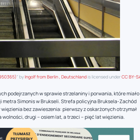
59950365)
" by
Ingolf from Berlin , Deutschland
is licensed under
CC BY-SA
h podejrzanych w sprawie strzelaniny i porwania, które miało
ji metra Simonis w Brukseli. Strefa policyjna Bruksela-Zachód
więzienia bez zawieszenia: pierwszy z oskarżonych otrzymał
olności, drugi – osiem lat, a trzeci – pięć lat więzienia.