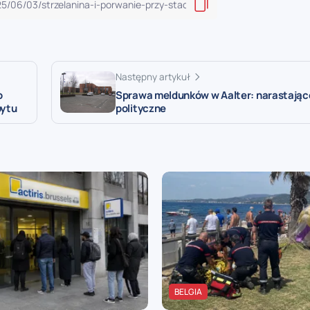
Następny artykuł
o
Sprawa meldunków w Aalter: narastając
bytu
polityczne
BELGIA