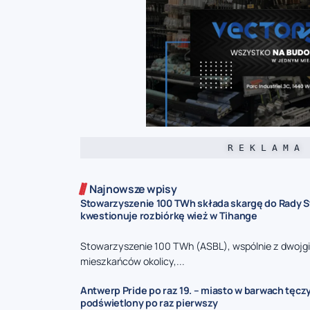
R E K L A M A
Najnowsze wpisy
Stowarzyszenie 100 TWh składa skargę do Rady S
kwestionuje rozbiórkę wież w Tihange
Stowarzyszenie 100 TWh (ASBL), wspólnie z dwojg
mieszkańców okolicy,...
Antwerp Pride po raz 19. – miasto w barwach tęcz
podświetlony po raz pierwszy