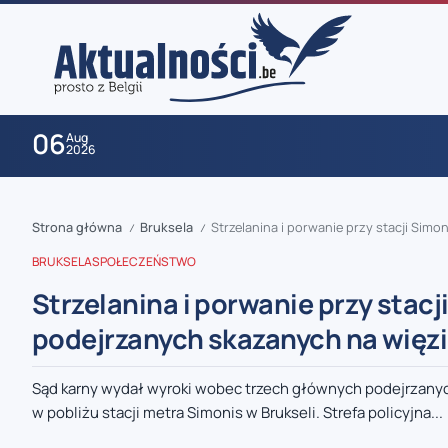
06
Aug
2026
Strona główna
Bruksela
Strzelanina i porwanie przy stacji Sim
/
/
BRUKSELA
SPOŁECZEŃSTWO
Strzelanina i porwanie przy stacj
podejrzanych skazanych na więz
zaobserwuj nas
Sąd karny wydał wyroki wobec trzech głównych podejrzanych
w pobliżu stacji metra Simonis w Brukseli. Strefa policyjna...
zaobserwuj nas