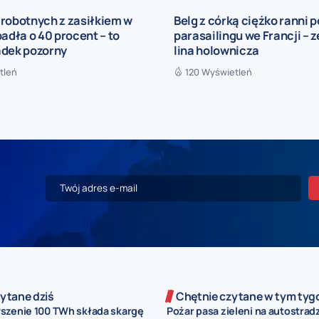
robotnych z zasiłkiem w
Belg z córką ciężko ranni 
padła o 40 procent – to
parasailingu we Francji – 
adek pozorny
lina holownicza
tleń
120 Wyświetleń
ytane dziś
Chętnie czytane w tym tyg
szenie 100 TWh składa skargę
Pożar pasa zieleni na autostrad