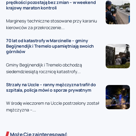
prędkości pozostają bez zmian – w weekend
krajowy maraton kontroli
Marginesy techniczne stosowane przy karaniu
kierowców za przekroczenie...
70 lat od katastrofy w Marcinelle – gminy
Begijnendijk i Tremelo upamiętniają swoich
górników
Gminy Begijnendijk i Tremelo obchodzą
siedemdziesiątą rocznicę katastrofy...
Strzały na Uccle – ranny mężczyzna trafił do
szpitala, policja mówi o sporze prywatnym
W środę wieczorem na Uccle postrzelony został
mężczyzna –...
Może Cię zainteresować