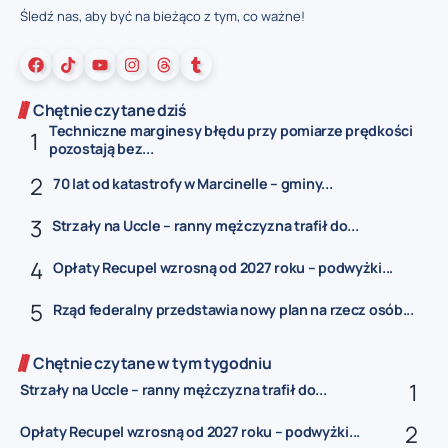
Śledź nas, aby być na bieżąco z tym, co ważne!
Chętnie czytane dziś
Techniczne marginesy błędu przy pomiarze prędkości
pozostają bez...
70 lat od katastrofy w Marcinelle – gminy...
Strzały na Uccle – ranny mężczyzna trafił do...
Opłaty Recupel wzrosną od 2027 roku – podwyżki...
Rząd federalny przedstawia nowy plan na rzecz osób...
Chętnie czytane w tym tygodniu
Strzały na Uccle – ranny mężczyzna trafił do...
Opłaty Recupel wzrosną od 2027 roku – podwyżki...