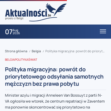
07
Aug
2026
Strona główna
Belgia
Polityka migracyjna: powrót do priorytetowego odsyłania samotnych mężczyzn bez prawa pobytu
/
/
BELGIA
POLITYKA
ŚWIAT
Polityka migracyjna: powrót do
priorytetowego odsyłania samotnych
mężczyzn bez prawa pobytu
Minister azylu i migracji Anneleen Van Bossuyt z partii N-
VA ogłosiła we wtorek, że centrum repatriacji w Zaventem
ma ponownie skoncentrować się priorytetowo na