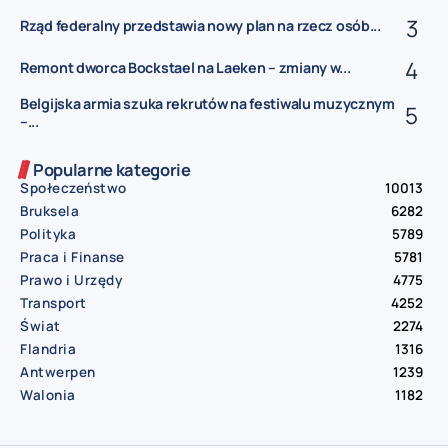
Rząd federalny przedstawia nowy plan na rzecz osób...
Remont dworca Bockstael na Laeken – zmiany w...
Belgijska armia szuka rekrutów na festiwalu muzycznym
–...
Popularne kategorie
Społeczeństwo
10013
Bruksela
6282
Polityka
5789
Praca i Finanse
5781
Prawo i Urzędy
4775
Transport
4252
Świat
2274
Flandria
1316
Antwerpen
1239
Walonia
1182