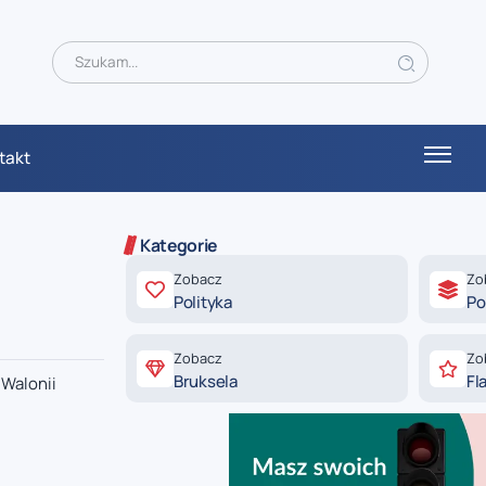
takt
Kategorie
Zobacz
Zo
Polityka
Po
Zobacz
Zo
Bruksela
Fl
 Walonii