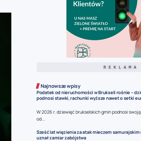
R E K L A M A
Najnowsze wpisy
Podatek od nieruchomości w Brukseli rośnie – dz
podnosi stawki, rachunki wyższe nawet o setki eu
W 2026 r. dziewięć brukselskich gmin podnosi swoj
od...
Sześć lat więzienia za atak mieczem samurajskim n
uznał zamiar zabójstwa