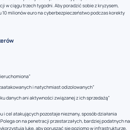
ji w ciągu trzech tygodni. Aby poradzić sobie z kryzysem,
u 10 milionów euro na cyberbezpieczeństwo podczas korekty
akerów
nieruchomiona”
 zaatakowanych i natychmiast odizolowanych”
u danych ani aktywności związanej z ich sprzedażą”
 i cel atakujących pozostaje nieznany, sposób działania
Polega on na penetracji przestarzałych, bardziej podatnych na
korzystują lukę, aby poruszać się poziomo w infrastrukturze,