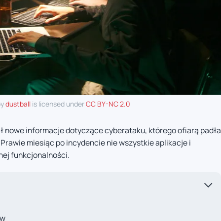
by
dustball
is licensed under
CC BY-NC 2.0
ił nowe informacje dotyczące cyberataku, którego ofiarą padła
Prawie miesiąc po incydencie nie wszystkie aplikacje i
ej funkcjonalności.
ów