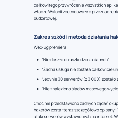
całkowitego przywrócenia wszystkich aplikac
władze Walonii zdecydowały o przeznaczeni
budżetowej.
Zakres szkód i metoda działania h
Według premiera:
“Nie doszło do uszkodzenia danych”
“Żadna usługa nie została całkowicie u
“Jedynie 30 serwerów (z 3 000) zostało
“Nie znaleziono śladów masowego wyciek
Choć nie przedstawiono żadnych żądań okupu
hakerów został teraz szczegółowo opisany: “
ataki serwerów wystawionych na internet. Wy