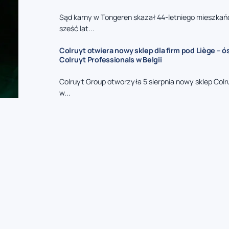
Sąd karny w Tongeren skazał 44-letniego mieszkań
sześć lat...
Colruyt otwiera nowy sklep dla firm pod Liège – 
Colruyt Professionals w Belgii
Colruyt Group otworzyła 5 sierpnia nowy sklep Colr
w...