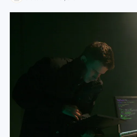
zaobserwuj nas
zaobserwuj nas
zaobserwuj nas
zaobserwuj nas