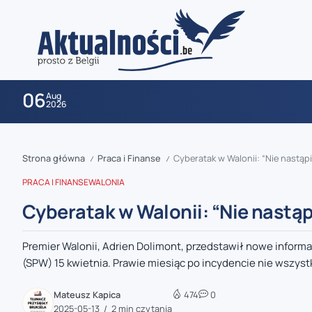
06
Aug
2026
Strona główna
Praca i Finanse
Cyberatak w Walonii: “Nie nastą
/
/
PRACA I FINANSE
WALONIA
Cyberatak w Walonii: “Nie nastą
Premier Walonii, Adrien Dolimont, przedstawił nowe informa
zaobserwuj nas
(SPW) 15 kwietnia. Prawie miesiąc po incydencie nie wszystk
zaobserwuj nas
Mateusz Kapica
474
0
2025-05-13
2 min czytania