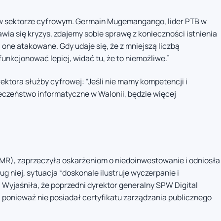
w sektorze cyfrowym. Germain Mugemangango, lider PTB w
wia się kryzys, zdajemy sobie sprawę z konieczności istnienia
ą one atakowane. Gdy udaje się, że z mniejszą liczbą
unkcjonować lepiej, widać tu, że to niemożliwe.”
tora służby cyfrowej: “Jeśli nie mamy kompetencji i
czeństwo informatyczne w Walonii, będzie więcej
 (MR), zaprzeczyła oskarżeniom o niedoinwestowanie i odniosła
ug niej, sytuacja “doskonale ilustruje wyczerpanie i
yjaśniła, że poprzedni dyrektor generalny SPW Digital
ponieważ nie posiadał certyfikatu zarządzania publicznego