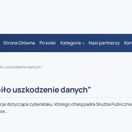
Strona Główna
Po kolei
Kategorie
Nasi partnerzy
Kon
piło uszkodzenie danych”
piło uszkodzenie danych”
cje dotyczące cyberataku, którego ofiarą padła Służba Publiczna
ie...