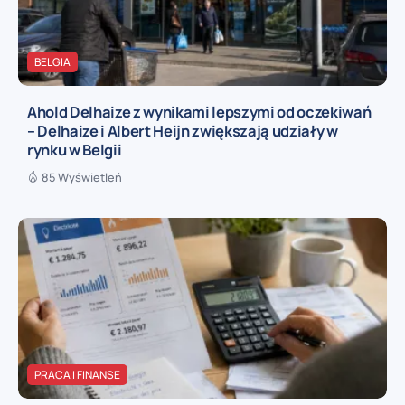
BELGIA
Ahold Delhaize z wynikami lepszymi od oczekiwań
– Delhaize i Albert Heijn zwiększają udziały w
rynku w Belgii
85 Wyświetleń
PRACA I FINANSE