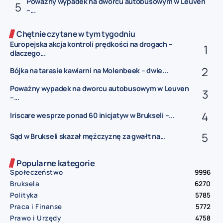
Poważny wypadek na dworcu autobusowym w Leuven
–...
Chętnie czytane w tym tygodniu
Europejska akcja kontroli prędkości na drogach –
dlaczego...
Bójka na tarasie kawiarni na Molenbeek – dwie...
Poważny wypadek na dworcu autobusowym w Leuven
–...
Iriscare wesprze ponad 60 inicjatyw w Brukseli –...
Sąd w Brukseli skazał mężczyznę za gwałt na...
Popularne kategorie
Społeczeństwo
9996
Bruksela
6270
Polityka
5785
Praca i Finanse
5772
Prawo i Urzędy
4758