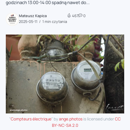
godzinach 13:00-14:00 spadną nawet do...
Mateusz Kapica
467
0
2025-05-11
1 min czytania
"
Compteurs électrique
" by
ange.photos
is licensed under
CC
BY-NC-SA 2.0