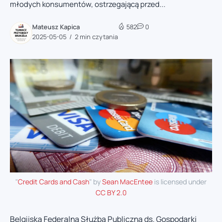
młodych konsumentów, ostrzegającą przed...
Mateusz Kapica
582
0
2025-05-05
2 min czytania
"
Credit Cards and Cash
" by
Sean MacEntee
is licensed under
CC BY 2.0
Belgijska Federalna Służba Publiczna ds. Gospodarki