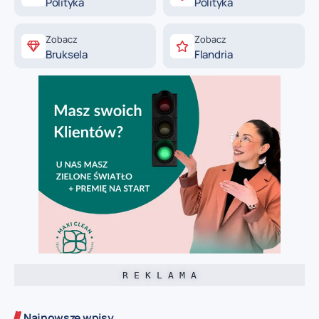
Polityka
Polityka
Zobacz
Zobacz
Bruksela
Flandria
R E K L A M A
Najnowsze wpisy