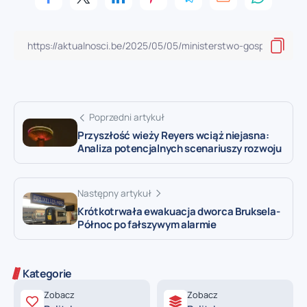
Poprzedni artykuł
Przyszłość wieży Reyers wciąż niejasna:
Analiza potencjalnych scenariuszy rozwoju
Następny artykuł
Krótkotrwała ewakuacja dworca Bruksela-
Północ po fałszywym alarmie
Kategorie
Zobacz
Zobacz