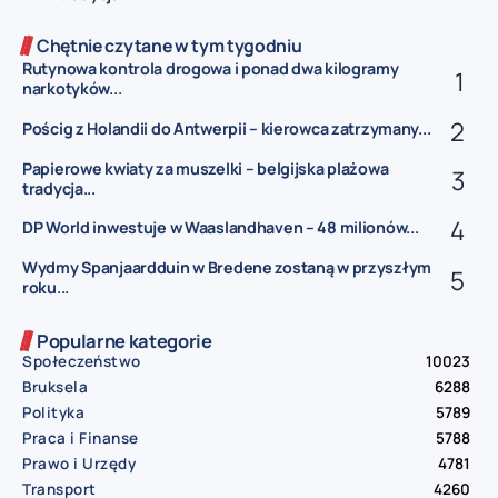
Chętnie czytane w tym tygodniu
Rutynowa kontrola drogowa i ponad dwa kilogramy
narkotyków...
Pościg z Holandii do Antwerpii – kierowca zatrzymany...
Papierowe kwiaty za muszelki – belgijska plażowa
tradycja...
DP World inwestuje w Waaslandhaven – 48 milionów...
Wydmy Spanjaardduin w Bredene zostaną w przyszłym
roku...
Popularne kategorie
Społeczeństwo
10023
Bruksela
6288
Polityka
5789
Praca i Finanse
5788
Prawo i Urzędy
4781
Transport
4260