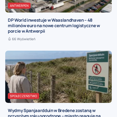
ANTWERPEN
DP World inwestuje w Waaslandhaven – 48
milionów euro na nowe centrum logistyczne w
porcie w Antwerpii
66 Wyświetleń
SPOŁECZEŃSTWO
Wydmy Spanjaardduin w Bredene zostaną w
przyszłym roku ogrodzone – miasto reaguje na