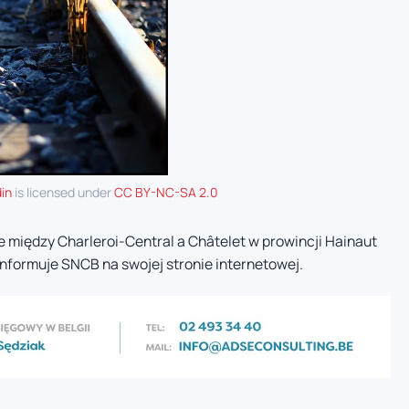
in
is licensed under
CC BY-NC-SA 2.0
 między Charleroi-Central a Châtelet w prowincji Hainaut
informuje SNCB na swojej stronie internetowej.