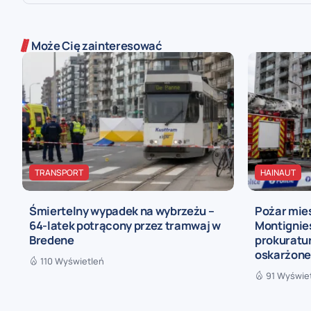
Może Cię zainteresować
TRANSPORT
HAINAUT
Śmiertelny wypadek na wybrzeżu –
Pożar mie
64-latek potrącony przez tramwaj w
Montignie
Bredene
prokuratur
oskarżon
110 Wyświetleń
91 Wyświe