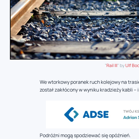
"
Rail III
" by
Ulf Bod
We wtorkowy poranek ruch kolejowy na trasie
został zakłócony w wyniku kradzieży kabli – 
Podróżni mogą spodziewać się opóźnień.