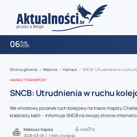
06
Aug
2026
Strona główna
Walonia
Hainaut
SNCB: Utrudnienia w ruchu 
/
/
/
HAINAUT
TRANSPORT
SNCB: Utrudnienia w ruchu kole
We wtorkowy poranek ruch kolejowy na trasie między Charle
zaobserwuj nas
kradzieży kabli – informuje SNCB na swojej stronie interneto
zaobserwuj nas
Mateusz Kapica
454
0
2025-03-18
1 min czytania