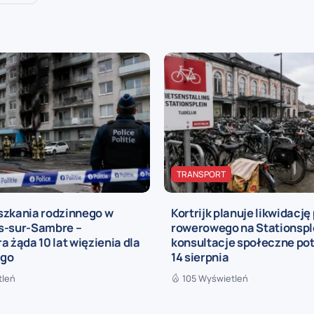
TRANSPORT
szkania rodzinnego w
Kortrijk planuje likwidację
s-sur-Sambre –
rowerowego na Stationspl
a żąda 10 lat więzienia dla
konsultacje społeczne po
ego
14 sierpnia
tleń
105 Wyświetleń