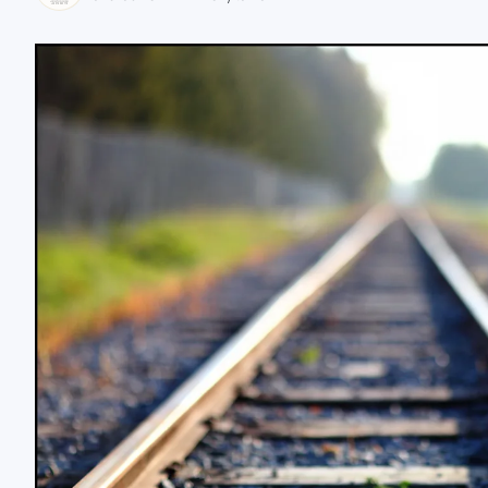
zaobserwuj nas
zaobserwuj nas
zaobserwuj nas
zaobserwuj nas