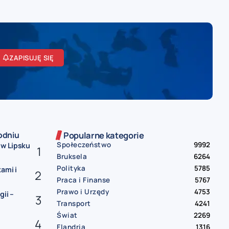
ZAPISUJĘ SIĘ
odniu
Popularne kategorie
Społeczeństwo
9992
 w Lipsku
Bruksela
6264
Polityka
5785
ami i
Praca i Finanse
5767
Prawo i Urzędy
4753
ii –
Transport
4241
Świat
2269
Flandria
1316
.