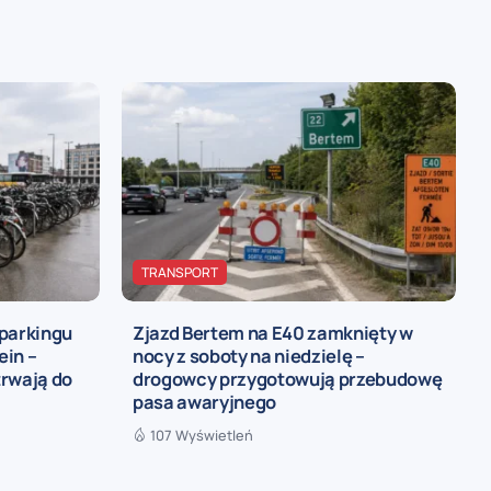
TRANSPORT
 parkingu
Zjazd Bertem na E40 zamknięty w
ein –
nocy z soboty na niedzielę –
trwają do
drogowcy przygotowują przebudowę
pasa awaryjnego
107 Wyświetleń