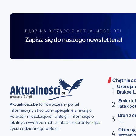
BĄDŹ NA BIEŻĄCO Z AKTUALNOSCI.BE!
Zapisz się do naszego newslettera!
Chętnie cz
Uzbrojon
Brukseli..
Śmiertel
Aktualnosci.be
to nowoczesny portal
latek po
informacyjny stworzony specjalnie z myślą o
Dron z d
Polakach mieszkających w Belgii: informacje o
–...
lokalnych wydarzeniach, a także treści dotyczące
życia codziennego w Belgii.
Obiecują
szczepio