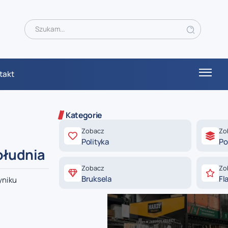
takt
Kategorie
Zobacz
Zo
Polityka
Po
ołudnia
Zobacz
Zo
Bruksela
Fl
yniku