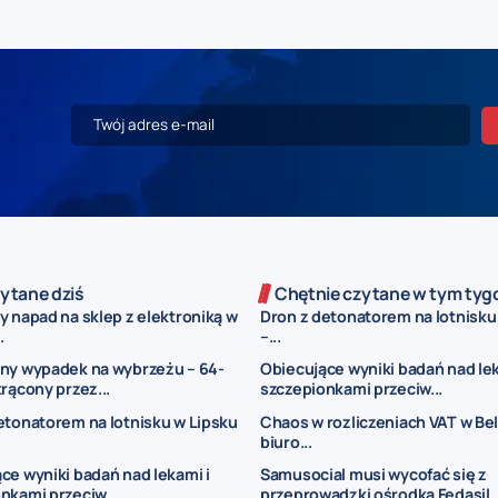
ytane dziś
Chętnie czytane w tym tyg
y napad na sklep z elektroniką w
Dron z detonatorem na lotnisku
.
–...
ny wypadek na wybrzeżu – 64-
Obiecujące wyniki badań nad lek
trącony przez...
szczepionkami przeciw...
etonatorem na lotnisku w Lipsku
Chaos w rozliczeniach VAT w Belg
biuro...
ce wyniki badań nad lekami i
Samusocial musi wycofać się z
nkami przeciw...
przeprowadzki ośrodka Fedasil..