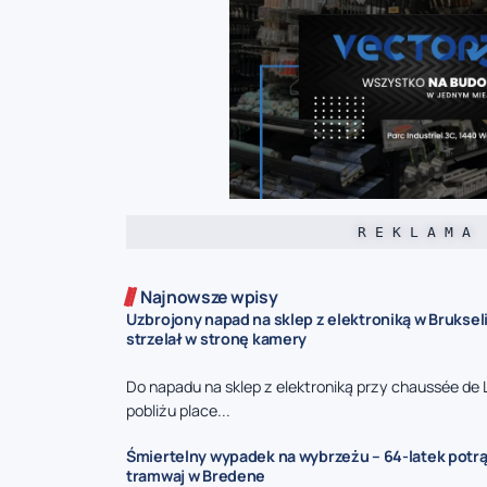
R E K L A M A
Najnowsze wpisy
Uzbrojony napad na sklep z elektroniką w Bruksel
strzelał w stronę kamery
Do napadu na sklep z elektroniką przy chaussée de 
pobliżu place...
Śmiertelny wypadek na wybrzeżu – 64-latek potr
tramwaj w Bredene