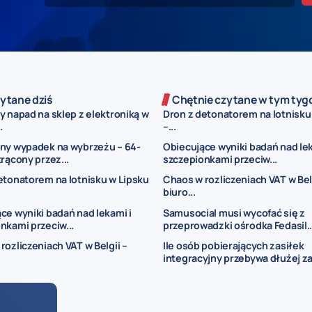
ytane dziś
Chętnie czytane w tym tyg
y napad na sklep z elektroniką w
Dron z detonatorem na lotnisku
.
–...
ny wypadek na wybrzeżu – 64-
Obiecujące wyniki badań nad lek
trącony przez...
szczepionkami przeciw...
etonatorem na lotnisku w Lipsku
Chaos w rozliczeniach VAT w Belg
biuro...
ce wyniki badań nad lekami i
Samusocial musi wycofać się z
nkami przeciw...
przeprowadzki ośrodka Fedasil..
rozliczeniach VAT w Belgii –
Ile osób pobierających zasiłek
integracyjny przebywa dłużej za.