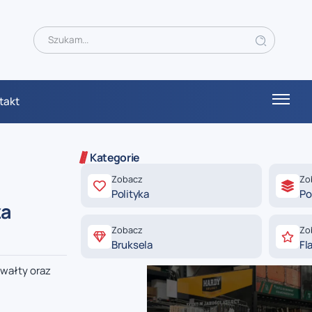
takt
Kategorie
Zobacz
Zo
Polityka
Po
za
Zobacz
Zo
Bruksela
Fl
gwałty oraz