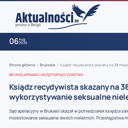
06
Aug
2026
Strona główna
Bruksela
Ksiądz recydywista skazany na 38 miesi
/
/
BRUKSELA
PRAWO I URZĘDY
SPOŁECZEŃSTWO
Ksiądz recydywista skazany na 38
wykorzystywanie seksualne niel
zaobserwuj nas
Sąd apelacyjny w Brukseli skazał w poniedziałek księdza sal
molestowanie seksualne dwóch nieletnich. Przestępstwa mi
zaobserwuj nas