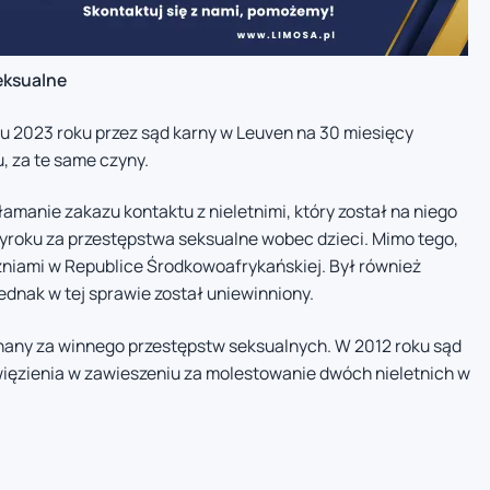
eksualne
cu 2023 roku przez sąd karny w Leuven na 30 miesięcy
, za te same czyny.
manie zakazu kontaktu z nieletnimi, który został na niego
wyroku za przestępstwa seksualne wobec dzieci. Mimo tego,
zniami w Republice Środkowoafrykańskiej. Był również
jednak w tej sprawie został uniewinniony.
 uznany za winnego przestępstw seksualnych. W 2012 roku sąd
więzienia w zawieszeniu za molestowanie dwóch nieletnich w