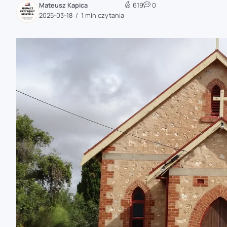
Mateusz Kapica
619
0
zaobserwuj nas
2025-03-18
1 min czytania
zaobserwuj nas
zaobserwuj nas
zaobserwuj nas