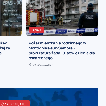
HAINAUT
iłek
Pożar mieszkania rodzinnego w
żej za
Montignies-sur-Sambre –
ie
prokuratura żąda 10 lat więzienia dla
oskarżonego
92 Wyświetleń
ZAPISUJĘ SIĘ