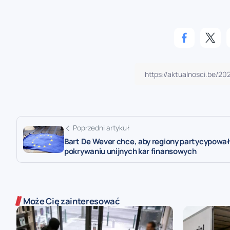
Poprzedni artykuł
Bart De Wever chce, aby regiony partycypował
pokrywaniu unijnych kar finansowych
Może Cię zainteresować