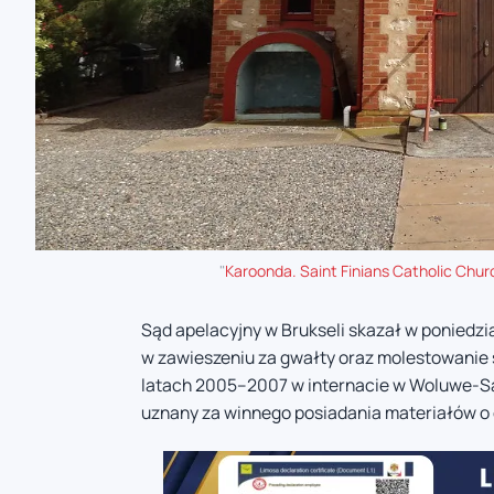
"
Karoonda. Saint Finians Catholic Churc
Sąd apelacyjny w Brukseli skazał w poniedzia
w zawieszeniu za gwałty oraz molestowanie 
latach 2005–2007 w internacie w Woluwe-Sa
uznany za winnego posiadania materiałów o 