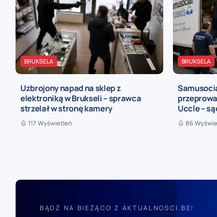
BRUKSELA
BRUKSELA
Uzbrojony napad na sklep z
Samusocia
elektroniką w Brukseli – sprawca
przeprowa
strzelał w stronę kamery
Uccle – są
117 Wyświetleń
86 Wyświe
BĄDŹ NA BIEŻĄCO Z AKTUALNOSCI.BE!