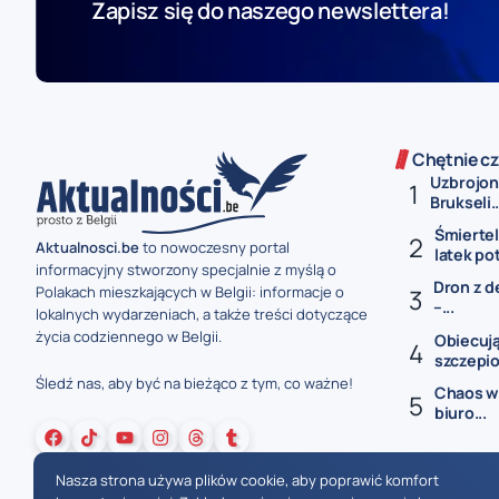
Zapisz się do naszego newslettera!
Chętnie cz
Uzbrojon
Brukseli..
Śmiertel
Aktualnosci.be
to nowoczesny portal
latek po
informacyjny stworzony specjalnie z myślą o
Dron z d
Polakach mieszkających w Belgii: informacje o
–...
lokalnych wydarzeniach, a także treści dotyczące
życia codziennego w Belgii.
Obiecują
szczepio
Śledź nas, aby być na bieżąco z tym, co ważne!
Chaos w 
biuro...
Nasza strona używa plików cookie, aby poprawić komfort