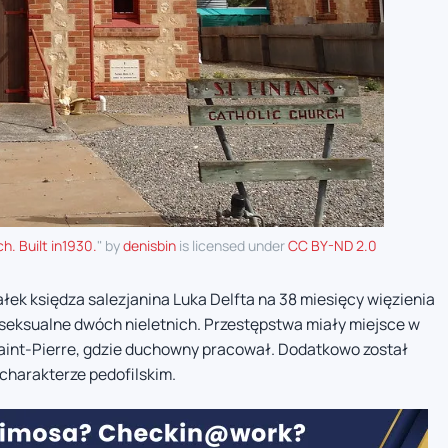
h. Built in1930.
" by
denisbin
is licensed under
CC BY-ND 2.0
łek księdza salezjanina Luka Delfta na 38 miesięcy więzienia
seksualne dwóch nieletnich. Przestępstwa miały miejsce w
int-Pierre, gdzie duchowny pracował. Dodatkowo został
charakterze pedofilskim.