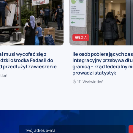
BELGIA
l musi wycofać się z
Ile osób pobierających zas
dzki ośrodka Fedasil do
integracyjny przebywa dłu
d przedłużył zawieszenie
granicą – rząd federalny n
prowadzi statystyk
tleń
111 Wyświetleń