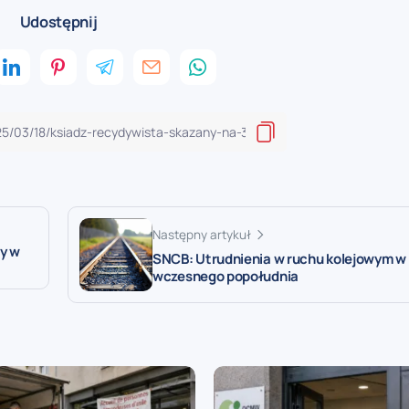
Udostępnij
Następny artykuł
y w
SNCB: Utrudnienia w ruchu kolejowym w
wczesnego popołudnia