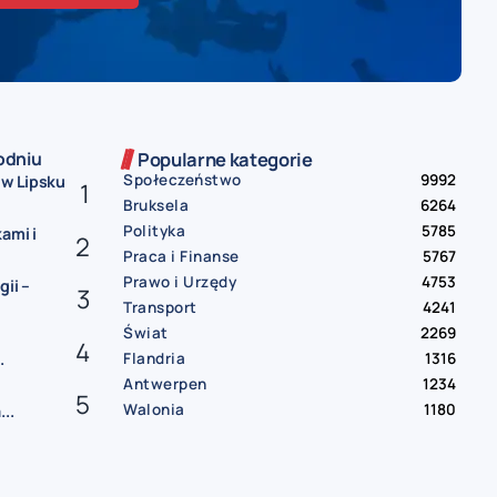
odniu
Popularne kategorie
Społeczeństwo
9992
 w Lipsku
Bruksela
6264
Polityka
5785
ami i
Praca i Finanse
5767
Prawo i Urzędy
4753
ii –
Transport
4241
Świat
2269
Flandria
1316
.
Antwerpen
1234
Walonia
1180
..