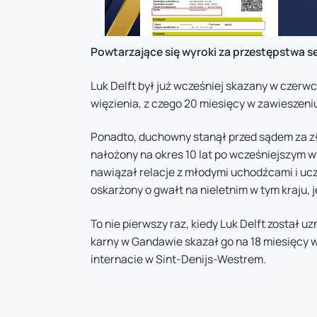
Powtarzające się wyroki za przestępstwa s
Luk Delft był już wcześniej skazany w czerw
więzienia, z czego 20 miesięcy w zawieszeniu
Ponadto, duchowny stanął przed sądem za zła
nałożony na okres 10 lat po wcześniejszym 
nawiązał relacje z młodymi uchodźcami i uc
oskarżony o gwałt na nieletnim w tym kraju, 
To nie pierwszy raz, kiedy Luk Delft został
karny w Gandawie skazał go na 18 miesięcy 
internacie w Sint-Denijs-Westrem.