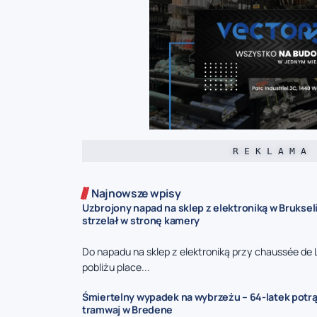
R E K L A M A
Najnowsze wpisy
Uzbrojony napad na sklep z elektroniką w Bruksel
strzelał w stronę kamery
Do napadu na sklep z elektroniką przy chaussée de 
pobliżu place...
Śmiertelny wypadek na wybrzeżu – 64-latek potr
tramwaj w Bredene