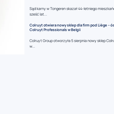
Sąd karny w Tongeren skazał 44-letniego mieszkań
sześć lat...
Colruyt otwiera nowy sklep dla firm pod Liège – 
Colruyt Professionals w Belgii
Colruyt Group otworzyła 5 sierpnia nowy sklep Colr
w...