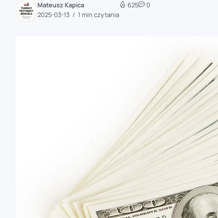
Mateusz Kapica
625
0
zaobserwuj nas
2025-03-13
1 min czytania
zaobserwuj nas
zaobserwuj nas
zaobserwuj nas