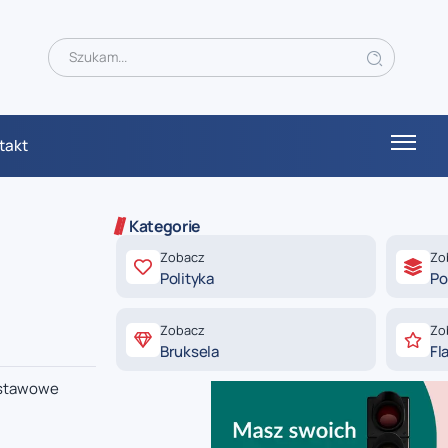
takt
Kategorie
Zobacz
Zo
Polityka
Po
Zobacz
Zo
Bruksela
Fl
dstawowe