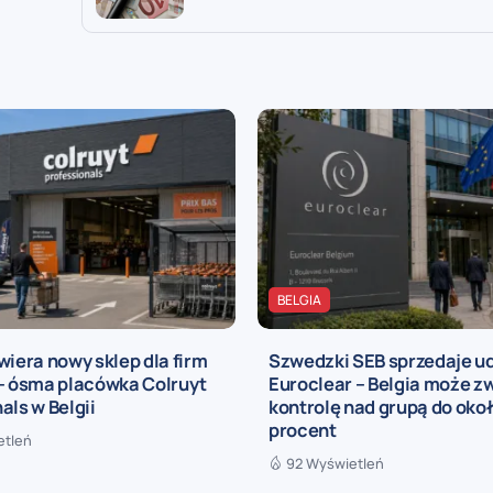
BELGIA
wiera nowy sklep dla firm
Szwedzki SEB sprzedaje ud
 – ósma placówka Colruyt
Euroclear – Belgia może z
als w Belgii
kontrolę nad grupą do oko
procent
etleń
92 Wyświetleń