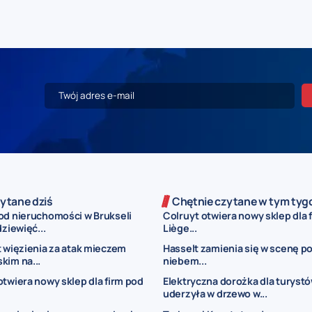
ytane dziś
Chętnie czytane w tym tyg
od nieruchomości w Brukseli
Colruyt otwiera nowy sklep dla 
dziewięć...
Liège...
t więzienia za atak mieczem
Hasselt zamienia się w scenę p
kim na...
niebem...
otwiera nowy sklep dla firm pod
Elektryczna dorożka dla turyst
uderzyła w drzewo w...