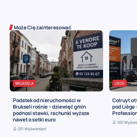
Może Cię zainteresować
BRUKSELA
LIÈGE
Podatek od nieruchomości w
Colruyt ot
Brukseli rośnie – dziewięć gmin
pod Liège
podnosi stawki, rachunki wyższe
Profession
nawet o setki euro
105 Wyświ
231 Wyświetleń