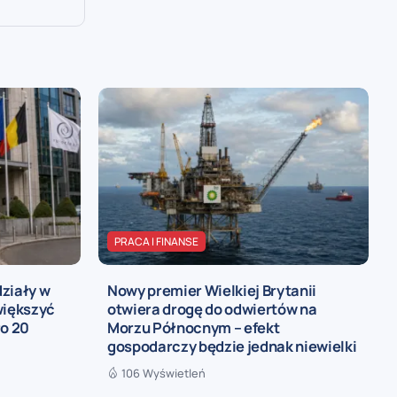
PRACA I FINANSE
ziały w
Nowy premier Wielkiej Brytanii
większyć
otwiera drogę do odwiertów na
ło 20
Morzu Północnym – efekt
gospodarczy będzie jednak niewielki
106 Wyświetleń