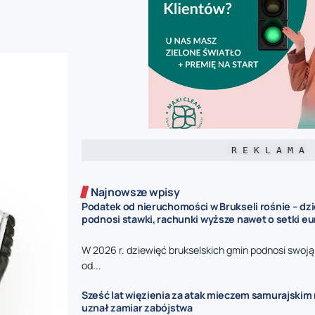
R E K L A M A
Najnowsze wpisy
Podatek od nieruchomości w Brukseli rośnie – dz
podnosi stawki, rachunki wyższe nawet o setki eu
W 2026 r. dziewięć brukselskich gmin podnosi swoj
od...
Sześć lat więzienia za atak mieczem samurajskim n
uznał zamiar zabójstwa