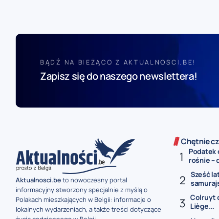
BĄDŹ NA BIEŻĄCO Z AKTUALNOSCI.BE!
Zapisz się do naszego newslettera!
Chętnie cz
Podatek 
rośnie – 
Sześć la
Aktualnosci.be
to nowoczesny portal
samurajs
informacyjny stworzony specjalnie z myślą o
Colruyt 
Polakach mieszkających w Belgii: informacje o
Liège...
lokalnych wydarzeniach, a także treści dotyczące
życia codziennego w Belgii.