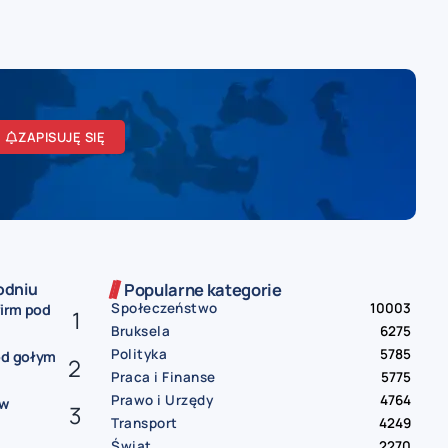
ZAPISUJĘ SIĘ
odniu
Popularne kategorie
Społeczeństwo
10003
firm pod
Bruksela
6275
Polityka
5785
od gołym
Praca i Finanse
5775
Prawo i Urzędy
4764
ów
Transport
4249
Świat
2270