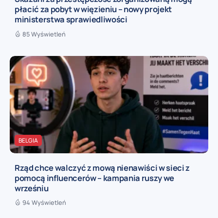
płacić za pobyt w więzieniu – nowy projekt
ministerstwa sprawiedliwości
85 Wyświetleń
BELGIA
Rząd chce walczyć z mową nienawiści w sieci z
pomocą influencerów – kampania ruszy we
wrześniu
94 Wyświetleń