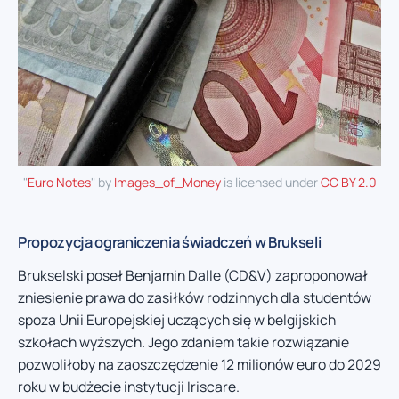
"
Euro Notes
" by
Images_of_Money
is licensed under
CC BY 2.0
Propozycja ograniczenia świadczeń w Brukseli
Brukselski poseł Benjamin Dalle (CD&V) zaproponował
zniesienie prawa do zasiłków rodzinnych dla studentów
spoza Unii Europejskiej uczących się w belgijskich
szkołach wyższych. Jego zdaniem takie rozwiązanie
pozwoliłoby na zaoszczędzenie 12 milionów euro do 2029
roku w budżecie instytucji Iriscare.