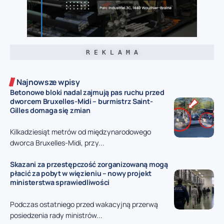
R E K L A M A
Najnowsze wpisy
Betonowe bloki nadal zajmują pas ruchu przed
dworcem Bruxelles-Midi – burmistrz Saint-
Gilles domaga się zmian
Kilkadziesiąt metrów od międzynarodowego
dworca Bruxelles-Midi, przy...
Skazani za przestępczość zorganizowaną mogą
płacić za pobyt w więzieniu – nowy projekt
ministerstwa sprawiedliwości
Podczas ostatniego przed wakacyjną przerwą
posiedzenia rady ministrów...