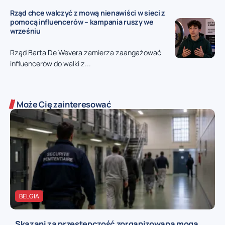
Rząd chce walczyć z mową nienawiści w sieci z
pomocą influencerów – kampania ruszy we
wrześniu
Rząd Barta De Wevera zamierza zaangażować
influencerów do walki z...
Może Cię zainteresować
BELGIA
Skazani za przestępczość zorganizowaną mogą