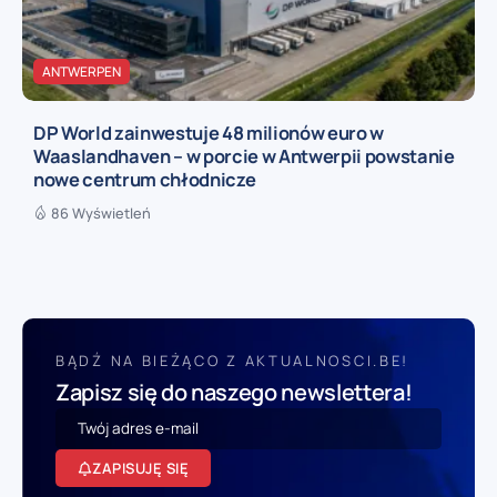
ANTWERPEN
DP World zainwestuje 48 milionów euro w
Waaslandhaven – w porcie w Antwerpii powstanie
nowe centrum chłodnicze
86 Wyświetleń
BĄDŹ NA BIEŻĄCO Z AKTUALNOSCI.BE!
Zapisz się do naszego newslettera!
ZAPISUJĘ SIĘ