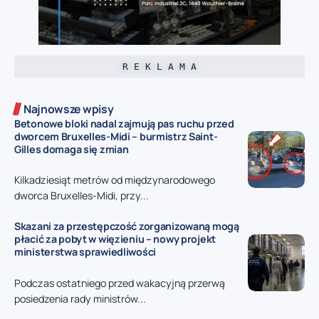
R E K L A M A
Najnowsze wpisy
Betonowe bloki nadal zajmują pas ruchu przed
dworcem Bruxelles-Midi – burmistrz Saint-
Gilles domaga się zmian
Kilkadziesiąt metrów od międzynarodowego
dworca Bruxelles-Midi, przy...
Skazani za przestępczość zorganizowaną mogą
płacić za pobyt w więzieniu – nowy projekt
ministerstwa sprawiedliwości
Podczas ostatniego przed wakacyjną przerwą
posiedzenia rady ministrów...