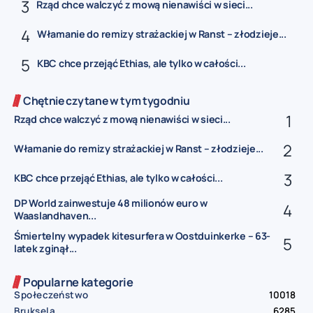
Rząd chce walczyć z mową nienawiści w sieci...
Włamanie do remizy strażackiej w Ranst – złodzieje...
KBC chce przejąć Ethias, ale tylko w całości...
Chętnie czytane w tym tygodniu
Rząd chce walczyć z mową nienawiści w sieci...
Włamanie do remizy strażackiej w Ranst – złodzieje...
KBC chce przejąć Ethias, ale tylko w całości...
DP World zainwestuje 48 milionów euro w
Waaslandhaven...
Śmiertelny wypadek kitesurfera w Oostduinkerke – 63-
latek zginął...
Popularne kategorie
Społeczeństwo
10018
Bruksela
6285