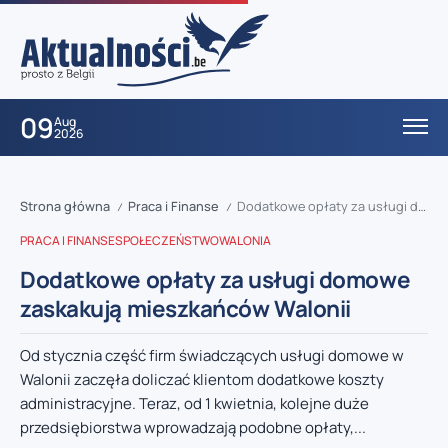
09
Aug
2026
Strona główna
Praca i Finanse
Dodatkowe opłaty za usługi domowe zaskakują mieszkańców Walonii
/
/
PRACA I FINANSE
SPOŁECZEŃSTWO
WALONIA
Dodatkowe opłaty za usługi domowe
zaskakują mieszkańców Walonii
Od stycznia część firm świadczących usługi domowe w
Walonii zaczęła doliczać klientom dodatkowe koszty
administracyjne. Teraz, od 1 kwietnia, kolejne duże
przedsiębiorstwa wprowadzają podobne opłaty,...