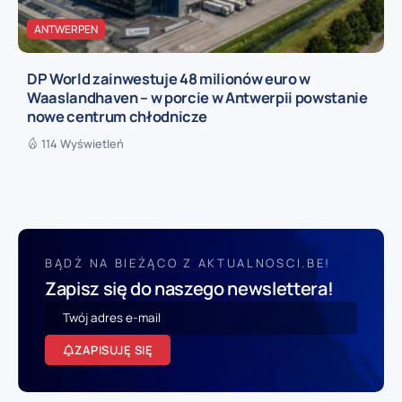
ANTWERPEN
DP World zainwestuje 48 milionów euro w
Waaslandhaven – w porcie w Antwerpii powstanie
nowe centrum chłodnicze
114 Wyświetleń
BĄDŹ NA BIEŻĄCO Z AKTUALNOSCI.BE!
Zapisz się do naszego newslettera!
ZAPISUJĘ SIĘ