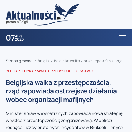
07
Aug
2026
Strona główna
Belgia
Belgijska walka z przestępczością: rząd zapowiada ostrzejsze działania wobec organizacji mafijnych
/
/
BELGIA
POLITYKA
PRAWO I URZĘDY
SPOŁECZEŃSTWO
Belgijska walka z przestępczością:
rząd zapowiada ostrzejsze działania
wobec organizacji mafijnych
Minister spraw wewnętrznych zapowiada nową strategię
w walce z przestępczością zorganizowaną. W obliczu
rosnącej liczby brutalnych incydentów w Brukseli i innych