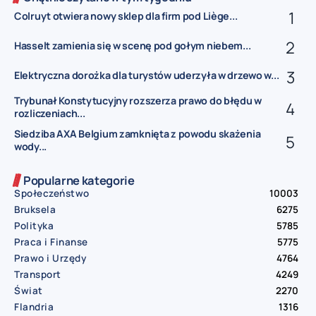
Colruyt otwiera nowy sklep dla firm pod Liège...
Hasselt zamienia się w scenę pod gołym niebem...
Elektryczna dorożka dla turystów uderzyła w drzewo w...
Trybunał Konstytucyjny rozszerza prawo do błędu w
rozliczeniach...
Siedziba AXA Belgium zamknięta z powodu skażenia
wody...
Popularne kategorie
Społeczeństwo
10003
Bruksela
6275
Polityka
5785
Praca i Finanse
5775
Prawo i Urzędy
4764
Transport
4249
Świat
2270
Flandria
1316