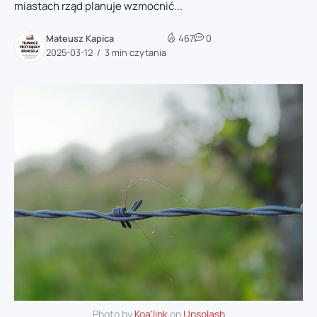
miastach rząd planuje wzmocnić...
Mateusz Kapica
467
0
2025-03-12
3 min czytania
Photo by
Koa'link
on
Unsplash