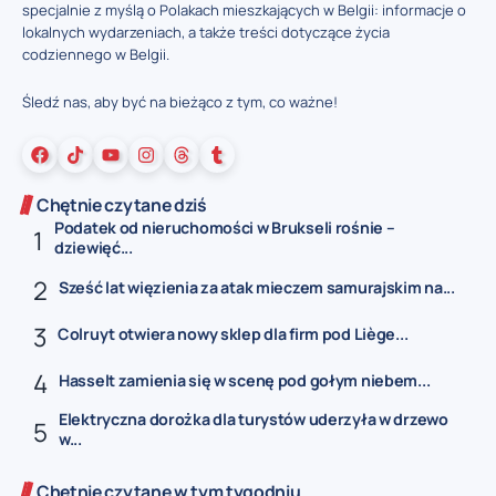
specjalnie z myślą o Polakach mieszkających w Belgii: informacje o
lokalnych wydarzeniach, a także treści dotyczące życia
codziennego w Belgii.
Śledź nas, aby być na bieżąco z tym, co ważne!
Chętnie czytane dziś
Podatek od nieruchomości w Brukseli rośnie –
dziewięć...
Sześć lat więzienia za atak mieczem samurajskim na...
Colruyt otwiera nowy sklep dla firm pod Liège...
Hasselt zamienia się w scenę pod gołym niebem...
Elektryczna dorożka dla turystów uderzyła w drzewo
w...
Chętnie czytane w tym tygodniu